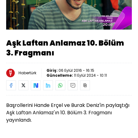
Yüklendi
:
87.89%
Sesi
Oynatma
Aç
Hızı
Aşk Laftan Anlamaz 10. Bölüm
3. Fragmanı
Giriş:
06 Eylül 2016 - 16:15
Habertürk
Güncelleme:
11 Eylül 2024 - 10:11
Başrollerini Hande Erçel ve Burak Deniz'in paylaştığı
Aşk Laftan Anlamaz'ın 10. Bölüm 3. Fragmanı
yayınlandı.