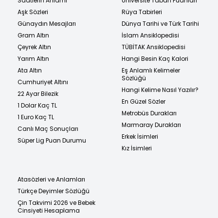
Saatlerin Anlamı
Üniversite Taban Puanları
Aşk Sözleri
Rüya Tabirleri
Günaydın Mesajları
Dünya Tarihi ve Türk Tarihi
Gram Altın
İslam Ansiklopedisi
Çeyrek Altın
TÜBİTAK Ansiklopedisi
Yarım Altın
Hangi Besin Kaç Kalori
Ata Altın
Eş Anlamlı Kelimeler
Sözlüğü
Cumhuriyet Altını
Hangi Kelime Nasıl Yazılır?
22 Ayar Bilezik
En Güzel Sözler
1 Dolar Kaç TL
Metrobüs Durakları
1 Euro Kaç TL
Marmaray Durakları
Canlı Maç Sonuçları
Erkek İsimleri
Süper Lig Puan Durumu
Kız İsimleri
Atasözleri ve Anlamları
Türkçe Deyimler Sözlüğü
Çin Takvimi 2026 ve Bebek
Cinsiyeti Hesaplama