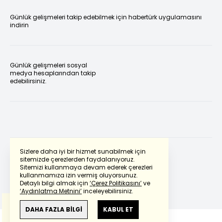
Günlük gelişmeleri takip edebilmek için habertürk uygulamasını
indirin
Günlük gelişmeleri sosyal
medya hesaplarından takip
edebilirsiniz.
Sizlere daha iyi bir hizmet sunabilmek için
sitemizde çerezlerden faydalanıyoruz.
Sitemizi kullanmaya devam ederek çerezleri
Powered by
Translate
kullanmamıza izin vermiş oluyorsunuz.
Detaylı bilgi almak için
‘Çerez Politikasını’
ve
‘Aydınlatma Metnini’
inceleyebilirsiniz.
Bu çeviride
Google Translete
kullanılmıştır.
Anlam ve çeviri hatalarından
haberturk.com
DAHA FAZLA BİLGİ
KABUL ET
sorumlu değildir.