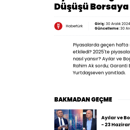
Düşüşü Borsaya 
Giriş:
30 Aralık 2024
Habertürk
Güncelleme:
30 Ar
Piyasalarda geçen hafta n
etkiledi? 2025'te piyasala
nasıl yansır? Ayılar ve B
Rahim Ak sordu; Garanti 
Yurtdaşseven yanıtladı.
BAKMADAN GEÇME
Ayılar ve B
- 23 Hazira