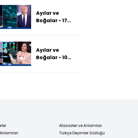
Etkileyen
Ayılar ve
Faktörler Ne?)
Boğalar - 17
Mart 2025
(Türkiye - AB
Temasını Piyasa
Ayılar ve
Nasıl İzliyor?)
Boğalar - 10
Mart 2025
(Ticaret
Savaşının
Piyasaya Etkisi
Ne?)
rler
Atasözleri ve Anlamları
 Anlamları
Türkçe Deyimler Sözlüğü