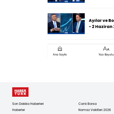
(Savaşın
Piyasalara 
Ne?)
Ayılar ve B
- 2 Haziran
(Ekonomide
Hedefleri T
Mı?)
Ana Sayfa
Yazı Boyutu
Son Dakika Haberleri
Canlı Borsa
Haberler
Namaz Vakitleri 2026