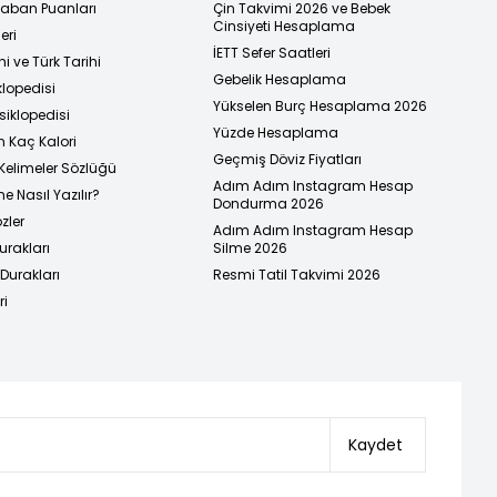
 Taban Puanları
Çin Takvimi 2026 ve Bebek
Cinsiyeti Hesaplama
eri
İETT Sefer Saatleri
i ve Türk Tarihi
Gebelik Hesaplama
klopedisi
Yükselen Burç Hesaplama 2026
siklopedisi
Yüzde Hesaplama
n Kaç Kalori
Geçmiş Döviz Fiyatları
Kelimeler Sözlüğü
Adım Adım Instagram Hesap
e Nasıl Yazılır?
Dondurma 2026
zler
Adım Adım Instagram Hesap
urakları
Silme 2026
urakları
Resmi Tatil Takvimi 2026
ri
Kaydet