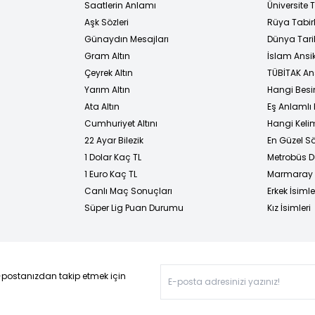
i
Saatlerin Anlamı
Üniversite
Aşk Sözleri
Rüya Tabirl
Günaydın Mesajları
Dünya Tarih
Gram Altın
İslam Ansi
Çeyrek Altın
TÜBİTAK An
Yarım Altın
Hangi Besi
Ata Altın
Eş Anlamlı 
Cumhuriyet Altını
Hangi Kelim
22 Ayar Bilezik
En Güzel Sö
1 Dolar Kaç TL
Metrobüs D
1 Euro Kaç TL
Marmaray D
Canlı Maç Sonuçları
Erkek İsimle
Süper Lig Puan Durumu
Kız İsimleri
-postanızdan takip etmek için