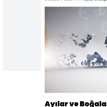
Yüklendi
:
3.46%
Sesi
Aç
Ayılar ve Boğalar