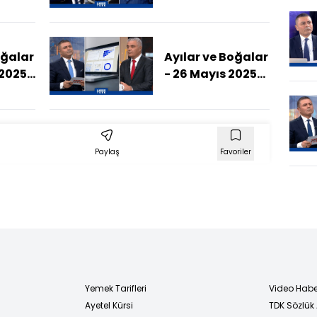
(MB Ne Zaman
Etkisi
Faiz İndirimine
Gider?)
oğalar
Ayılar ve Boğalar
 2025
- 26 Mayıs 2025
 2025
(Yatırım
utar
Portföyü Nasıl
Oluşturulur?)
Paylaş
Favoriler
Yemek Tarifleri
Video Habe
Ayetel Kürsi
TDK Sözlük