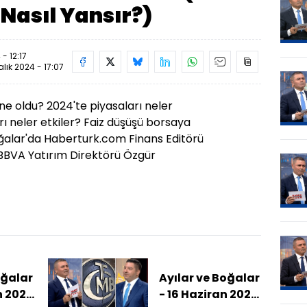
Nasıl Yansır?)
 - 12:17
alık 2024 - 17:07
e oldu? 2024'te piyasaları neler
rı neler etkiler? Faiz düşüşü borsaya
oğalar'da Haberturk.com Finans Editörü
BBVA Yatırım Direktörü Özgür
oğalar
Ayılar ve Boğalar
n 2025
- 16 Haziran 2025