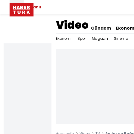
Canlı
Video
Gündem
Ekonom
Ekonomi
Spor
Magazin
Sinema
Anasayfa
Video
TV
Ayılar ve Boğa