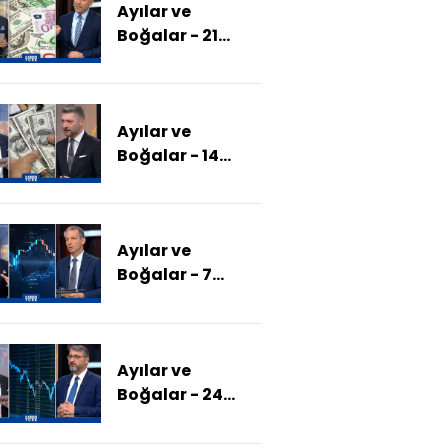
Ayılar ve
Çıkıyor Yatırımcı
Boğalar - 21
Nasıl Hareket
Nisan 2025 (Euro
Etmeli?)
Ve Dolar Yıl Sonu
Ne Kadar Olur?)
Ayılar ve
Boğalar - 14
Nisan 2025
(Dünya
Ekonomisi Nasıl
Ayılar ve
Şekillenecek?)
Boğalar - 7
Nisan 2025
(Trump Vergileri
Piyasayı Nasıl
Ayılar ve
Etkiledi?)
Boğalar - 24
Mart 2025
(Piyasaları