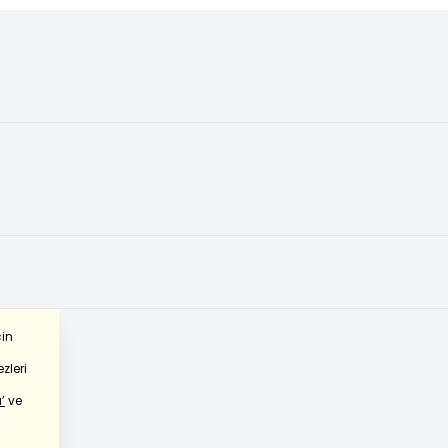
çin
zleri
’
ve