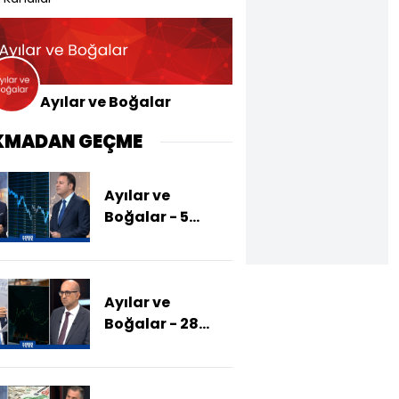
Ayılar ve Boğalar
KMADAN GEÇME
Ayılar ve
Boğalar - 5
Mayıs 2025
(Borsada Yön Ne
Olur?)
Ayılar ve
Boğalar - 28
Nisan 2025
(2025'te Hangi
Fonlar Öne