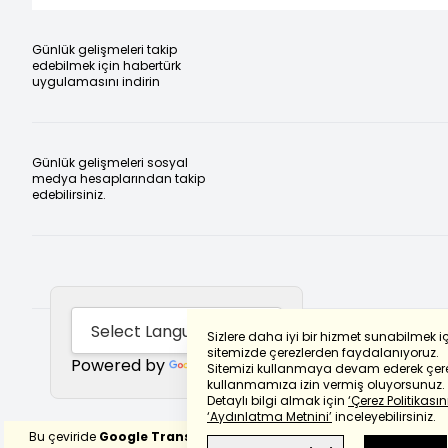
Günlük gelişmeleri takip
edebilmek için habertürk
uygulamasını indirin
Günlük gelişmeleri sosyal
medya hesaplarından takip
edebilirsiniz.
Sizlere daha iyi bir hizmet sunabilmek i
sitemizde çerezlerden faydalanıyoruz.
Powered by
Translate
Sitemizi kullanmaya devam ederek çere
kullanmamıza izin vermiş oluyorsunuz.
Detaylı bilgi almak için
‘Çerez Politikasını
‘Aydınlatma Metnini’
inceleyebilirsiniz.
Bu çeviride
Google Translete
kullanılmıştır.