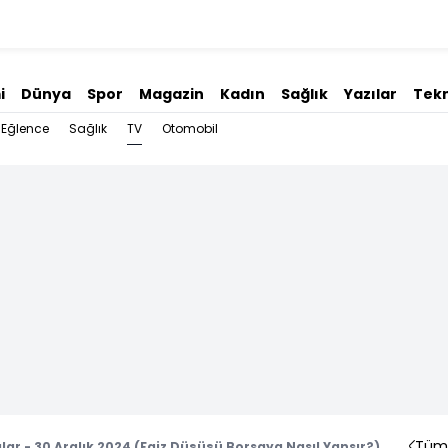
i
Dünya
Spor
Magazin
Kadın
Sağlık
Yazılar
Tekn
TV
Eğlence
Sağlık
Otomobil
Tüm 
lar - 30 Aralık 2024 (Faiz Düşüşü Borsaya Nasıl Yansır?)