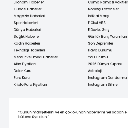
Ekonomi Haberleri
Cuma Namazı Vakitler
Güncel Haberler
Nöbetçi Eczaneler
Magazin Haberleri
İstiklal Marşı
Spor Haberleri
E Okul VBS
Dünya Haberleri
E Devlet Giriş
Sağlık Haberleri
Günlük Burç Yorumları
Kadın Haberleri
Son Depremler
Teknoloji Haberleri
Hava Durumu
Memur ve Emekli Haberleri
Yol Durumu
Altın Fiyatları
2026 Dünya Kupası
Dolar Kuru
Astroloji
Euro Kuru
Instagram Dondurma
Kripto Para Fiyatları
Instagram Silme
“Günün manşetlerini ve en çok okunan haberlerini her sabah e
bültene üye olun.”