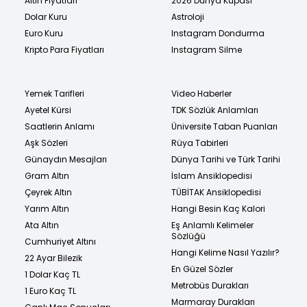
Altın Fiyatları
2026 Dünya Kupası
Dolar Kuru
Astroloji
Euro Kuru
Instagram Dondurma
Kripto Para Fiyatları
Instagram Silme
Yemek Tarifleri
Video Haberler
Ayetel Kürsi
TDK Sözlük Anlamları
Saatlerin Anlamı
Üniversite Taban Puanları
Aşk Sözleri
Rüya Tabirleri
Günaydın Mesajları
Dünya Tarihi ve Türk Tarihi
Gram Altın
İslam Ansiklopedisi
Çeyrek Altın
TÜBİTAK Ansiklopedisi
Yarım Altın
Hangi Besin Kaç Kalori
Ata Altın
Eş Anlamlı Kelimeler
Sözlüğü
Cumhuriyet Altını
Hangi Kelime Nasıl Yazılır?
22 Ayar Bilezik
En Güzel Sözler
1 Dolar Kaç TL
Metrobüs Durakları
1 Euro Kaç TL
Marmaray Durakları