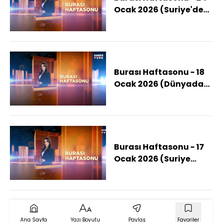
Ocak 2026 (Suriye'de
Ateşkes Uzatılacak
Mı?)
Burası Haftasonu - 18
Ocak 2026 (Dünyadaki
Gelişmeler Neler?)
Burası Haftasonu - 17
Ocak 2026 (Suriye
Ordusu Fırat'ı Geçecek
Mi?)
Ana Sayfa
Yazı Boyutu
Paylaş
Favoriler