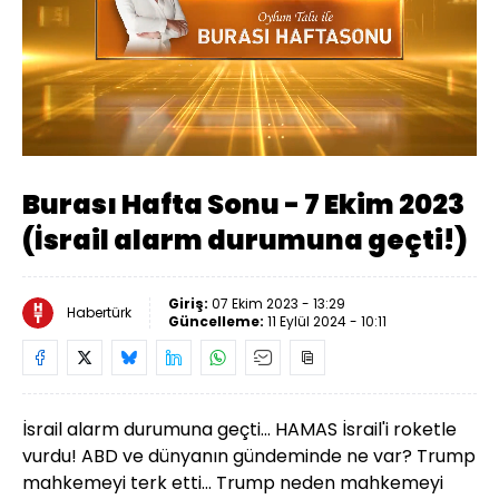
Yüklendi
:
0.12%
Sesi
Oynatma
auto
Aç
Hızı
Burası Hafta Sonu - 7 Ekim 2023
(İsrail alarm durumuna geçti!)
Giriş:
07 Ekim 2023 - 13:29
Habertürk
Güncelleme:
11 Eylül 2024 - 10:11
İsrail alarm durumuna geçti... HAMAS İsrail'i roketle
vurdu! ABD ve dünyanın gündeminde ne var? Trump
mahkemeyi terk etti... Trump neden mahkemeyi