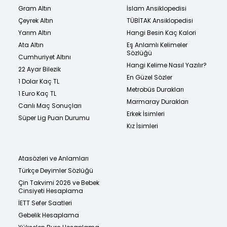
Gram Altın
İslam Ansiklopedisi
Çeyrek Altın
TÜBİTAK Ansiklopedisi
Yarım Altın
Hangi Besin Kaç Kalori
Ata Altın
Eş Anlamlı Kelimeler
Sözlüğü
Cumhuriyet Altını
Hangi Kelime Nasıl Yazılır?
22 Ayar Bilezik
En Güzel Sözler
1 Dolar Kaç TL
Metrobüs Durakları
1 Euro Kaç TL
Marmaray Durakları
Canlı Maç Sonuçları
Erkek İsimleri
Süper Lig Puan Durumu
Kız İsimleri
Atasözleri ve Anlamları
Türkçe Deyimler Sözlüğü
Çin Takvimi 2026 ve Bebek
Cinsiyeti Hesaplama
İETT Sefer Saatleri
Gebelik Hesaplama