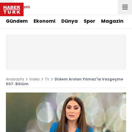
Canlı
Gündem
Ekonomi
Dünya
Spor
Magazin
Anasayfa
Video
TV
Didem Arslan Yılmaz'la Vazgeçme
507. Bölüm