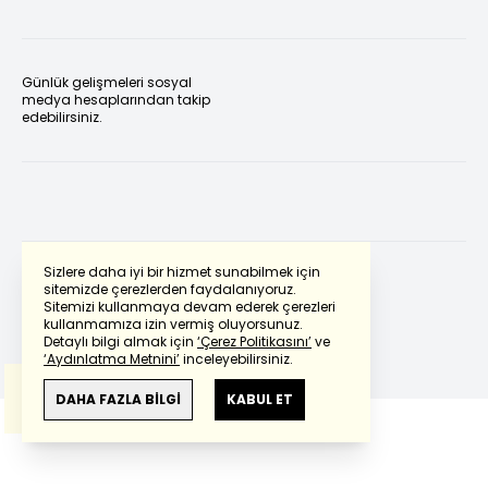
Günlük gelişmeleri sosyal
medya hesaplarından takip
edebilirsiniz.
Sizlere daha iyi bir hizmet sunabilmek için
sitemizde çerezlerden faydalanıyoruz.
Sitemizi kullanmaya devam ederek çerezleri
Powered by
Translate
kullanmamıza izin vermiş oluyorsunuz.
Detaylı bilgi almak için
‘Çerez Politikasını’
ve
‘Aydınlatma Metnini’
inceleyebilirsiniz.
Bu çeviride
Google Translete
kullanılmıştır.
Anlam ve çeviri hatalarından
haberturk.com
DAHA FAZLA BİLGİ
KABUL ET
sorumlu değildir.