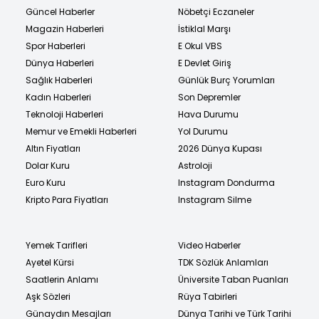
Güncel Haberler
Nöbetçi Eczaneler
Magazin Haberleri
İstiklal Marşı
Spor Haberleri
E Okul VBS
Dünya Haberleri
E Devlet Giriş
Sağlık Haberleri
Günlük Burç Yorumları
Kadın Haberleri
Son Depremler
Teknoloji Haberleri
Hava Durumu
Memur ve Emekli Haberleri
Yol Durumu
Altın Fiyatları
2026 Dünya Kupası
Dolar Kuru
Astroloji
Euro Kuru
Instagram Dondurma
Kripto Para Fiyatları
Instagram Silme
Yemek Tarifleri
Video Haberler
Ayetel Kürsi
TDK Sözlük Anlamları
Saatlerin Anlamı
Üniversite Taban Puanları
Aşk Sözleri
Rüya Tabirleri
Günaydın Mesajları
Dünya Tarihi ve Türk Tarihi