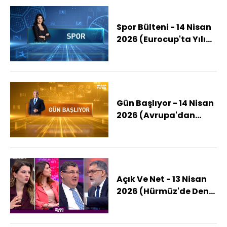
Spor Bülteni - 14 Nisan
2026 (Eurocup'ta Yılın
Koçu Alimpijevic)
Gün Başlıyor - 14 Nisan
2026 (Avrupa'dan
ABD'ye "Abluka"
Tepkisi)
Açık Ve Net - 13 Nisan
2026 (Hürmüz'de Deniz
Savaşı Mı Başlıyor?)