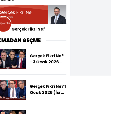
Gerçek Fikri Ne?
KMADAN GEÇME
Gerçek Fikri Ne?
- 3 Ocak 2026
(ABD Venezuela
Petrolüne Çöktü
Mü?)
Gerçek Fikri Ne? 1
Ocak 2026 (İsrail
Somaliland'i
Tehcir Amacıyla
Mı Tanıdı?)