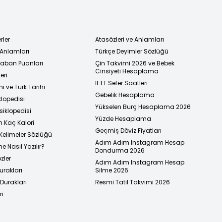
rler
Atasözleri ve Anlamları
 Anlamları
Türkçe Deyimler Sözlüğü
 Taban Puanları
Çin Takvimi 2026 ve Bebek
Cinsiyeti Hesaplama
eri
İETT Sefer Saatleri
i ve Türk Tarihi
Gebelik Hesaplama
klopedisi
Yükselen Burç Hesaplama 2026
siklopedisi
Yüzde Hesaplama
n Kaç Kalori
Geçmiş Döviz Fiyatları
Kelimeler Sözlüğü
Adım Adım Instagram Hesap
e Nasıl Yazılır?
Dondurma 2026
zler
Adım Adım Instagram Hesap
urakları
Silme 2026
urakları
Resmi Tatil Takvimi 2026
ri