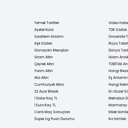
Yemek Tarifleri
Video Habe
Ayetel Kürsi
TDK Sözlük
i
Saatlerin Anlamı
Üniversite
Aşk Sözleri
Rüya Tabirl
Günaydın Mesajları
Dünya Tarih
Gram Altın
İslam Ansi
Çeyrek Altın
TÜBİTAK An
Yarım Altın
Hangi Besi
Ata Altın
Eş Anlamlı 
Cumhuriyet Altını
Hangi Kelim
22 Ayar Bilezik
En Güzel Sö
1 Dolar Kaç TL
Metrobüs D
1 Euro Kaç TL
Marmaray D
Canlı Maç Sonuçları
Erkek İsimle
Süper Lig Puan Durumu
Kız İsimleri