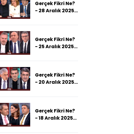
Gerçek Fikri Ne?
- 28 Aralık 2025
(Netanyahu'yu
Osmanlı
Korkusu Mu
Gerçek Fikri Ne?
Sardı?)
- 25 Aralık 2025
(SDG-Şam
Arasında
Anlaşma Olacak
Gerçek Fikri Ne?
Mı?)
- 20 Aralık 2025
(SDG
Mutabakata
Uymazsa Ne
Gerçek Fikri Ne?
Olacak?)
- 18 Aralık 2025
(Avrupa Birliği
Güvenliğini Nasıl