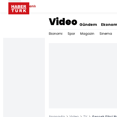
Canlı
Video
Gündem
Ekonom
Ekonomi
Spor
Magazin
Sinema
Anasayfa
Video
TV
Gerçek Fikri N