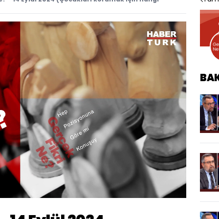
BA
Oynatma
Hızı