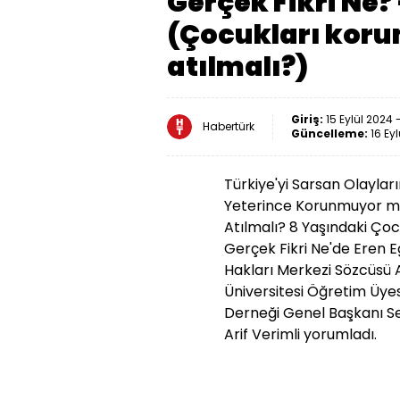
Gerçek Fikri Ne? 
(Çocukları koru
atılmalı?)
Giriş:
15 Eylül 2024 -
Habertürk
Güncelleme:
16 Eyl
Türkiye'yi Sarsan Olaylar
Yeterince Korunmuyor mu
Atılmalı? 8 Yaşındaki Ço
Gerçek Fikri Ne'de Eren 
Hakları Merkezi Sözcüsü A
Üniversitesi Öğretim Üyesi
Derneği Genel Başkanı Sel
Arif Verimli yorumladı.