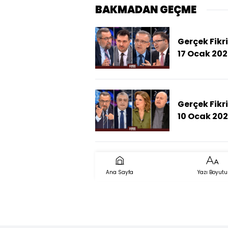
BAKMADAN GEÇME
Gerçek Fikri
17 Ocak 20
(İran'da Ka
Bitti Mi, T
Ne Yapaca
Gerçek Fikri
10 Ocak 20
(YPG'ye AB
Desteği Sü
Mi?)
Ana Sayfa
Yazı Boyutu