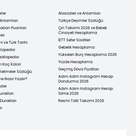
rler
Atasözleri ve Anlamları
 Anlamları
Türkçe Deyimler Sözlüğü
 Taban Puanları
Çin Takvimi 2026 ve Bebek
Cinsiyeti Hesaplama
eri
İETT Sefer Saatleri
i ve Türk Tarihi
Gebelik Hesaplama
klopedisi
Yükselen Burç Hesaplama 2026
siklopedisi
Yüzde Hesaplama
n Kaç Kalori
Geçmiş Döviz Fiyatları
Kelimeler Sözlüğü
Adım Adım Instagram Hesap
e Nasıl Yazılır?
Dondurma 2026
zler
Adım Adım Instagram Hesap
urakları
Silme 2026
urakları
Resmi Tatil Takvimi 2026
ri