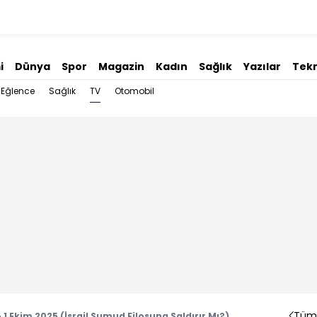
i
Dünya
Spor
Magazin
Kadın
Sağlık
Yazılar
Tekn
TV
Eğlence
Sağlık
Otomobil
Tüm 
 1 Ekim 2025 (İsrail Sumud Filosuna Saldırır Mı?)