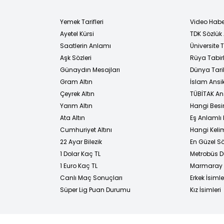
Yemek Tarifleri
Video Habe
Ayetel Kürsi
TDK Sözlük
i
Saatlerin Anlamı
Üniversite
Aşk Sözleri
Rüya Tabirl
Günaydın Mesajları
Dünya Tarih
Gram Altın
İslam Ansi
Çeyrek Altın
TÜBİTAK An
Yarım Altın
Hangi Besi
Ata Altın
Eş Anlamlı 
Cumhuriyet Altını
Hangi Kelim
22 Ayar Bilezik
En Güzel Sö
1 Dolar Kaç TL
Metrobüs D
1 Euro Kaç TL
Marmaray D
Canlı Maç Sonuçları
Erkek İsimle
Süper Lig Puan Durumu
Kız İsimleri