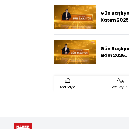
Gün Başlıyo
Kasım 2025
(Faruk Fati
Son Anları
Yaptı?)
Gün Başlıyo
Ekim 2025
(Gebze'de 7
Bina Yıkıldı
Ana Sayfa
Yazı Boyutu