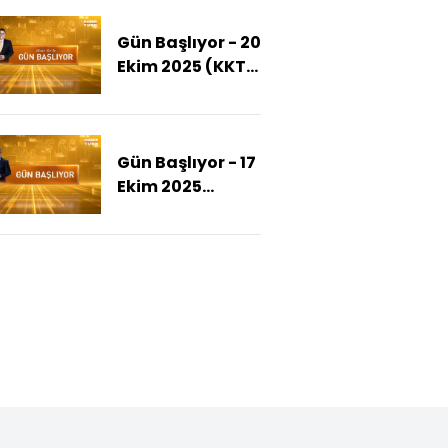
Komisyonunun
Gün Başlıyor - 20
Yapısı Değişir
Ekim 2025 (KKTC
Mi?)
yeni
cumhurbaşkanını
seçti)
Gün Başlıyor - 17
Ekim 2025
(Gazze'de
Ateşkes Sonrası
Tablo Ağır)