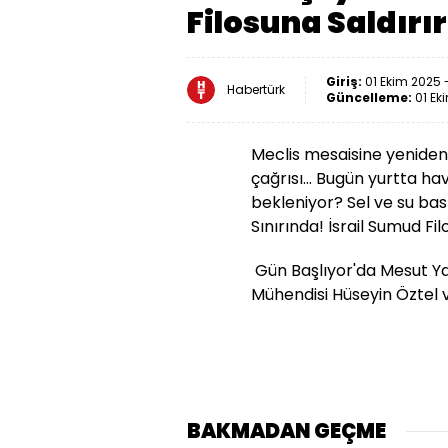
Filosuna Saldırır
Giriş:
01 Ekim 2025 
Habertürk
Güncelleme:
01 Ek
Meclis mesaisine yeniden 
çağrısı... Bugün yurtta h
bekleniyor? Sel ve su bask
Sınırında! İsrail Sumud Fil
Gün Başlıyor'da Mesut Ya
Mühendisi Hüseyin Öztel v
BAKMADAN GEÇME