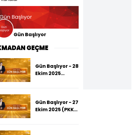
Gün Başlıyor
KMADAN GEÇME
Gün Başlıyor - 28
Ekim 2025
(Balıkesir'de 6.1
Büyüklüğünde
Deprem
Gün Başlıyor - 27
Meydana
Ekim 2025 (PKK
Geldi!)
Türkiye'den
Çekildiğini
Açıkladı)