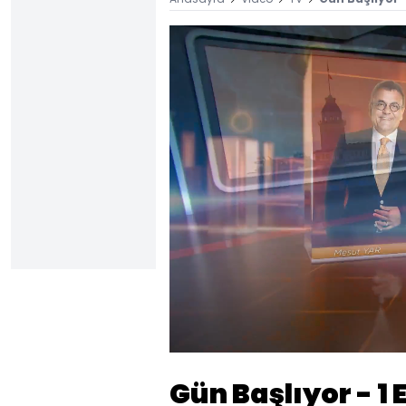
Yüklendi
:
0.14%
Sesi
Aç
Gün Başlıyor - 1