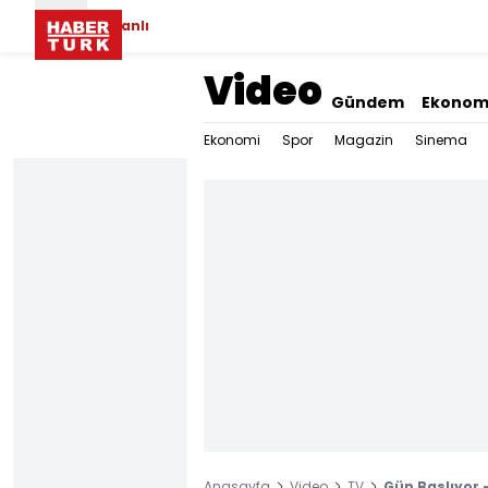
Canlı
Video
Gündem
Ekonom
Ekonomi
Spor
Magazin
Sinema
Anasayfa
Video
TV
Gün Başlıyor -