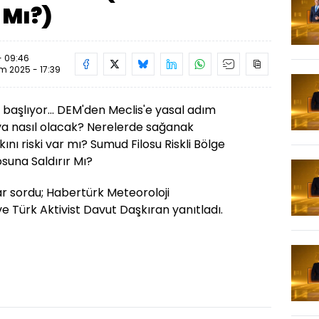
 Mı?)
- 09:46
im 2025 - 17:39
başlıyor... DEM'den Meclis'e yasal adım
ava nasıl olacak? Nerelerde sağanak
ını riski var mı? Sumud Filosu Riskli Bölge
osuna Saldırır Mı?
r sordu; Habertürk Meteoroloji
e Türk Aktivist Davut Daşkıran yanıtladı.