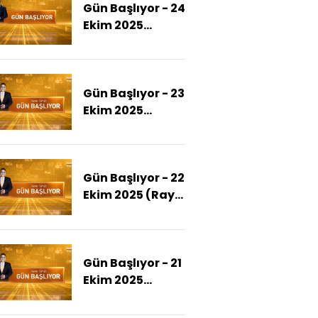
Gün Başlıyor - 24
Ekim 2025
(Ekrem
İmamoğlu'na
Casusluk
Gün Başlıyor - 23
Suçlaması)
Ekim 2025
(MB'nin Faiz
Kararı Ne Olur?)
Gün Başlıyor - 22
Ekim 2025 (Rayiç
Bedele
Sınırlama Emlak
Vergisini Nasıl
Gün Başlıyor - 21
Etkiler?)
Ekim 2025
(Asgari Ücret
Tespit