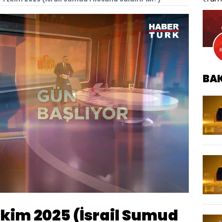
BA
Oynatma
1080
Hızı
 Ekim 2025 (İsrail Sumud