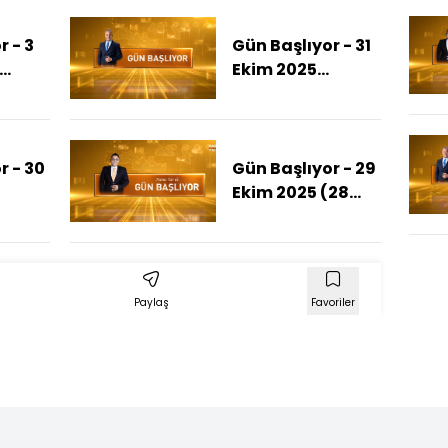
r - 3
Gün Başlıyor - 31
Ekim 2025
h Özer
(Erdoğan DEM
nda Ne
Heyetini Kabul
Etti)
r - 30
Gün Başlıyor - 29
Ekim 2025 (28
 Katlı
Ekim Gecesinde
)
Neler Yaşandı?)
Paylaş
Favoriler