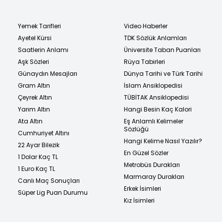
Yemek Tarifleri
Video Haberler
Ayetel Kürsi
TDK Sözlük Anlamları
Saatlerin Anlamı
Üniversite Taban Puanları
Aşk Sözleri
Rüya Tabirleri
Günaydın Mesajları
Dünya Tarihi ve Türk Tarihi
Gram Altın
İslam Ansiklopedisi
Çeyrek Altın
TÜBİTAK Ansiklopedisi
Yarım Altın
Hangi Besin Kaç Kalori
Ata Altın
Eş Anlamlı Kelimeler
Sözlüğü
Cumhuriyet Altını
Hangi Kelime Nasıl Yazılır?
22 Ayar Bilezik
En Güzel Sözler
1 Dolar Kaç TL
Metrobüs Durakları
1 Euro Kaç TL
Marmaray Durakları
Canlı Maç Sonuçları
Erkek İsimleri
Süper Lig Puan Durumu
Kız İsimleri