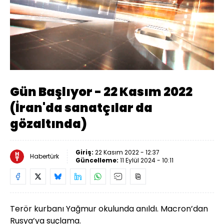
Yüklendi
:
46.29%
Sesi
Oynatma
Aç
Hızı
Gün Başlıyor - 22 Kasım 2022
(İran'da sanatçılar da
gözaltında)
Giriş:
22 Kasım 2022 - 12:37
Habertürk
Güncelleme:
11 Eylül 2024 - 10:11
Terör kurbanı Yağmur okulunda anıldı. Macron’dan
Rusya’ya suçlama.