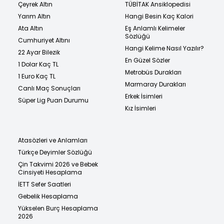
Çeyrek Altın
TÜBİTAK Ansiklopedisi
Yarım Altın
Hangi Besin Kaç Kalori
Ata Altın
Eş Anlamlı Kelimeler
Sözlüğü
Cumhuriyet Altını
Hangi Kelime Nasıl Yazılır?
22 Ayar Bilezik
En Güzel Sözler
1 Dolar Kaç TL
Metrobüs Durakları
1 Euro Kaç TL
Marmaray Durakları
Canlı Maç Sonuçları
Erkek İsimleri
Süper Lig Puan Durumu
Kız İsimleri
Atasözleri ve Anlamları
Türkçe Deyimler Sözlüğü
Çin Takvimi 2026 ve Bebek
Cinsiyeti Hesaplama
İETT Sefer Saatleri
Gebelik Hesaplama
Yükselen Burç Hesaplama
2026