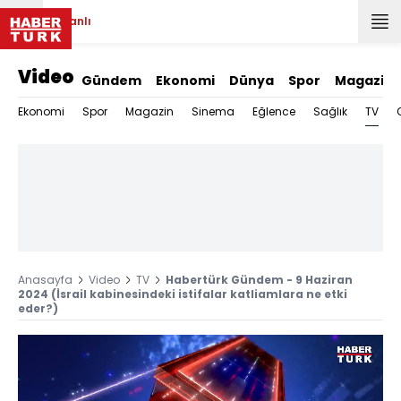
Canlı
Video
Gündem
Ekonomi
Dünya
Spor
Magazin
TV
Ekonomi
Spor
Magazin
Sinema
Eğlence
Sağlık
Anasayfa
Video
TV
Habertürk Gündem - 9 Haziran
2024 (İsrail kabinesindeki istifalar katliamlara ne etki
eder?)