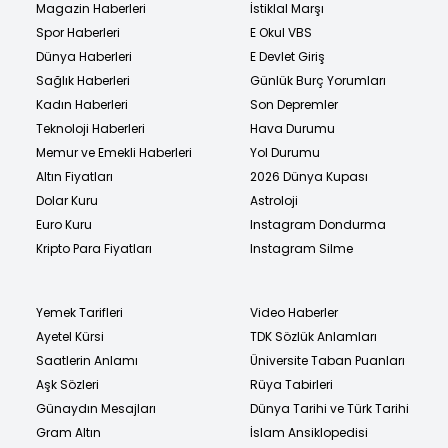
Magazin Haberleri
İstiklal Marşı
Spor Haberleri
E Okul VBS
Dünya Haberleri
E Devlet Giriş
Sağlık Haberleri
Günlük Burç Yorumları
Kadın Haberleri
Son Depremler
Teknoloji Haberleri
Hava Durumu
Memur ve Emekli Haberleri
Yol Durumu
Altın Fiyatları
2026 Dünya Kupası
Dolar Kuru
Astroloji
Euro Kuru
Instagram Dondurma
Kripto Para Fiyatları
Instagram Silme
Yemek Tarifleri
Video Haberler
Ayetel Kürsi
TDK Sözlük Anlamları
Saatlerin Anlamı
Üniversite Taban Puanları
Aşk Sözleri
Rüya Tabirleri
Günaydın Mesajları
Dünya Tarihi ve Türk Tarihi
Gram Altın
İslam Ansiklopedisi