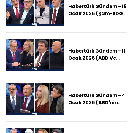
Habertürk Gündem - 18
Ocak 2026 (Şam-SDG
Arasındaki Son
Anlaşma Hangi Açıdan
Ayrışıyor?)
Habertürk Gündem - 11
Ocak 2026 (ABD Ve
İsrail Düğmeye Mi
Basıyor?)
Habertürk Gündem - 4
Ocak 2026 (ABD'nin
Listesinde Sıradaki
Kim?)