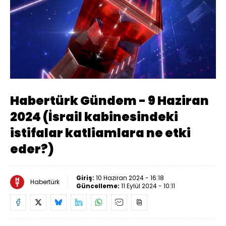
Yüklendi
:
0.34%
Sesi
Oynatma
Aç
Hızı
Habertürk Gündem - 9 Haziran
2024 (İsrail kabinesindeki
istifalar katliamlara ne etki
eder?)
Giriş:
10 Haziran 2024 - 16:18
Habertürk
Güncelleme:
11 Eylül 2024 - 10:11