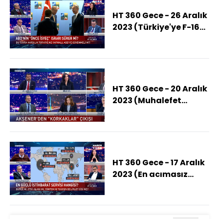
HT 360 Gece - 26 Aralık
2023 (Türkiye'ye F-16
vermemek mi, İsveç'in
NATO'ya girmemesi
mi?)
HT 360 Gece - 20 Aralık
2023 (Muhalefet
elindeki büyükşehirleri
koruyabilecek mi?)
HT 360 Gece - 17 Aralık
2023 (En acımasız
istihbarat yöntemleri
ne?)