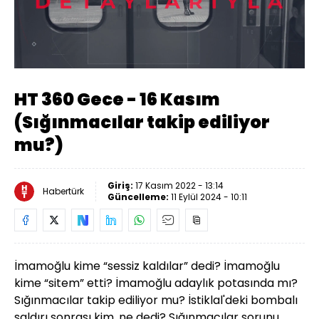
Yüklendi
:
0.71%
Sesi
Oynatma
Aç
Hızı
HT 360 Gece - 16 Kasım
(Sığınmacılar takip ediliyor
mu?)
Giriş:
17 Kasım 2022 - 13:14
Habertürk
Güncelleme:
11 Eylül 2024 - 10:11
İmamoğlu kime “sessiz kaldılar” dedi? İmamoğlu
kime “sitem” etti? İmamoğlu adaylık potasında mı?
Sığınmacılar takip ediliyor mu? İstiklal'deki bombalı
saldırı sonrası kim, ne dedi? Sığınmacılar sorunu