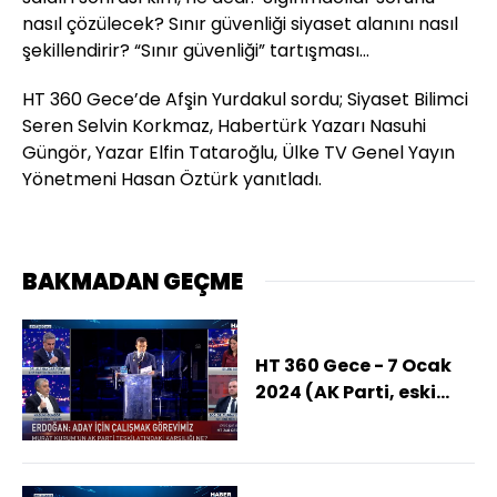
nasıl çözülecek? Sınır güvenliği siyaset alanını nasıl
şekillendirir? “Sınır güvenliği” tartışması…
HT 360 Gece’de Afşin Yurdakul sordu; Siyaset Bilimci
Seren Selvin Korkmaz, Habertürk Yazarı Nasuhi
Güngör, Yazar Elfin Tataroğlu, Ülke TV Genel Yayın
Yönetmeni Hasan Öztürk yanıtladı.
BAKMADAN GEÇME
HT 360 Gece - 7 Ocak
2024 (AK Parti, eski
Bakan Kurum ile
İstanbul'u geri kazanır
mı?)