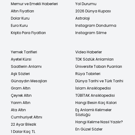
Memur ve Emekli Haberleri
Yol Durumu
Altın Fiyatları
2026 Dünya Kupası
Dolar Kuru
Astroloji
Euro Kuru
Instagram Dondurma
Kripto Para Fiyatları
Instagram Silme
Yemek Tarifleri
Video Haberler
Ayetel Kürsi
TDK Sözlük Anlamları
Saatlerin Anlamı
Üniversite Taban Puanları
Aşk Sözleri
Rüya Tabirleri
Günaydın Mesajları
Dünya Tarihi ve Türk Tarihi
Gram Altın
İslam Ansiklopedisi
Çeyrek Altın
TÜBİTAK Ansiklopedisi
Yarım Altın
Hangi Besin Kaç Kalori
Ata Altın
Eş Anlamlı Kelimeler
Sözlüğü
Cumhuriyet Altını
Hangi Kelime Nasıl Yazılır?
22 Ayar Bilezik
En Güzel Sözler
1 Dolar Kaç TL