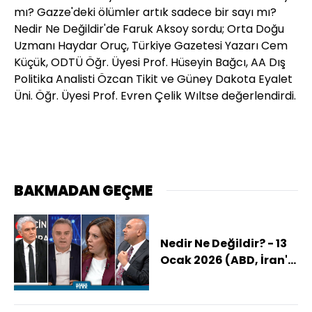
mı? Gazze'deki ölümler artık sadece bir sayı mı?
Nedir Ne Değildir'de Faruk Aksoy sordu; Orta Doğu
Uzmanı Haydar Oruç, Türkiye Gazetesi Yazarı Cem
Küçük, ODTÜ Öğr. Üyesi Prof. Hüseyin Bağcı, AA Dış
Politika Analisti Özcan Tikit ve Güney Dakota Eyalet
Üni. Öğr. Üyesi Prof. Evren Çelik Wıltse değerlendirdi.
BAKMADAN GEÇME
Nedir Ne Değildir? - 13
Ocak 2026 (ABD, İran'a
Nasıl Bir Hamle
Planlıyor?)