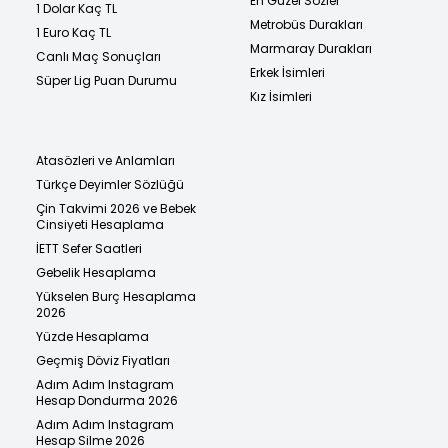
En Güzel Sözler
1 Dolar Kaç TL
Metrobüs Durakları
1 Euro Kaç TL
Marmaray Durakları
Canlı Maç Sonuçları
Erkek İsimleri
Süper Lig Puan Durumu
Kız İsimleri
Atasözleri ve Anlamları
Türkçe Deyimler Sözlüğü
Çin Takvimi 2026 ve Bebek
Cinsiyeti Hesaplama
İETT Sefer Saatleri
Gebelik Hesaplama
Yükselen Burç Hesaplama
2026
Yüzde Hesaplama
Geçmiş Döviz Fiyatları
Adım Adım Instagram
Hesap Dondurma 2026
Adım Adım Instagram
Hesap Silme 2026