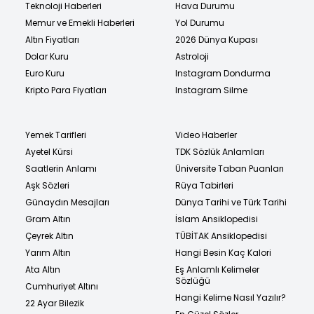
Teknoloji Haberleri
Hava Durumu
Memur ve Emekli Haberleri
Yol Durumu
Altın Fiyatları
2026 Dünya Kupası
Dolar Kuru
Astroloji
Euro Kuru
Instagram Dondurma
Kripto Para Fiyatları
Instagram Silme
Yemek Tarifleri
Video Haberler
Ayetel Kürsi
TDK Sözlük Anlamları
Saatlerin Anlamı
Üniversite Taban Puanları
Aşk Sözleri
Rüya Tabirleri
Günaydın Mesajları
Dünya Tarihi ve Türk Tarihi
Gram Altın
İslam Ansiklopedisi
Çeyrek Altın
TÜBİTAK Ansiklopedisi
Yarım Altın
Hangi Besin Kaç Kalori
Ata Altın
Eş Anlamlı Kelimeler
Sözlüğü
Cumhuriyet Altını
Hangi Kelime Nasıl Yazılır?
22 Ayar Bilezik