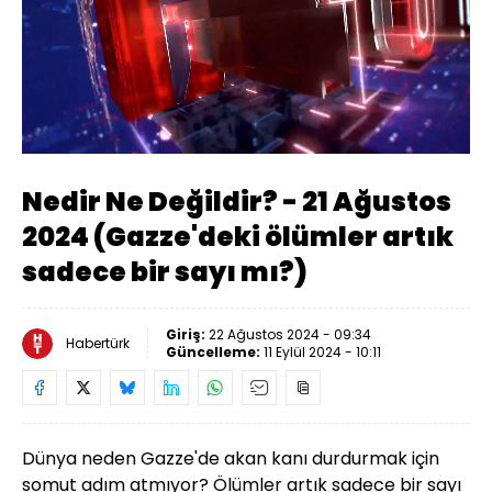
Yüklendi
:
0.41%
Sesi
Oynatma
Aç
Hızı
Nedir Ne Değildir? - 21 Ağustos
2024 (Gazze'deki ölümler artık
sadece bir sayı mı?)
Giriş:
22 Ağustos 2024 - 09:34
Habertürk
Güncelleme:
11 Eylül 2024 - 10:11
Dünya neden Gazze'de akan kanı durdurmak için
somut adım atmıyor? Ölümler artık sadece bir sayı