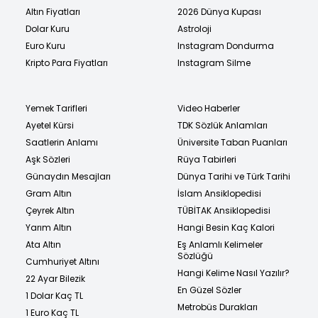
Altın Fiyatları
2026 Dünya Kupası
Dolar Kuru
Astroloji
Euro Kuru
Instagram Dondurma
Kripto Para Fiyatları
Instagram Silme
Yemek Tarifleri
Video Haberler
Ayetel Kürsi
TDK Sözlük Anlamları
Saatlerin Anlamı
Üniversite Taban Puanları
Aşk Sözleri
Rüya Tabirleri
Günaydın Mesajları
Dünya Tarihi ve Türk Tarihi
Gram Altın
İslam Ansiklopedisi
Çeyrek Altın
TÜBİTAK Ansiklopedisi
Yarım Altın
Hangi Besin Kaç Kalori
Ata Altın
Eş Anlamlı Kelimeler
Sözlüğü
Cumhuriyet Altını
Hangi Kelime Nasıl Yazılır?
22 Ayar Bilezik
En Güzel Sözler
1 Dolar Kaç TL
Metrobüs Durakları
1 Euro Kaç TL