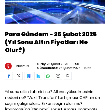
Yüklendi
:
0.74%
Sesi
Oynatma
Aç
Hızı
Para Gündem - 25 Şubat 2025
(Yıl Sonu Altın Fiyatları Ne
Olur?)
Giriş:
25 Şubat 2025 - 10:50
Habertürk
Güncelleme:
25 Şubat 2025 - 16:55
Yıl sonu altın tahmini ne? Altının yükselmesinin
nedeni ne? "Vekil Transferi" tartışması. CHP'nin ön
seçim çalışmaları... Erken seçim olur mu?
İmamoğlu'na "Diploma" soruşturması. İmamoğlu