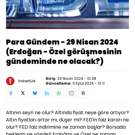
Yüklendi
:
0.44%
Sesi
Oynatma
Aç
Hızı
Para Gündem - 29 Nisan 2024
(Erdoğan - Özel görüşmesinin
gündeminde ne olacak?)
Giriş:
29 Nisan 2024 - 10:38
Habertürk
Güncelleme:
11 Eylül 2024 - 10:11
Altının seyri ne olur? Altında fiyat neye göre artıyor?
Altın fiyatları artar mı, düşer mi? FED'in faiz kararı ne
olur? FED faiz indirimine ne zaman başlar? Borsada
beklenti ne yönde? Erdoğan ve Özel ne zaman