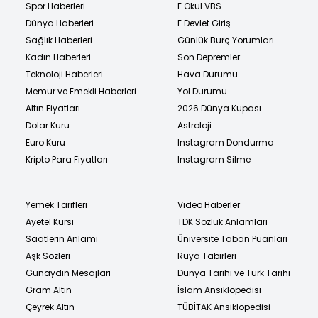
Spor Haberleri
E Okul VBS
Dünya Haberleri
E Devlet Giriş
Sağlık Haberleri
Günlük Burç Yorumları
Kadın Haberleri
Son Depremler
Teknoloji Haberleri
Hava Durumu
Memur ve Emekli Haberleri
Yol Durumu
Altın Fiyatları
2026 Dünya Kupası
Dolar Kuru
Astroloji
Euro Kuru
Instagram Dondurma
Kripto Para Fiyatları
Instagram Silme
Yemek Tarifleri
Video Haberler
Ayetel Kürsi
TDK Sözlük Anlamları
Saatlerin Anlamı
Üniversite Taban Puanları
Aşk Sözleri
Rüya Tabirleri
Günaydın Mesajları
Dünya Tarihi ve Türk Tarihi
Gram Altın
İslam Ansiklopedisi
Çeyrek Altın
TÜBİTAK Ansiklopedisi