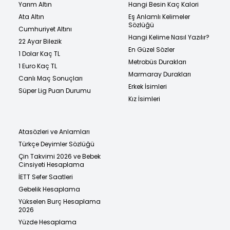
Yarım Altın
Hangi Besin Kaç Kalori
Ata Altın
Eş Anlamlı Kelimeler
Sözlüğü
Cumhuriyet Altını
Hangi Kelime Nasıl Yazılır?
22 Ayar Bilezik
En Güzel Sözler
1 Dolar Kaç TL
Metrobüs Durakları
1 Euro Kaç TL
Marmaray Durakları
Canlı Maç Sonuçları
Erkek İsimleri
Süper Lig Puan Durumu
Kız İsimleri
Atasözleri ve Anlamları
Türkçe Deyimler Sözlüğü
Çin Takvimi 2026 ve Bebek
Cinsiyeti Hesaplama
İETT Sefer Saatleri
Gebelik Hesaplama
Yükselen Burç Hesaplama
2026
Yüzde Hesaplama