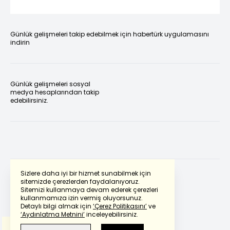
Günlük gelişmeleri takip edebilmek için habertürk uygulamasını
indirin
Günlük gelişmeleri sosyal
medya hesaplarından takip
edebilirsiniz.
Sizlere daha iyi bir hizmet sunabilmek için
sitemizde çerezlerden faydalanıyoruz.
Sitemizi kullanmaya devam ederek çerezleri
Powered by
Translate
kullanmamıza izin vermiş oluyorsunuz.
Detaylı bilgi almak için
‘Çerez Politikasını’
ve
‘Aydınlatma Metnini’
inceleyebilirsiniz.
Bu çeviride
Google Translete
kullanılmıştır.