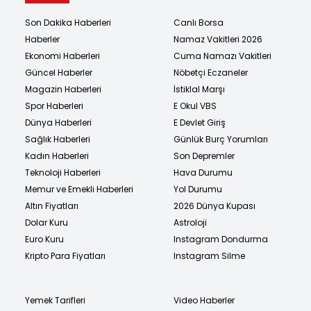
Son Dakika Haberleri
Canlı Borsa
Haberler
Namaz Vakitleri 2026
Ekonomi Haberleri
Cuma Namazı Vakitleri
Güncel Haberler
Nöbetçi Eczaneler
Magazin Haberleri
İstiklal Marşı
Spor Haberleri
E Okul VBS
Dünya Haberleri
E Devlet Giriş
Sağlık Haberleri
Günlük Burç Yorumları
Kadın Haberleri
Son Depremler
Teknoloji Haberleri
Hava Durumu
Memur ve Emekli Haberleri
Yol Durumu
Altın Fiyatları
2026 Dünya Kupası
Dolar Kuru
Astroloji
Euro Kuru
Instagram Dondurma
Kripto Para Fiyatları
Instagram Silme
Yemek Tarifleri
Video Haberler