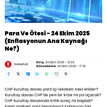
Yüklendi
:
0.69%
Sesi
Oynatma
Aç
Hızı
Para Ve Ötesi - 24 Ekim 2025
(Enflasyonun Ana Kaynağı
Ne?)
Giriş:
24 Ekim 2025 - 12:03
Habertürk
Güncelleme:
24 Ekim 2025 - 17:19
CHP kurultay davası parti içi rekabeti nasıl etkiler?
Kurultay davası CHP’de yeni bir krize mi yol açacak?
CHP kurultay davasında kritik süreç mi başladı?
Faizin maliyeti nasıl hesaplanır? Enflasyon-faiz