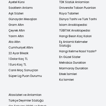
Ayetel Kürsi
TDK Sözlük Anlamları
Saatlerin Anlamı
Üniversite Taban Puanları
Aşk Sözleri
Rüya Tabirleri
Günaydın Mesajları
Dünya Tarihi ve Türk Tarihi
Gram Altın
İslam Ansiklopedisi
Çeyrek Altın
TÜBİTAK Ansiklopedisi
Yarım Altın
Hangi Besin Kaç Kalori
Ata Altın
Eş Anlamlı Kelimeler
Sözlüğü
Cumhuriyet Altını
Hangi Kelime Nasıl Yazılır?
22 Ayar Bilezik
En Güzel Sözler
1 Dolar Kaç TL
Metrobüs Durakları
1 Euro Kaç TL
Marmaray Durakları
Canlı Maç Sonuçları
Erkek İsimleri
Süper Lig Puan Durumu
Kız İsimleri
Atasözleri ve Anlamları
Türkçe Deyimler Sözlüğü