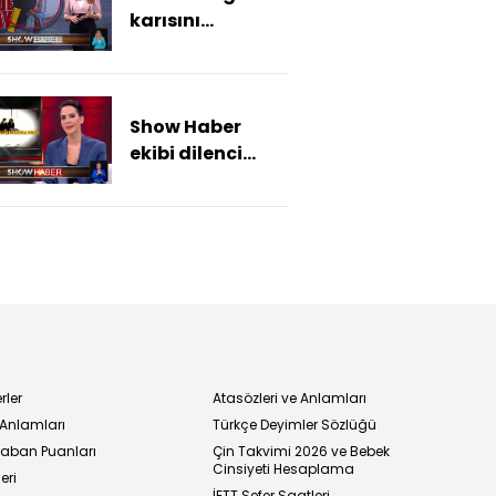
karısını
tokatladı
Show Haber
ekibi dilenci
kılığına girdi!
rler
Atasözleri ve Anlamları
 Anlamları
Türkçe Deyimler Sözlüğü
 Taban Puanları
Çin Takvimi 2026 ve Bebek
Cinsiyeti Hesaplama
eri
İETT Sefer Saatleri