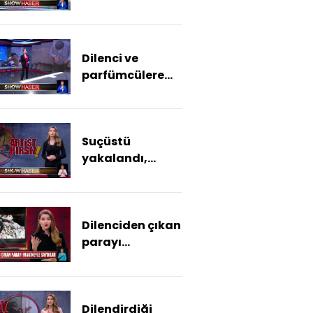
Dilenci ve
parfümcülere
operasyon!
Suçüstü
yakalandı,
uyuma
numarası yaptı
Dilenciden çıkan
parayı
makineyle
saydılar
Dilendirdiği