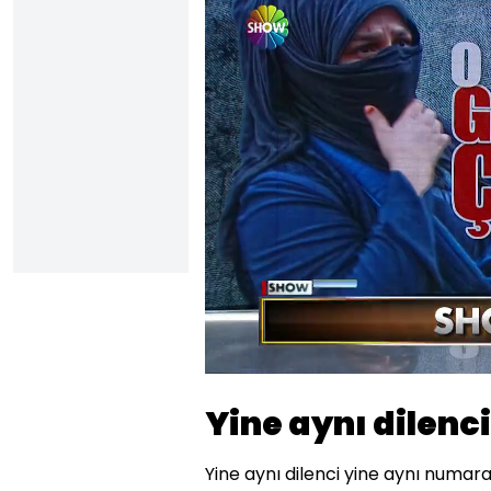
Yüklendi
:
43.97%
Sesi
Aç
Yine aynı dilenc
Yine aynı dilenci yine aynı numara