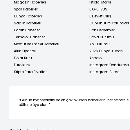
Magazin Haberleri
İstiklal Marşı
Spor Haberleri
E Okul VBS
Dünya Haberleri
E Devlet Giriş
Sağlık Haberleri
Günlük Burç Yorumları
Kadın Haberleri
Son Depremler
Teknoloji Haberleri
Hava Durumu
Memur ve Emekli Haberleri
Yol Durumu
Altın Fiyatları
2026 Dünya Kupası
Dolar Kuru
Astroloji
Euro Kuru
Instagram Dondurma
Kripto Para Fiyatları
Instagram Silme
“Günün manşetlerini ve en çok okunan haberlerini her sabah e
bültene üye olun.”