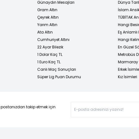
Günaydın Mesajları
Dünya Tarih
Gram Altın
İslam Ansi
Çeyrek Altın
TÜBİTAK An
Yarım Altın
Hangi Besi
Ata Altın
Eş Anlamlı 
Cumhuriyet Altını
Hangi Kelim
22 Ayar Bilezik
En Güzel Sö
1 Dolar Kaç TL
Metrobüs D
1 Euro Kaç TL
Marmaray D
Canlı Maç Sonuçları
Erkek İsimle
Süper Lig Puan Durumu
Kız İsimleri
-postanızdan takip etmek için