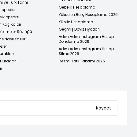
i ve Türk Tarihi
Gebelik Hesaplama
klopedisi
Yükselen Burç Hesaplama 2026
siklopedisi
Yüzde Hesaplama
n Kaç Kalori
Geçmiş Döviz Fiyatları
Kelimeler Sözlüğü
Adım Adım Instagram Hesap
e Nasıl Yazılır?
Dondurma 2026
zler
Adım Adım Instagram Hesap
urakları
Silme 2026
urakları
Resmi Tatil Takvimi 2026
ri
Kaydet