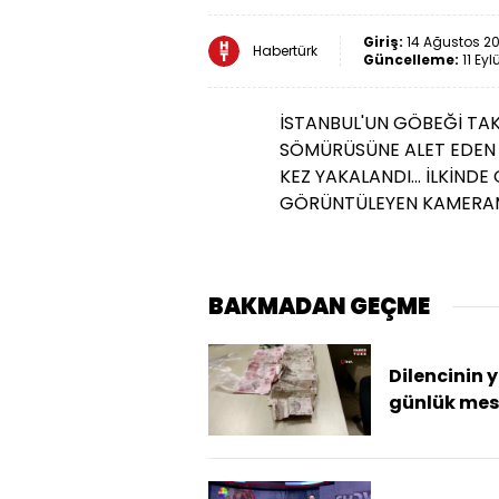
Giriş:
14 Ağustos 20
Habertürk
Güncelleme:
11 Eyl
İSTANBUL'UN GÖBEĞİ TA
SÖMÜRÜSÜNE ALET EDEN Dİ
KEZ YAKALANDI... İLKİNDE
GÖRÜNTÜLEYEN KAMERAM
BAKMADAN GEÇME
Dilencinin 
günlük mes
herkesi şaşır
bin 110 TL!