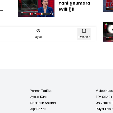
Yanlış numara
evliliği!
la
Paylaş
Favoriler
Yemek Tarifleri
Video Habe
Ayetel Kürsi
TDK Sözlük
i
Saatlerin Anlamı
Üniversite
Aşk Sözleri
Rüya Tabirl