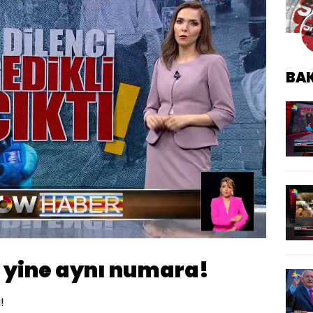
BA
Oynatma
Hızı
i yine aynı numara!
!