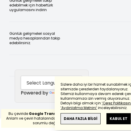
Günlük gelişmeleri takip
edebilmek için habertürk
uygulamasını indirin
Günlük gelişmeleri sosyal
medya hesaplarından takip
edebilirsiniz.
Sizlere daha iyi bir hizmet sunabilmek i
sitemizde çerezlerden faydalanıyoruz.
Powered by
Translate
Sitemizi kullanmaya devam ederek çere
kullanmamıza izin vermiş oluyorsunuz.
Detaylı bilgi almak için
‘Çerez Politikasını
‘Aydınlatma Metnini’
inceleyebilirsiniz.
Bu çeviride
Google Translete
kullanılmıştır.
Anlam ve çeviri hatalarından
haberturk.com
DAHA FAZLA BİLGİ
KABUL ET
sorumlu değildir.