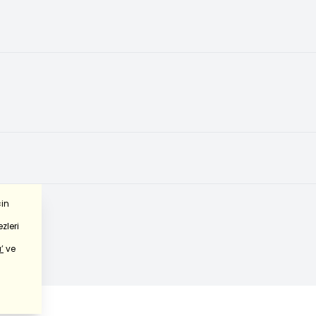
çin
zleri
’
ve