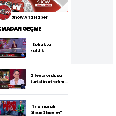
Show Ana Haber
KMADAN GEÇME
''Sokakta
kaldık''
numarasıyla
para
topluyorlar!
Dilenci ordusu
turistin etrafını
sardı
''1 numaralı
ülkücü benim''