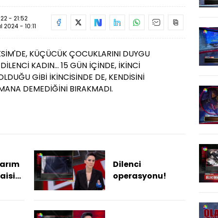
22 - 21:52
ül 2024 - 10:11
KSİM'DE, KÜÇÜCÜK ÇOCUKLARINI DUYGU
LENCİ KADIN... 15 GÜN İÇİNDE, İKİNCİ
 OLDUĞU GİBİ İKİNCİSİNDE DE, KENDİSİNİ
ANA DEMEDİĞİNİ BIRAKMADI.
yarım
Dilenci
aisi
operasyonu!
ttı: 2