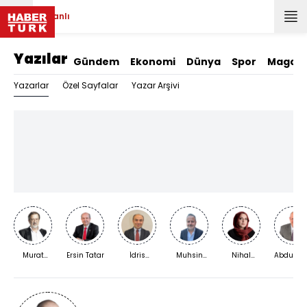
Canlı
Yazılar
Gündem
Ekonomi
Dünya
Spor
Magazi
Yazarlar
Özel Sayfalar
Yazar Arşivi
Murat
Ersin Tatar
İdris
Muhsin
Nihal
Abdurra
Bardakçı
Kardaş
Kızılkaya
Bengisu
Yıldırım
Karaca