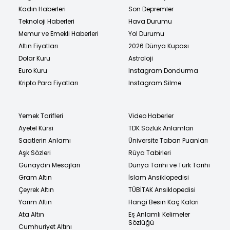
Kadın Haberleri
Son Depremler
Teknoloji Haberleri
Hava Durumu
Memur ve Emekli Haberleri
Yol Durumu
Altın Fiyatları
2026 Dünya Kupası
Dolar Kuru
Astroloji
Euro Kuru
Instagram Dondurma
Kripto Para Fiyatları
Instagram Silme
Yemek Tarifleri
Video Haberler
Ayetel Kürsi
TDK Sözlük Anlamları
Saatlerin Anlamı
Üniversite Taban Puanları
Aşk Sözleri
Rüya Tabirleri
Günaydın Mesajları
Dünya Tarihi ve Türk Tarihi
Gram Altın
İslam Ansiklopedisi
Çeyrek Altın
TÜBİTAK Ansiklopedisi
Yarım Altın
Hangi Besin Kaç Kalori
Ata Altın
Eş Anlamlı Kelimeler
Sözlüğü
Cumhuriyet Altını