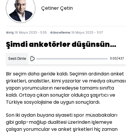
Çetiner Çetin
Giriş:
16 Mayıs 2023 - 11:05
Güncelleme:
16 Mayıs 2023 - 11:07
Şimdi anketörler düşünsün…
Sesli Dinle
0:00
/
4:37
Bir seçim daha geride kaldı. Seçimin ardından anket
şirketleri, analistler, kimi yazarlar ve medya okuması
yapan yorumcuların neredeyse tamamı sınıfta
kaldı. Ortaya çıkan sonuçlar oldukça şaşırtıcı ve
Türkiye sosyolojisine de uygun sonuçlardı.
Son iki aydan buyana siyaseti spor müsabakaları
gibi galip-mağlup dualitesi üzerinden işlemeye
çalışan yorumcular ve anket şirketleri hiç zaman