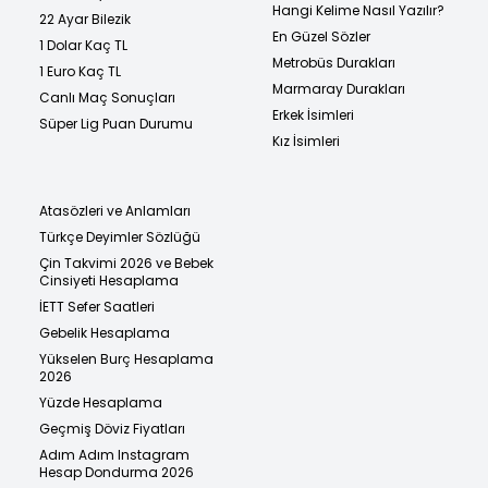
Hangi Kelime Nasıl Yazılır?
22 Ayar Bilezik
En Güzel Sözler
1 Dolar Kaç TL
Metrobüs Durakları
1 Euro Kaç TL
Marmaray Durakları
Canlı Maç Sonuçları
Erkek İsimleri
Süper Lig Puan Durumu
Kız İsimleri
Atasözleri ve Anlamları
Türkçe Deyimler Sözlüğü
Çin Takvimi 2026 ve Bebek
Cinsiyeti Hesaplama
İETT Sefer Saatleri
Gebelik Hesaplama
Yükselen Burç Hesaplama
2026
Yüzde Hesaplama
Geçmiş Döviz Fiyatları
Adım Adım Instagram
Hesap Dondurma 2026