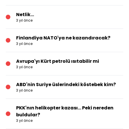
Netlik…
3 yıl önce
Finlandiya NATO'ya ne kazandıracak?
3 yıl önce
Avrupa'yı Kürt petrolü ısıtabilir mi
3 yıl önce
ABD'nin Suriye üslerindeki köstebek kim?
3 yıl önce
PKK'nın helikopter kazası… Peki nereden
buldular?
3 yıl önce