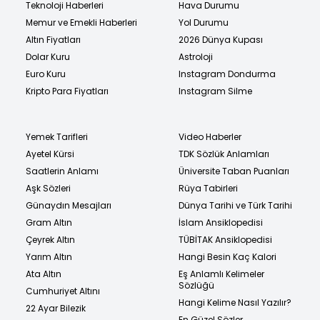
Teknoloji Haberleri
Hava Durumu
Memur ve Emekli Haberleri
Yol Durumu
Altın Fiyatları
2026 Dünya Kupası
Dolar Kuru
Astroloji
Euro Kuru
Instagram Dondurma
Kripto Para Fiyatları
Instagram Silme
Yemek Tarifleri
Video Haberler
Ayetel Kürsi
TDK Sözlük Anlamları
Saatlerin Anlamı
Üniversite Taban Puanları
Aşk Sözleri
Rüya Tabirleri
Günaydın Mesajları
Dünya Tarihi ve Türk Tarihi
Gram Altın
İslam Ansiklopedisi
Çeyrek Altın
TÜBİTAK Ansiklopedisi
Yarım Altın
Hangi Besin Kaç Kalori
Ata Altın
Eş Anlamlı Kelimeler
Sözlüğü
Cumhuriyet Altını
Hangi Kelime Nasıl Yazılır?
22 Ayar Bilezik
En Güzel Sözler