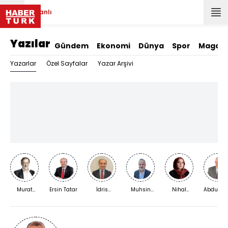
Canlı
Yazılar
Gündem
Ekonomi
Dünya
Spor
Magazi
Yazarlar
Özel Sayfalar
Yazar Arşivi
Murat
Ersin Tatar
İdris
Muhsin
Nihal
Abdurra
Bardakçı
Kardaş
Kızılkaya
Bengisu
Yıldırım
Karaca