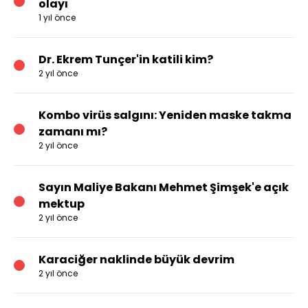
olayı
1 yıl önce
Dr. Ekrem Tunçer'in katili kim?
2 yıl önce
Kombo virüs salgını: Yeniden maske takma
zamanı mı?
2 yıl önce
Sayın Maliye Bakanı Mehmet Şimşek'e açık
mektup
2 yıl önce
Karaciğer naklinde büyük devrim
2 yıl önce