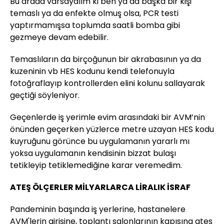
Bu arada varsayalım ki ben ya da başka bir kişi
temaslı ya da enfekte olmuş olsa, PCR testi
yaptırmamışsa toplumda saatli bomba gibi
gezmeye devam edebilir.
Temaslıların da birçoğunun bir akrabasının ya da
kuzeninin vb HES kodunu kendi telefonuyla
fotoğraflayıp kontrollerden elini kolunu sallayarak
geçtiği söyleniyor.
Geçenlerde iş yerimle evim arasındaki bir AVM’nin
önünden geçerken yüzlerce metre uzayan HES kodu
kuyruğunu görünce bu uygulamanın yararlı mı
yoksa uygulamanın kendisinin bizzat bulaşı
tetikleyip tetiklemediğine karar veremedim.
ATEŞ ÖLÇERLER MİLYARLARCA LİRALIK İSRAF
Pandeminin başında iş yerlerine, hastanelere
AVM'lerin girişine, toplantı salonlarının kapısına ateş