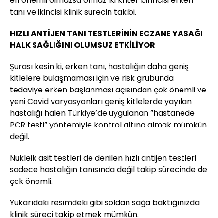
en önemli olmazsa olmaz iki kriter birincisi erken
tanı ve ikincisi klinik sürecin takibi.
HIZLI ANTİJEN TANI TESTLERİNİN ECZANE YASAĞI
HALK SAĞLIĞINI OLUMSUZ ETKİLİYOR
Şurası kesin ki, erken tanı, hastalığın daha geniş
kitlelere bulaşmaması için ve risk grubunda
tedaviye erken başlanması açısından çok önemli ve
yeni Covid varyasyonları geniş kitlelerde yayılan
hastalığı halen Türkiye’de uygulanan ”hastanede
PCR testi” yöntemiyle kontrol altına almak mümkün
değil.
Nükleik asit testleri de denilen hızlı antijen testleri
sadece hastalığın tanısında değil takip sürecinde de
çok önemli.
Yukarıdaki resimdeki gibi soldan sağa baktığınızda
klinik süreci takip etmek mümkün.