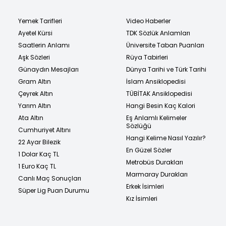
Yemek Tarifleri
Video Haberler
Ayetel Kürsi
TDK Sözlük Anlamları
Saatlerin Anlamı
Üniversite Taban Puanları
Aşk Sözleri
Rüya Tabirleri
Günaydın Mesajları
Dünya Tarihi ve Türk Tarihi
Gram Altın
İslam Ansiklopedisi
Çeyrek Altın
TÜBİTAK Ansiklopedisi
Yarım Altın
Hangi Besin Kaç Kalori
Ata Altın
Eş Anlamlı Kelimeler
Sözlüğü
Cumhuriyet Altını
Hangi Kelime Nasıl Yazılır?
22 Ayar Bilezik
En Güzel Sözler
1 Dolar Kaç TL
Metrobüs Durakları
1 Euro Kaç TL
Marmaray Durakları
Canlı Maç Sonuçları
Erkek İsimleri
Süper Lig Puan Durumu
Kız İsimleri