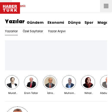
Canlı
Yazılar
Gündem
Ekonomi
Dünya
Spor
Magazi
Yazarlar
Özel Sayfalar
Yazar Arşivi
Murat
Ersin Tatar
İdris
Muhsin
Nihal
Abdurra
Bardakçı
Kardaş
Kızılkaya
Bengisu
Yıldırım
Karaca