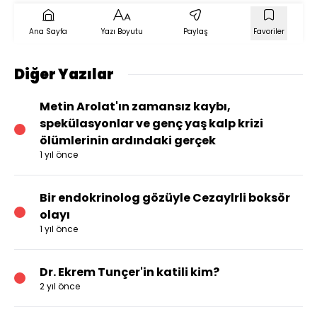
Ana Sayfa
Yazı Boyutu
Paylaş
Favoriler
Diğer Yazılar
Metin Arolat'ın zamansız kaybı,
spekülasyonlar ve genç yaş kalp krizi
ölümlerinin ardındaki gerçek
1 yıl önce
Bir endokrinolog gözüyle Cezaylrli boksör
olayı
1 yıl önce
Dr. Ekrem Tunçer'in katili kim?
2 yıl önce