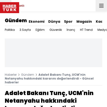
Canlı
Gündem
Ekonomi
Dünya
Spor
Magazin
Kadın
Politika
3.Sayfa
Eğitim
Güvenlik
İnanç
HT Trend
Medy
Haberler
Gündem
Adalet Bakanı Tunç, UCM'nin
Netanyahu hakkındaki kararını değerlendirdi - Güncel
haberler
Adalet Bakanı Tunç, UCM'nin
Netanyahu hakkındaki