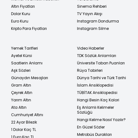
Altın Fiyatları
Sinema Rehberi
Dolar Kuru
TV Yayın Akışı
Euro Kuru
Instagram Dondurma
Kripto Para Fiyatları
Instagram Silme
Yemek Tarifleri
Video Haberler
Ayetel Kürsi
TDK Sözlük Anlamları
Saatlerin Anlamı
Üniversite Taban Puanları
Aşk Sözleri
Rüya Tabirleri
Günaydın Mesajları
Dünya Tarihi ve Türk Tarihi
Gram Altın
İslam Ansiklopedisi
Çeyrek Altın
TÜBİTAK Ansiklopedisi
Yarım Altın
Hangi Besin Kaç Kalori
Ata Altın
Eş Anlamlı Kelimeler
Sözlüğü
Cumhuriyet Altını
Hangi Kelime Nasıl Yazılır?
22 Ayar Bilezik
En Güzel Sözler
1 Dolar Kaç TL
Metrobüs Durakları
1 Euro Kaç TL