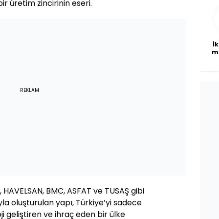
r üretim zincirinin eseri.
bl
İk
m
REKLAM
 HAVELSAN, BMC, ASFAT ve TUSAŞ gibi
ıyla oluşturulan yapı, Türkiye’yi sadece
ji geliştiren ve ihraç eden bir ülke