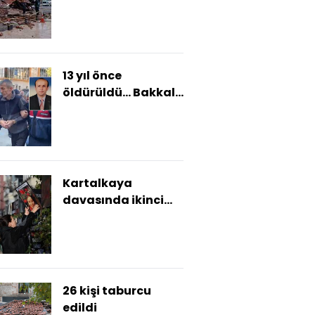
13 yıl önce
öldürüldü... Bakkal
cinayetinde sır
perdesi aralandı!
Kartalkaya
davasında ikinci
gün!
26 kişi taburcu
edildi