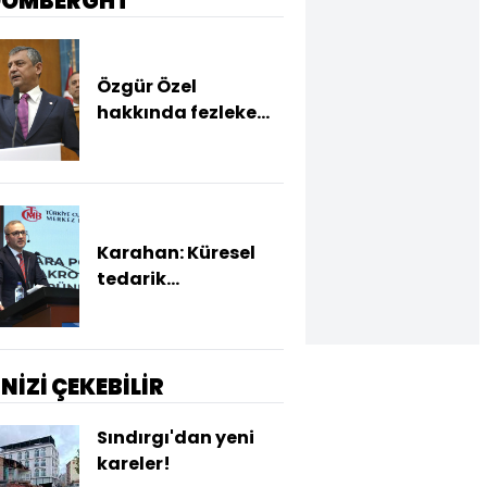
OOMBERGHT
Özgür Özel
hakkında fezleke
hazırlandı
Karahan: Küresel
tedarik
zincirlerindeki
yönlenmeyle
ihracatımız
hızlandı
İNİZİ ÇEKEBİLİR
Sındırgı'dan yeni
kareler!