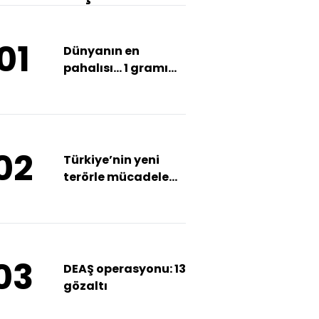
01
Dünyanın en
pahalısı... 1 gramı
500 TL!
02
Türkiye’nin yeni
terörle mücadele
stratejisi
03
DEAŞ operasyonu: 13
gözaltı