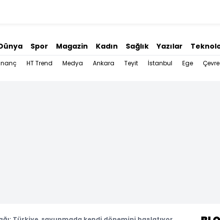
Dünya
Spor
Magazin
Kadın
Sağlık
Yazılar
Teknolo
İnanç
HT Trend
Medya
Ankara
Teyit
İstanbul
Ege
Çevre
çağı: Türkiye, savunmada kendi dönemini başlatıyor