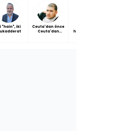
oke ettirdi!
i "hain", iki
Ceuta'dan önce
Marvel'ın
Teknopo
ukadderat
Ceuta'dan
harika çocuğu
düzen
sonra
Türk