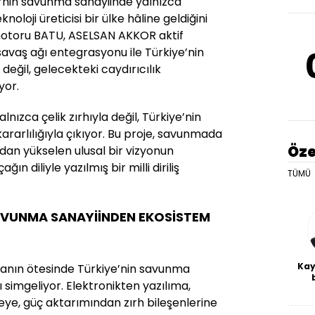
kiye’nin savunma sanayiinde yalnızca
knoloji üreticisi bir ülke hâline geldiğini
 motoru BATU, ASELSAN AKKOR aktif
 savaş ağı entegrasyonu ile Türkiye’nin
eğil, gelecekteki caydırıcılık
yor.
lnızca çelik zırhıyla değil, Türkiye’nin
ararlılığıyla çıkıyor. Bu proje, savunmada
Öze
ndan yükselen ulusal bir vizyonun
ın diliyle yazılmış bir milli diriliş
TÜMÜ
AVUNMA SANAYİİNDEN EKOSİSTEM
Kay
lmanın ötesinde Türkiye’nin savunma
 simgeliyor. Elektronikten yazılıma,
De
haf
eye, güç aktarımından zırh bileşenlerine
a