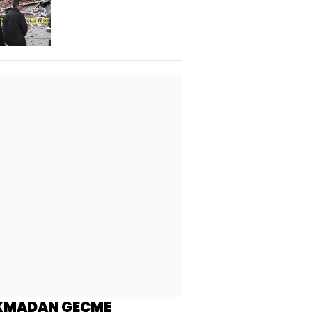
KMADAN GEÇME