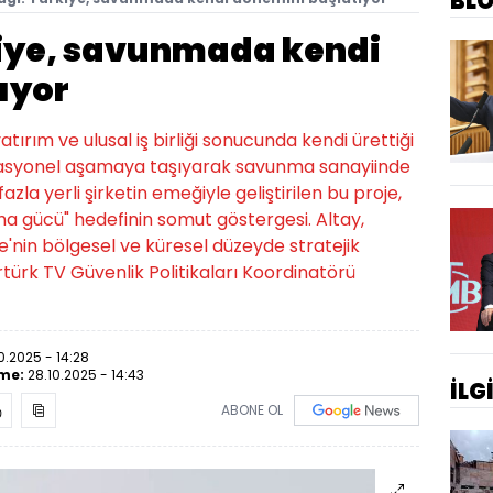
BL
kiye, savunmada kendi
ıyor
atırım ve ulusal iş birliği sonucunda kendi ürettiği
rasyonel aşamaya taşıyarak savunma sanayiinde
azla yerli şirketin emeğiyle geliştirilen bu proje,
 gücü" hedefinin somut göstergesi. Altay,
ye'nin bölgesel ve küresel düzeyde stratejik
ertürk TV Güvenlik Politikaları Koordinatörü
0.2025 - 14:28
eme:
28.10.2025 - 14:43
İLG
ABONE OL