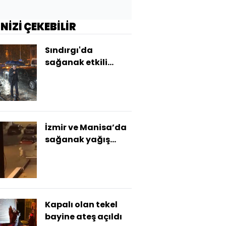
İNİZİ ÇEKEBİLİR
Sındırgı'da
sağanak etkili
oluyor
İzmir ve Manisa’da
sağanak yağış
etkili oldu
Kapalı olan tekel
bayine ateş açıldı