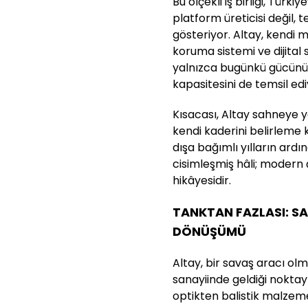
Bu ölçekli iş birliği, Tür
platform üreticisi değil, te
gösteriyor. Altay, kendi
koruma sistemi ve dijital
yalnızca bugünkü gücünü d
kapasitesini de temsil edi
Kısacası, Altay sahneye ya
kendi kaderini belirleme k
dışa bağımlı yılların ardı
cisimleşmiş hâli; modern çağ
hikâyesidir.
TANKTAN FAZLASI: S
DÖNÜŞÜMÜ
Altay, bir savaş aracı o
sanayiinde geldiği noktayı
optikten balistik malzem