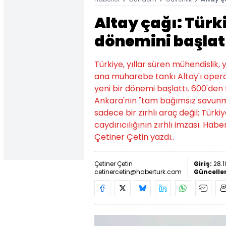
Altay çağı: Tür
dönemini başlat
Türkiye, yıllar süren mühendislik, y
ana muharebe tankı Altay'ı ope
yeni bir dönemi başlattı. 600'den f
Ankara'nın "tam bağımsız savunma
sadece bir zırhlı araç değil; Türki
caydırıcılığının zırhlı imzası. Hab
Çetiner Çetin yazdı..
Çetiner Çetin
Giriş:
28.1
cetinercetin@haberturk.com
Güncell