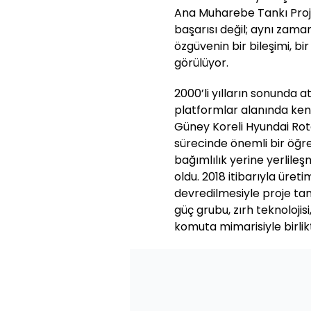
Ana Muharebe Tankı Proje
başarısı değil; aynı zaman
özgüvenin bir bileşimi, b
görülüyor.
2000’li yılların sonunda atı
platformlar alanında ken
Güney Koreli Hyundai Rotem 
sürecinde önemli bir öğr
bağımlılık yerine yerlile
oldu. 2018 itibarıyla ür
devredilmesiyle proje tam
güç grubu, zırh teknolojis
komuta mimarisiyle birlik