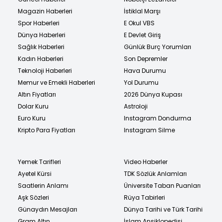
Magazin Haberleri
İstiklal Marşı
Spor Haberleri
E Okul VBS
Dünya Haberleri
E Devlet Giriş
Sağlık Haberleri
Günlük Burç Yorumları
Kadın Haberleri
Son Depremler
Teknoloji Haberleri
Hava Durumu
Memur ve Emekli Haberleri
Yol Durumu
Altın Fiyatları
2026 Dünya Kupası
Dolar Kuru
Astroloji
Euro Kuru
Instagram Dondurma
Kripto Para Fiyatları
Instagram Silme
Yemek Tarifleri
Video Haberler
Ayetel Kürsi
TDK Sözlük Anlamları
Saatlerin Anlamı
Üniversite Taban Puanları
Aşk Sözleri
Rüya Tabirleri
Günaydın Mesajları
Dünya Tarihi ve Türk Tarihi
Gram Altın
İslam Ansiklopedisi