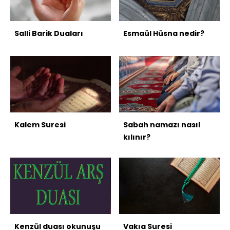
Salli Barik Duaları
Esmaül Hüsna nedir?
Kalem Suresi
Sabah namazı nasıl
kılınır?
Kenzül duası okunuşu
Vakıa Suresi