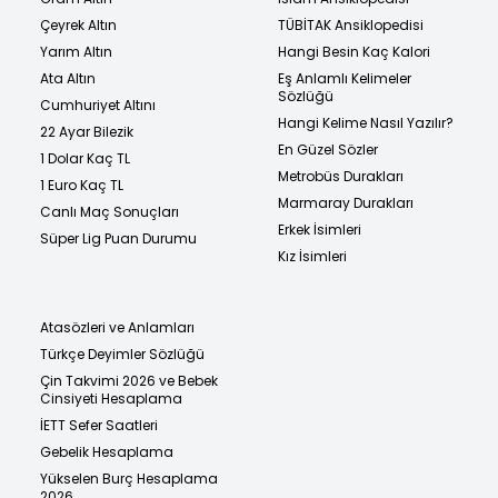
Çeyrek Altın
TÜBİTAK Ansiklopedisi
Yarım Altın
Hangi Besin Kaç Kalori
Ata Altın
Eş Anlamlı Kelimeler
Sözlüğü
Cumhuriyet Altını
Hangi Kelime Nasıl Yazılır?
22 Ayar Bilezik
En Güzel Sözler
1 Dolar Kaç TL
Metrobüs Durakları
1 Euro Kaç TL
Marmaray Durakları
Canlı Maç Sonuçları
Erkek İsimleri
Süper Lig Puan Durumu
Kız İsimleri
Atasözleri ve Anlamları
Türkçe Deyimler Sözlüğü
Çin Takvimi 2026 ve Bebek
Cinsiyeti Hesaplama
İETT Sefer Saatleri
Gebelik Hesaplama
Yükselen Burç Hesaplama
2026