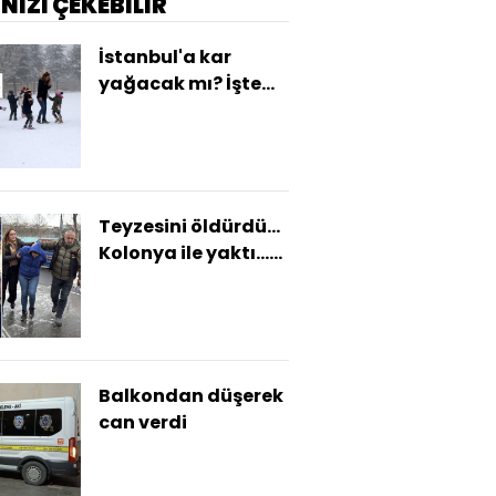
İNİZİ ÇEKEBİLİR
İstanbul'a kar
yağacak mı? İşte
Türkiye'nin kar
raporu...
Teyzesini öldürdü...
Kolonya ile yaktı...
Cenazede ağladı!
Balkondan düşerek
can verdi