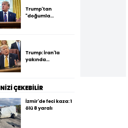
Trump'tan
"doğumla
vatandaşlık" kararı
Trump: İran'la
yakında
anlaşmaya
varabiliriz
İNİZİ ÇEKEBİLİR
İzmir'de feci kaza: 1
ölü 8 yaralı