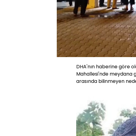
Yüklendi
:
41.84%
Sesi
Aç
DHA'nın haberine göre ol
Mahallesi'nde meydana gel
arasında bilinmeyen nede