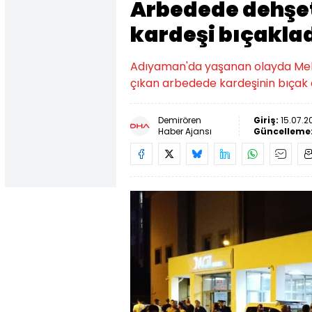
Arbedede dehşet
kardeşi bıçakla
Adıyaman'da yaşanan olayda Mehm
çıkan arbedede kardeşinin bıçak 
Demirören
Giriş:
15.07.2
Haber Ajansı
Güncelleme