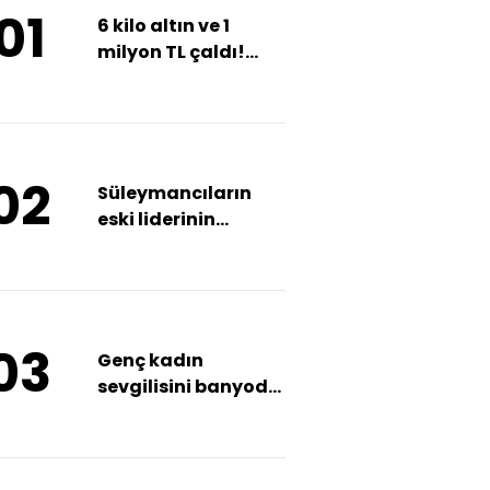
01
6 kilo altın ve 1
milyon TL çaldı!
Şaşırtan savunma!
02
Süleymancıların
eski liderinin
ölümüne takipsizlik
03
Genç kadın
sevgilisini banyoda
katletti!