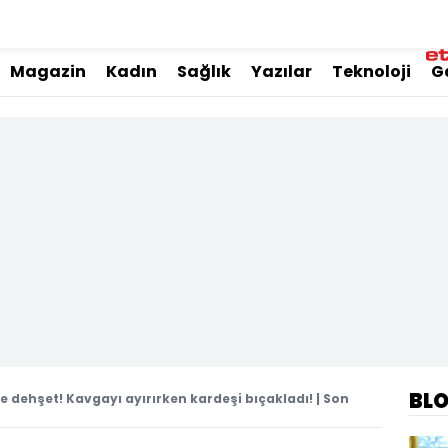
Magazin
Kadın
Sağlık
Yazılar
Teknoloji
G
BL
 dehşet! Kavgayı ayırırken kardeşi bıçakladı! | Son