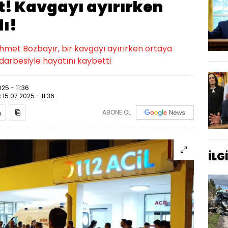
! Kavgayı ayırırken
dı!
et Bozbayır, bir kavgayı ayırırken ortaya
darbesiyle hayatını kaybetti
025 - 11:36
:
15.07.2025 - 11:36
ABONE OL
İLG