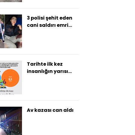
3 polisi şehit eden
cani saldırı emri
almış! İstenen ceza
belli oldu!
Tarihte ilk kez
insanlığın yarısı
şehirlerde yaşıyor
Av kazası can aldı