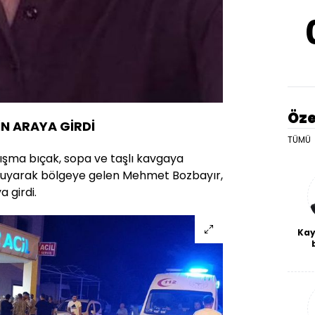
Öze
İN ARAYA GİRDİ
TÜMÜ
ışma bıçak, sopa ve taşlı kavgaya
 duyarak bölgeye gelen Mehmet Bozbayır,
 girdi.
Kay
De
haf
a
bl