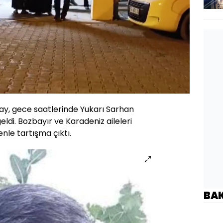
Oynatma
720
Hızı
ay, gece saatlerinde Yukarı Sarhan
di. Bozbayır ve Karadeniz aileleri
nle tartışma çıktı.
BA