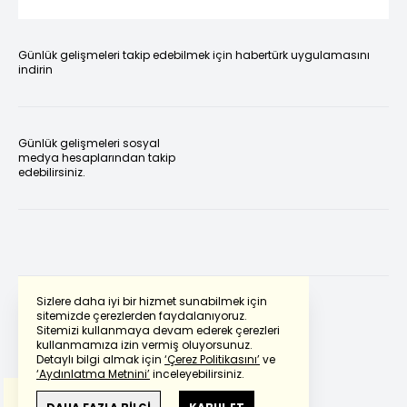
Günlük gelişmeleri takip edebilmek için habertürk uygulamasını
indirin
Günlük gelişmeleri sosyal
medya hesaplarından takip
edebilirsiniz.
Sizlere daha iyi bir hizmet sunabilmek için
sitemizde çerezlerden faydalanıyoruz.
Sitemizi kullanmaya devam ederek çerezleri
Powered by
Translate
kullanmamıza izin vermiş oluyorsunuz.
Detaylı bilgi almak için
‘Çerez Politikasını’
ve
‘Aydınlatma Metnini’
inceleyebilirsiniz.
Bu çeviride
Google Translete
kullanılmıştır.
Anlam ve çeviri hatalarından
haberturk.com