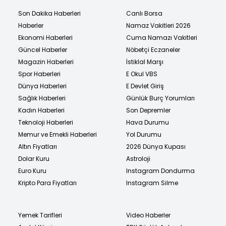
Son Dakika Haberleri
Canlı Borsa
Haberler
Namaz Vakitleri 2026
Ekonomi Haberleri
Cuma Namazı Vakitleri
Güncel Haberler
Nöbetçi Eczaneler
Magazin Haberleri
İstiklal Marşı
Spor Haberleri
E Okul VBS
Dünya Haberleri
E Devlet Giriş
Sağlık Haberleri
Günlük Burç Yorumları
Kadın Haberleri
Son Depremler
Teknoloji Haberleri
Hava Durumu
Memur ve Emekli Haberleri
Yol Durumu
Altın Fiyatları
2026 Dünya Kupası
Dolar Kuru
Astroloji
Euro Kuru
Instagram Dondurma
Kripto Para Fiyatları
Instagram Silme
Yemek Tarifleri
Video Haberler