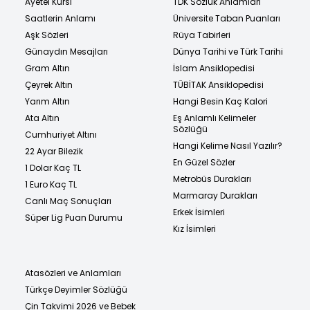
Ayetel Kürsi
TDK Sözlük Anlamları
Saatlerin Anlamı
Üniversite Taban Puanları
Aşk Sözleri
Rüya Tabirleri
Günaydın Mesajları
Dünya Tarihi ve Türk Tarihi
Gram Altın
İslam Ansiklopedisi
Çeyrek Altın
TÜBİTAK Ansiklopedisi
Yarım Altın
Hangi Besin Kaç Kalori
Ata Altın
Eş Anlamlı Kelimeler
Sözlüğü
Cumhuriyet Altını
Hangi Kelime Nasıl Yazılır?
22 Ayar Bilezik
En Güzel Sözler
1 Dolar Kaç TL
Metrobüs Durakları
1 Euro Kaç TL
Marmaray Durakları
Canlı Maç Sonuçları
Erkek İsimleri
Süper Lig Puan Durumu
Kız İsimleri
Atasözleri ve Anlamları
Türkçe Deyimler Sözlüğü
Çin Takvimi 2026 ve Bebek