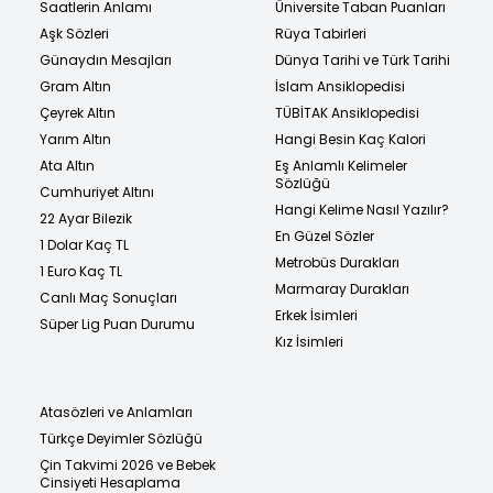
Saatlerin Anlamı
Üniversite Taban Puanları
Aşk Sözleri
Rüya Tabirleri
Günaydın Mesajları
Dünya Tarihi ve Türk Tarihi
Gram Altın
İslam Ansiklopedisi
Çeyrek Altın
TÜBİTAK Ansiklopedisi
Yarım Altın
Hangi Besin Kaç Kalori
Ata Altın
Eş Anlamlı Kelimeler
Sözlüğü
Cumhuriyet Altını
Hangi Kelime Nasıl Yazılır?
22 Ayar Bilezik
En Güzel Sözler
1 Dolar Kaç TL
Metrobüs Durakları
1 Euro Kaç TL
Marmaray Durakları
Canlı Maç Sonuçları
Erkek İsimleri
Süper Lig Puan Durumu
Kız İsimleri
Atasözleri ve Anlamları
Türkçe Deyimler Sözlüğü
Çin Takvimi 2026 ve Bebek
Cinsiyeti Hesaplama