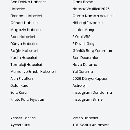
Son Dakika Haberleri
Canlı Borsa
Haberler
Namaz Vakitleri 2026
Ekonomi Haberleri
Cuma Namazı Vakitleri
Güncel Haberler
Nöbetçi Eczaneler
Magazin Haberleri
İstiklal Marşı
Spor Haberleri
E Okul VBS
Dünya Haberleri
E Devlet Giriş
Sağlık Haberleri
Günlük Burç Yorumları
Kadın Haberleri
Son Depremler
Teknoloji Haberleri
Hava Durumu
Memur ve Emekli Haberleri
Yol Durumu
Altın Fiyatları
2026 Dünya Kupası
Dolar Kuru
Astroloji
Euro Kuru
Instagram Dondurma
Kripto Para Fiyatları
Instagram Silme
Yemek Tarifleri
Video Haberler
Ayetel Kürsi
TDK Sözlük Anlamları