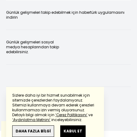
Günlük gelişmeleri takip edebilmek için habertürk uygulamasını
indirin
Günlük gelişmeleri sosyal
medya hesaplarından takip
edebilirsiniz.
Sizlere daha iyi bir hizmet sunabilmek için
sitemizde çerezlerden faydalanıyoruz.
Sitemizi kullanmaya devam ederek çerezleri
Powered by
Translate
kullanmamıza izin vermiş oluyorsunuz.
Detaylı bilgi almak için
‘Çerez Politikasını’
ve
‘Aydınlatma Metnini’
inceleyebilirsiniz.
Bu çeviride
Google Translete
kullanılmıştır.
Anlam ve çeviri hatalarından
haberturk.com
DAHA FAZLA BİLGİ
KABUL ET
sorumlu değildir.