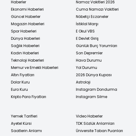
Haberler
Namaz Vakitleri 2026
Ekonomi Haberleri
Cuma Namazı Vakitleri
Güncel Haberler
Nöbetçi Eczaneler
Magazin Haberleri
İstiklal Marşı
Spor Haberleri
E Okul VBS
Dünya Haberleri
E Devlet Giriş
Sağlık Haberleri
Günlük Burç Yorumları
Kadın Haberleri
Son Depremler
Teknoloji Haberleri
Hava Durumu
Memur ve Emekli Haberleri
Yol Durumu
Altın Fiyatları
2026 Dünya Kupası
Dolar Kuru
Astroloji
Euro Kuru
Instagram Dondurma
Kripto Para Fiyatları
Instagram Silme
Yemek Tarifleri
Video Haberler
Ayetel Kürsi
TDK Sözlük Anlamları
Saatlerin Anlamı
Üniversite Taban Puanları