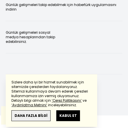
Günlük gelişmeleri takip edebilmek için habertürk uygulamasını
indirin
Günlük gelişmeleri sosyal
medya hesaplarından takip
edebilirsiniz.
Sizlere daha iyi bir hizmet sunabilmek için
sitemizde çerezlerden faydalanıyoruz.
Sitemizi kullanmaya devam ederek çerezleri
Powered by
Translate
kullanmamıza izin vermiş oluyorsunuz.
Detaylı bilgi almak için
‘Çerez Politikasını’
ve
‘Aydınlatma Metnini’
inceleyebilirsiniz.
Bu çeviride
Google Translete
kullanılmıştır.
Anlam ve çeviri hatalarından
haberturk.com
DAHA FAZLA BİLGİ
KABUL ET
sorumlu değildir.