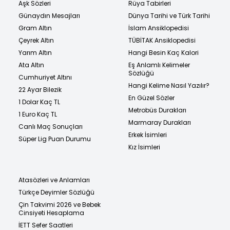
Aşk Sözleri
Rüya Tabirleri
Günaydın Mesajları
Dünya Tarihi ve Türk Tarihi
Gram Altın
İslam Ansiklopedisi
Çeyrek Altın
TÜBİTAK Ansiklopedisi
Yarım Altın
Hangi Besin Kaç Kalori
Ata Altın
Eş Anlamlı Kelimeler
Sözlüğü
Cumhuriyet Altını
Hangi Kelime Nasıl Yazılır?
22 Ayar Bilezik
En Güzel Sözler
1 Dolar Kaç TL
Metrobüs Durakları
1 Euro Kaç TL
Marmaray Durakları
Canlı Maç Sonuçları
Erkek İsimleri
Süper Lig Puan Durumu
Kız İsimleri
Atasözleri ve Anlamları
Türkçe Deyimler Sözlüğü
Çin Takvimi 2026 ve Bebek
Cinsiyeti Hesaplama
İETT Sefer Saatleri