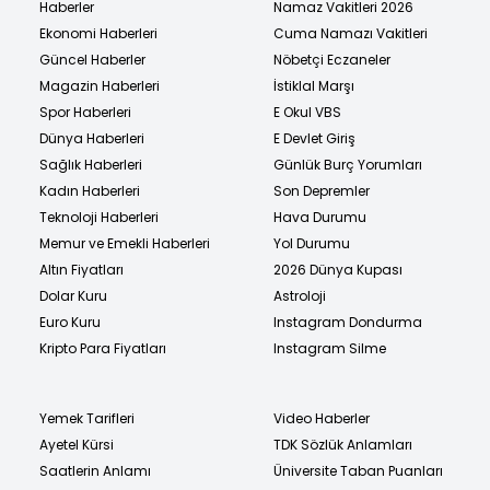
Haberler
Namaz Vakitleri 2026
Ekonomi Haberleri
Cuma Namazı Vakitleri
Güncel Haberler
Nöbetçi Eczaneler
Magazin Haberleri
İstiklal Marşı
Spor Haberleri
E Okul VBS
Dünya Haberleri
E Devlet Giriş
Sağlık Haberleri
Günlük Burç Yorumları
Kadın Haberleri
Son Depremler
Teknoloji Haberleri
Hava Durumu
Memur ve Emekli Haberleri
Yol Durumu
Altın Fiyatları
2026 Dünya Kupası
Dolar Kuru
Astroloji
Euro Kuru
Instagram Dondurma
Kripto Para Fiyatları
Instagram Silme
Yemek Tarifleri
Video Haberler
Ayetel Kürsi
TDK Sözlük Anlamları
Saatlerin Anlamı
Üniversite Taban Puanları