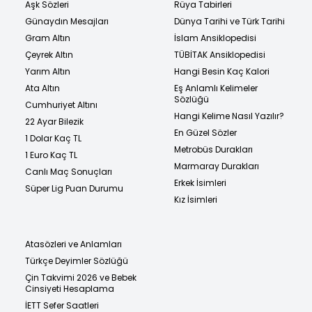
Aşk Sözleri
Rüya Tabirleri
Günaydın Mesajları
Dünya Tarihi ve Türk Tarihi
Gram Altın
İslam Ansiklopedisi
Çeyrek Altın
TÜBİTAK Ansiklopedisi
Yarım Altın
Hangi Besin Kaç Kalori
Ata Altın
Eş Anlamlı Kelimeler
Sözlüğü
Cumhuriyet Altını
Hangi Kelime Nasıl Yazılır?
22 Ayar Bilezik
En Güzel Sözler
1 Dolar Kaç TL
Metrobüs Durakları
1 Euro Kaç TL
Marmaray Durakları
Canlı Maç Sonuçları
Erkek İsimleri
Süper Lig Puan Durumu
Kız İsimleri
Atasözleri ve Anlamları
Türkçe Deyimler Sözlüğü
Çin Takvimi 2026 ve Bebek
Cinsiyeti Hesaplama
İETT Sefer Saatleri