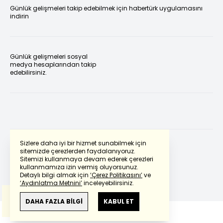
Günlük gelişmeleri takip edebilmek için habertürk uygulamasını
indirin
Günlük gelişmeleri sosyal
medya hesaplarından takip
edebilirsiniz.
Sizlere daha iyi bir hizmet sunabilmek için
sitemizde çerezlerden faydalanıyoruz.
Sitemizi kullanmaya devam ederek çerezleri
Powered by
Translate
kullanmamıza izin vermiş oluyorsunuz.
Detaylı bilgi almak için
‘Çerez Politikasını’
ve
‘Aydınlatma Metnini’
inceleyebilirsiniz.
Bu çeviride
Google Translete
kullanılmıştır.
Anlam ve çeviri hatalarından
haberturk.com
DAHA FAZLA BİLGİ
KABUL ET
sorumlu değildir.