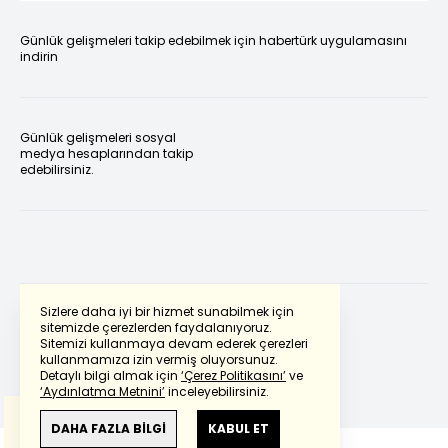
Günlük gelişmeleri takip edebilmek için habertürk uygulamasını
indirin
Günlük gelişmeleri sosyal
medya hesaplarından takip
edebilirsiniz.
Sizlere daha iyi bir hizmet sunabilmek için
sitemizde çerezlerden faydalanıyoruz.
Sitemizi kullanmaya devam ederek çerezleri
Powered by
Translate
kullanmamıza izin vermiş oluyorsunuz.
Detaylı bilgi almak için
‘Çerez Politikasını’
ve
‘Aydınlatma Metnini’
inceleyebilirsiniz.
Bu çeviride
Google Translete
kullanılmıştır.
Anlam ve çeviri hatalarından
haberturk.com
DAHA FAZLA BİLGİ
KABUL ET
sorumlu değildir.