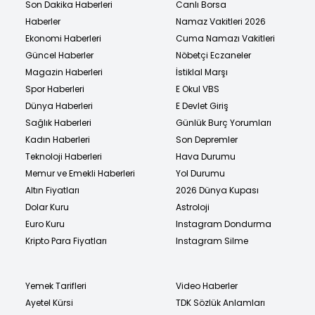
Son Dakika Haberleri
Canlı Borsa
Haberler
Namaz Vakitleri 2026
Ekonomi Haberleri
Cuma Namazı Vakitleri
Güncel Haberler
Nöbetçi Eczaneler
Magazin Haberleri
İstiklal Marşı
Spor Haberleri
E Okul VBS
Dünya Haberleri
E Devlet Giriş
Sağlık Haberleri
Günlük Burç Yorumları
Kadın Haberleri
Son Depremler
Teknoloji Haberleri
Hava Durumu
Memur ve Emekli Haberleri
Yol Durumu
Altın Fiyatları
2026 Dünya Kupası
Dolar Kuru
Astroloji
Euro Kuru
Instagram Dondurma
Kripto Para Fiyatları
Instagram Silme
Yemek Tarifleri
Video Haberler
Ayetel Kürsi
TDK Sözlük Anlamları