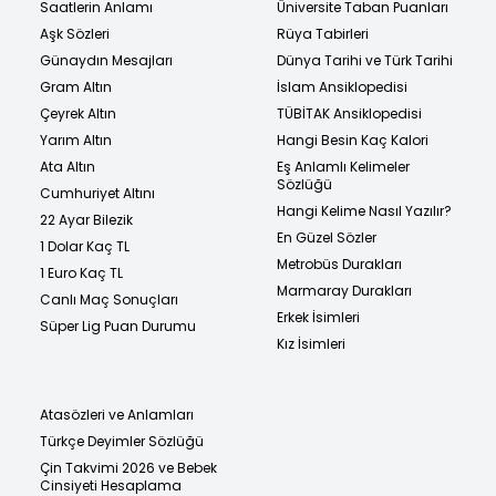
Saatlerin Anlamı
Üniversite Taban Puanları
Aşk Sözleri
Rüya Tabirleri
Günaydın Mesajları
Dünya Tarihi ve Türk Tarihi
Gram Altın
İslam Ansiklopedisi
Çeyrek Altın
TÜBİTAK Ansiklopedisi
Yarım Altın
Hangi Besin Kaç Kalori
Ata Altın
Eş Anlamlı Kelimeler
Sözlüğü
Cumhuriyet Altını
Hangi Kelime Nasıl Yazılır?
22 Ayar Bilezik
En Güzel Sözler
1 Dolar Kaç TL
Metrobüs Durakları
1 Euro Kaç TL
Marmaray Durakları
Canlı Maç Sonuçları
Erkek İsimleri
Süper Lig Puan Durumu
Kız İsimleri
Atasözleri ve Anlamları
Türkçe Deyimler Sözlüğü
Çin Takvimi 2026 ve Bebek
Cinsiyeti Hesaplama