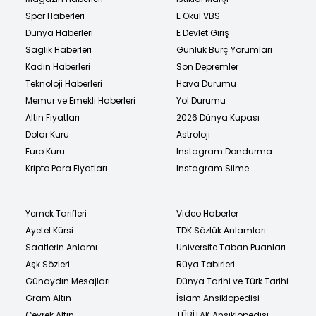
Spor Haberleri
E Okul VBS
Dünya Haberleri
E Devlet Giriş
Sağlık Haberleri
Günlük Burç Yorumları
Kadın Haberleri
Son Depremler
Teknoloji Haberleri
Hava Durumu
Memur ve Emekli Haberleri
Yol Durumu
Altın Fiyatları
2026 Dünya Kupası
Dolar Kuru
Astroloji
Euro Kuru
Instagram Dondurma
Kripto Para Fiyatları
Instagram Silme
Yemek Tarifleri
Video Haberler
Ayetel Kürsi
TDK Sözlük Anlamları
Saatlerin Anlamı
Üniversite Taban Puanları
Aşk Sözleri
Rüya Tabirleri
Günaydın Mesajları
Dünya Tarihi ve Türk Tarihi
Gram Altın
İslam Ansiklopedisi
Çeyrek Altın
TÜBİTAK Ansiklopedisi