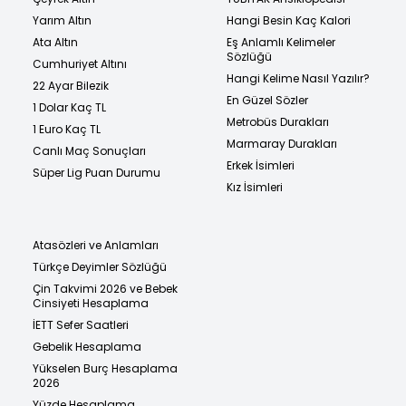
Yarım Altın
Hangi Besin Kaç Kalori
Ata Altın
Eş Anlamlı Kelimeler
Sözlüğü
Cumhuriyet Altını
Hangi Kelime Nasıl Yazılır?
22 Ayar Bilezik
En Güzel Sözler
1 Dolar Kaç TL
Metrobüs Durakları
1 Euro Kaç TL
Marmaray Durakları
Canlı Maç Sonuçları
Erkek İsimleri
Süper Lig Puan Durumu
Kız İsimleri
Atasözleri ve Anlamları
Türkçe Deyimler Sözlüğü
Çin Takvimi 2026 ve Bebek
Cinsiyeti Hesaplama
İETT Sefer Saatleri
Gebelik Hesaplama
Yükselen Burç Hesaplama
2026
Yüzde Hesaplama