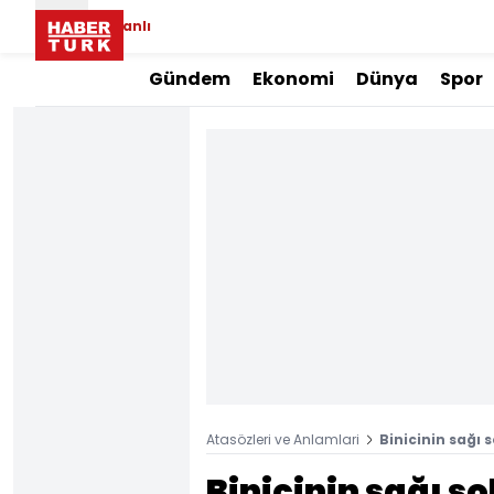
Canlı
Gündem
Ekonomi
Dünya
Spor
Atasözleri ve Anlamlari
Binicinin sağı
Binicinin sağı s