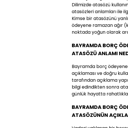
Dilimizde atasözü kullanı
atasözleri anlamları ile ilg
Kimse bir atasözünü yan
ödeyene ramazan ağır (k
noktada yoğun olarak ara
BAYRAMDA BORÇ ÖDEY
ATASÖZÜ ANLAMI NED
Bayramda borç ödeyene r
açıklaması ve doğru kullan
tarafından açıklama yapılm
bilgi edindikten sonra a
günlük hayatta rahatlıkla k
BAYRAMDA BORÇ ÖDEY
ATASÖZÜNÜN AÇIKLA