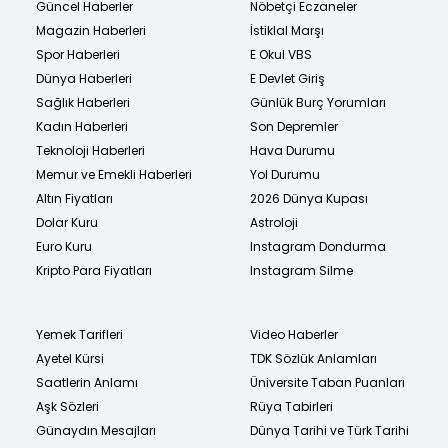
Güncel Haberler
Nöbetçi Eczaneler
Magazin Haberleri
İstiklal Marşı
Spor Haberleri
E Okul VBS
Dünya Haberleri
E Devlet Giriş
Sağlık Haberleri
Günlük Burç Yorumları
Kadın Haberleri
Son Depremler
Teknoloji Haberleri
Hava Durumu
Memur ve Emekli Haberleri
Yol Durumu
Altın Fiyatları
2026 Dünya Kupası
Dolar Kuru
Astroloji
Euro Kuru
Instagram Dondurma
Kripto Para Fiyatları
Instagram Silme
Yemek Tarifleri
Video Haberler
Ayetel Kürsi
TDK Sözlük Anlamları
Saatlerin Anlamı
Üniversite Taban Puanları
Aşk Sözleri
Rüya Tabirleri
Günaydın Mesajları
Dünya Tarihi ve Türk Tarihi