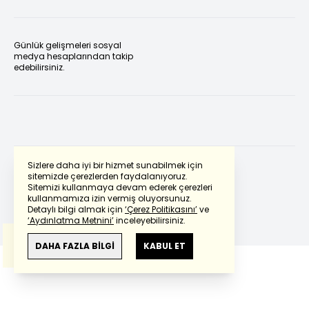
Günlük gelişmeleri sosyal
medya hesaplarından takip
edebilirsiniz.
Sizlere daha iyi bir hizmet sunabilmek için
sitemizde çerezlerden faydalanıyoruz.
Sitemizi kullanmaya devam ederek çerezleri
Powered by
Translate
kullanmamıza izin vermiş oluyorsunuz.
Detaylı bilgi almak için
‘Çerez Politikasını’
ve
‘Aydınlatma Metnini’
inceleyebilirsiniz.
Bu çeviride
Google Translete
kullanılmıştır.
Anlam ve çeviri hatalarından
haberturk.com
DAHA FAZLA BİLGİ
KABUL ET
sorumlu değildir.