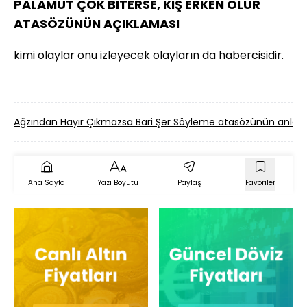
PALAMUT ÇOK BİTERSE, KIŞ ERKEN OLUR
ATASÖZÜNÜN AÇIKLAMASI
kimi olaylar onu izleyecek olayların da habercisidir.
Ağzından Hayır Çıkmazsa Bari Şer Söyleme atasözünün anla
Ana Sayfa
Yazı Boyutu
Paylaş
Favoriler