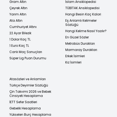
Gram Altın
İslam Ansiklopedisi
Çeyrek Altın
TÜBİTAK Ansiklopedisi
Yarım Altın
Hangi Besin Kaç Kalori
Ata Altın
Eş Anlamlı Kelimeler
Sözlüğü
Cumhuriyet Altını
Hangi Kelime Nasıl Yazılır?
22 Ayar Bilezik
En Güzel Sözler
1 Dolar Kaç TL
Metrobüs Durakları
1 Euro Kaç TL
Marmaray Durakları
Canlı Maç Sonuçları
Erkek İsimleri
Süper Lig Puan Durumu
Kız İsimleri
Atasözleri ve Anlamları
Türkçe Deyimler Sözlüğü
Çin Takvimi 2026 ve Bebek
Cinsiyeti Hesaplama
İETT Sefer Saatleri
Gebelik Hesaplama
Yükselen Burç Hesaplama