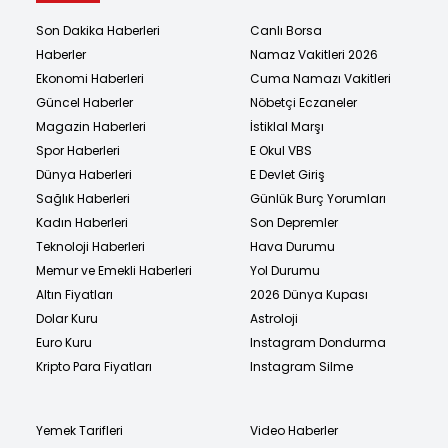
Son Dakika Haberleri
Canlı Borsa
Haberler
Namaz Vakitleri 2026
Ekonomi Haberleri
Cuma Namazı Vakitleri
Güncel Haberler
Nöbetçi Eczaneler
Magazin Haberleri
İstiklal Marşı
Spor Haberleri
E Okul VBS
Dünya Haberleri
E Devlet Giriş
Sağlık Haberleri
Günlük Burç Yorumları
Kadın Haberleri
Son Depremler
Teknoloji Haberleri
Hava Durumu
Memur ve Emekli Haberleri
Yol Durumu
Altın Fiyatları
2026 Dünya Kupası
Dolar Kuru
Astroloji
Euro Kuru
Instagram Dondurma
Kripto Para Fiyatları
Instagram Silme
Yemek Tarifleri
Video Haberler