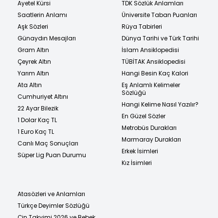
Ayetel Kürsi
TDK Sözlük Anlamları
Saatlerin Anlamı
Üniversite Taban Puanları
Aşk Sözleri
Rüya Tabirleri
Günaydın Mesajları
Dünya Tarihi ve Türk Tarihi
Gram Altın
İslam Ansiklopedisi
Çeyrek Altın
TÜBİTAK Ansiklopedisi
Yarım Altın
Hangi Besin Kaç Kalori
Ata Altın
Eş Anlamlı Kelimeler
Sözlüğü
Cumhuriyet Altını
Hangi Kelime Nasıl Yazılır?
22 Ayar Bilezik
En Güzel Sözler
1 Dolar Kaç TL
Metrobüs Durakları
1 Euro Kaç TL
Marmaray Durakları
Canlı Maç Sonuçları
Erkek İsimleri
Süper Lig Puan Durumu
Kız İsimleri
Atasözleri ve Anlamları
Türkçe Deyimler Sözlüğü
Çin Takvimi 2026 ve Bebek