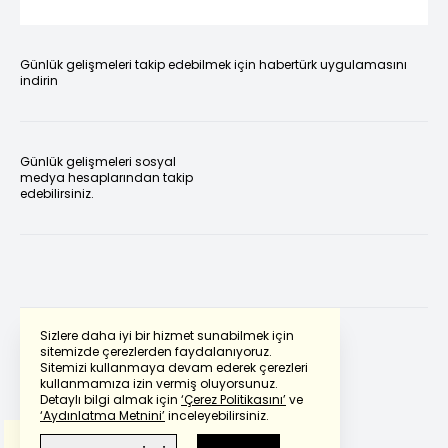
Günlük gelişmeleri takip edebilmek için habertürk uygulamasını
indirin
Günlük gelişmeleri sosyal
medya hesaplarından takip
edebilirsiniz.
Sizlere daha iyi bir hizmet sunabilmek için
sitemizde çerezlerden faydalanıyoruz.
Sitemizi kullanmaya devam ederek çerezleri
Powered by
Translate
kullanmamıza izin vermiş oluyorsunuz.
Detaylı bilgi almak için
‘Çerez Politikasını’
ve
‘Aydınlatma Metnini’
inceleyebilirsiniz.
Bu çeviride
Google Translete
kullanılmıştır.