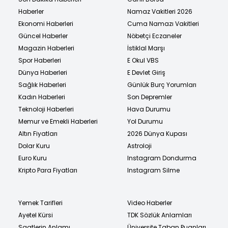
Haberler
Namaz Vakitleri 2026
Ekonomi Haberleri
Cuma Namazı Vakitleri
Güncel Haberler
Nöbetçi Eczaneler
Magazin Haberleri
İstiklal Marşı
Spor Haberleri
E Okul VBS
Dünya Haberleri
E Devlet Giriş
Sağlık Haberleri
Günlük Burç Yorumları
Kadın Haberleri
Son Depremler
Teknoloji Haberleri
Hava Durumu
Memur ve Emekli Haberleri
Yol Durumu
Altın Fiyatları
2026 Dünya Kupası
Dolar Kuru
Astroloji
Euro Kuru
Instagram Dondurma
Kripto Para Fiyatları
Instagram Silme
Yemek Tarifleri
Video Haberler
Ayetel Kürsi
TDK Sözlük Anlamları
Saatlerin Anlamı
Üniversite Taban Puanları