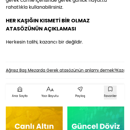
gerek cümle içerisinde gerek günlük hayatta
rahatlıkla kullanabilirsiniz.
HER KAŞIĞIN KISMETİ BİR OLMAZ
ATASÖZÜNÜN AÇIKLAMASI
Herkesin talihi, kazancı bir değildir.
Ağrısız Baş Mezarda Gerek atasözünün anlamı demek?
Kazan
Ana Sayfa
Yazı Boyutu
Paylaş
Favoriler