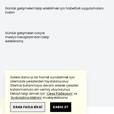
Günlük gelişmeleri takip edebilmek için habertürk uygulamasını
indirin
Günlük gelişmeleri sosyal
medya hesaplarından takip
edebilirsiniz.
Sizlere daha iyi bir hizmet sunabilmek için
sitemizde çerezlerden faydalanıyoruz.
Sitemizi kullanmaya devam ederek çerezleri
Powered by
Translate
kullanmamıza izin vermiş oluyorsunuz.
Detaylı bilgi almak için
‘Çerez Politikasını’
ve
‘Aydınlatma Metnini’
inceleyebilirsiniz.
Bu çeviride
Google Translete
kullanılmıştır.
Anlam ve çeviri hatalarından
haberturk.com
DAHA FAZLA BİLGİ
KABUL ET
sorumlu değildir.