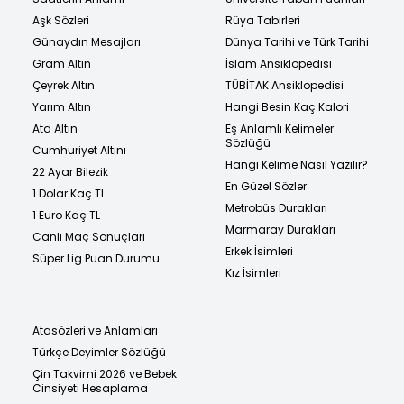
Aşk Sözleri
Rüya Tabirleri
Günaydın Mesajları
Dünya Tarihi ve Türk Tarihi
Gram Altın
İslam Ansiklopedisi
Çeyrek Altın
TÜBİTAK Ansiklopedisi
Yarım Altın
Hangi Besin Kaç Kalori
Ata Altın
Eş Anlamlı Kelimeler
Sözlüğü
Cumhuriyet Altını
Hangi Kelime Nasıl Yazılır?
22 Ayar Bilezik
En Güzel Sözler
1 Dolar Kaç TL
Metrobüs Durakları
1 Euro Kaç TL
Marmaray Durakları
Canlı Maç Sonuçları
Erkek İsimleri
Süper Lig Puan Durumu
Kız İsimleri
Atasözleri ve Anlamları
Türkçe Deyimler Sözlüğü
Çin Takvimi 2026 ve Bebek
Cinsiyeti Hesaplama