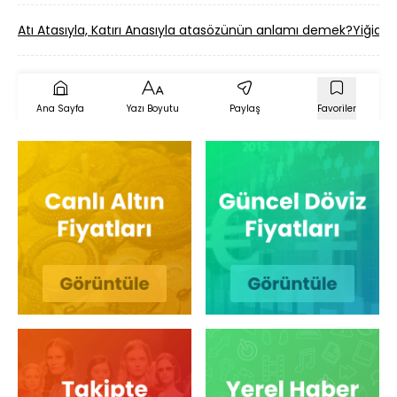
Atı Atasıyla, Katırı Anasıyla atasözünün anlamı demek?
Yiğidi
Ana Sayfa
Yazı Boyutu
Paylaş
Favoriler