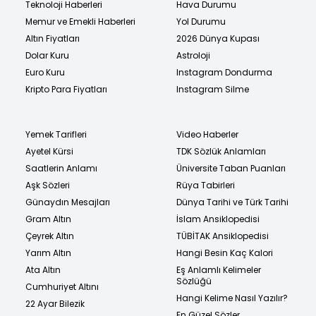
Teknoloji Haberleri
Hava Durumu
Memur ve Emekli Haberleri
Yol Durumu
Altın Fiyatları
2026 Dünya Kupası
Dolar Kuru
Astroloji
Euro Kuru
Instagram Dondurma
Kripto Para Fiyatları
Instagram Silme
Yemek Tarifleri
Video Haberler
Ayetel Kürsi
TDK Sözlük Anlamları
Saatlerin Anlamı
Üniversite Taban Puanları
Aşk Sözleri
Rüya Tabirleri
Günaydın Mesajları
Dünya Tarihi ve Türk Tarihi
Gram Altın
İslam Ansiklopedisi
Çeyrek Altın
TÜBİTAK Ansiklopedisi
Yarım Altın
Hangi Besin Kaç Kalori
Ata Altın
Eş Anlamlı Kelimeler
Sözlüğü
Cumhuriyet Altını
Hangi Kelime Nasıl Yazılır?
22 Ayar Bilezik
En Güzel Sözler