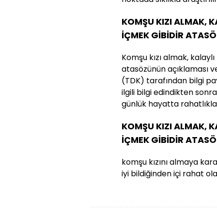
KOMŞU KIZI ALMAK, 
İÇMEK GİBİDİR ATAS
Komşu kızı almak, kalaylı
atasözünün açıklaması ve d
(TDK) tarafından bilgi pa
ilgili bilgi edindikten so
günlük hayatta rahatlıkla k
KOMŞU KIZI ALMAK, 
İÇMEK GİBİDİR ATAS
komşu kızını almaya karar 
iyi bildiğinden içi rahat ola