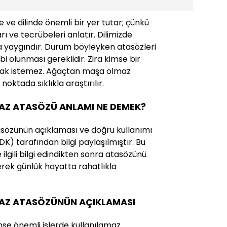
 ve dilinde önemli bir yer tutar; çünkü
rı ve tecrübeleri anlatır. Dilimizde
a yaygındır. Durum böyleyken atasözleri
ahibi olunması gereklidir. Zira kimse bir
mak istemez. Ağaçtan maşa olmaz
oktada sıklıkla araştırılır.
Z ATASÖZÜ ANLAMI NE DEMEK?
özünün açıklaması ve doğru kullanımı
(TDK) tarafından bilgi paylaşılmıştır. Bu
ilgili bilgi edindikten sonra atasözünü
erek günlük hayatta rahatlıkla
AZ ATASÖZÜNÜN AÇIKLAMASI
mse önemli işlerde kullanılamaz.