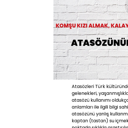
Atasözleri Türk kültüründe
gelenekleri, yaşanmışlıkla
atasözü kullanımı oldukç
anlamları ile ilgili bilgi s
atasözünü yanlış kullanma
kaptan (tastan) su içmek
noktada sıklıkla araştırılır