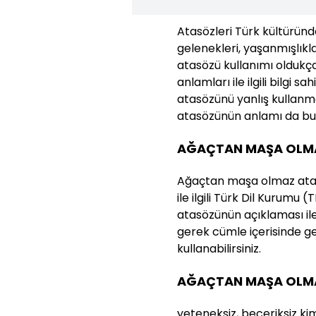
Atasözleri Türk kültüründe
gelenekleri, yaşanmışlıkla
atasözü kullanımı oldukç
anlamları ile ilgili bilgi s
atasözünü yanlış kullan
atasözünün anlamı da bu n
AĞAÇTAN MAŞA OLMA
Ağaçtan maşa olmaz atas
ile ilgili Türk Dil Kurumu 
atasözünün açıklaması ile 
gerek cümle içerisinde g
kullanabilirsiniz.
AĞAÇTAN MAŞA OLM
yeteneksiz, beceriksiz ki