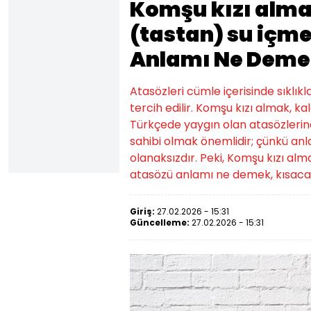
Komşu kızı alma
(tastan) su içm
Anlamı Ne Deme
Atasözleri cümle içerisinde sıklıkl
tercih edilir. Komşu kızı almak, k
Türkçede yaygın olan atasözlerinden
sahibi olmak önemlidir; çünkü an
olanaksızdır. Peki, Komşu kızı alm
atasözü anlamı ne demek, kısaca 
Giriş:
27.02.2026 - 15:31
Güncelleme:
27.02.2026 - 15:31