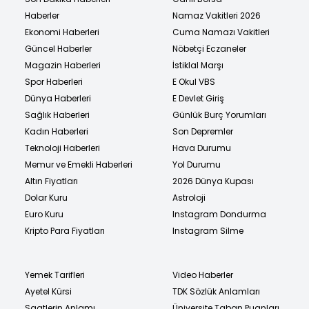
Haberler
Namaz Vakitleri 2026
Ekonomi Haberleri
Cuma Namazı Vakitleri
Güncel Haberler
Nöbetçi Eczaneler
Magazin Haberleri
İstiklal Marşı
Spor Haberleri
E Okul VBS
Dünya Haberleri
E Devlet Giriş
Sağlık Haberleri
Günlük Burç Yorumları
Kadın Haberleri
Son Depremler
Teknoloji Haberleri
Hava Durumu
Memur ve Emekli Haberleri
Yol Durumu
Altın Fiyatları
2026 Dünya Kupası
Dolar Kuru
Astroloji
Euro Kuru
Instagram Dondurma
Kripto Para Fiyatları
Instagram Silme
Yemek Tarifleri
Video Haberler
Ayetel Kürsi
TDK Sözlük Anlamları
Saatlerin Anlamı
Üniversite Taban Puanları