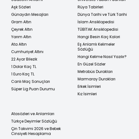
Aşk Sözleri
Rüya Tabirleri
Günaydın Mesajları
Dünya Tarihi ve Türk Tarihi
Gram Altın
İslam Ansiklopedisi
Çeyrek Altın
TÜBİTAK Ansiklopedisi
Yarım Altın
Hangi Besin Kaç Kalori
Ata Altın
Eş Anlamlı Kelimeler
Sözlüğü
Cumhuriyet Altını
Hangi Kelime Nasıl Yazılır?
22 Ayar Bilezik
En Güzel Sözler
1 Dolar Kaç TL
Metrobüs Durakları
1 Euro Kaç TL
Marmaray Durakları
Canlı Maç Sonuçları
Erkek İsimleri
Süper Lig Puan Durumu
Kız İsimleri
Atasözleri ve Anlamları
Türkçe Deyimler Sözlüğü
Çin Takvimi 2026 ve Bebek
Cinsiyeti Hesaplama