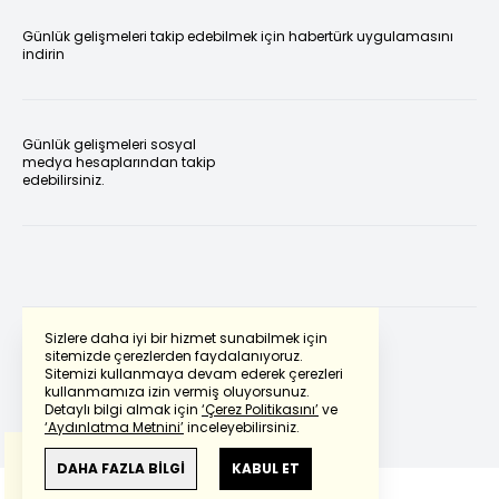
Günlük gelişmeleri takip edebilmek için habertürk uygulamasını
indirin
Günlük gelişmeleri sosyal
medya hesaplarından takip
edebilirsiniz.
Sizlere daha iyi bir hizmet sunabilmek için
sitemizde çerezlerden faydalanıyoruz.
Sitemizi kullanmaya devam ederek çerezleri
Powered by
Translate
kullanmamıza izin vermiş oluyorsunuz.
Detaylı bilgi almak için
‘Çerez Politikasını’
ve
‘Aydınlatma Metnini’
inceleyebilirsiniz.
Bu çeviride
Google Translete
kullanılmıştır.
Anlam ve çeviri hatalarından
haberturk.com
DAHA FAZLA BİLGİ
KABUL ET
sorumlu değildir.