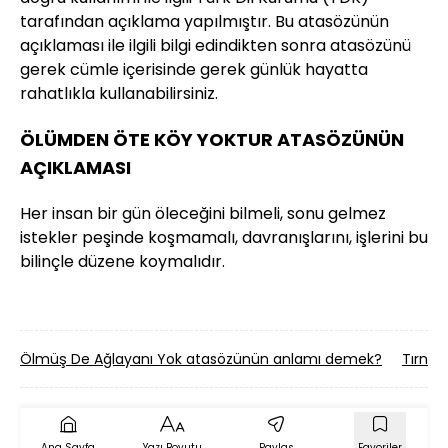
tarafından açıklama yapılmıştır. Bu atasözünün
açıklaması ile ilgili bilgi edindikten sonra atasözünü
gerek cümle içerisinde gerek günlük hayatta
rahatlıkla kullanabilirsiniz.
ÖLÜMDEN ÖTE KÖY YOKTUR ATASÖZÜNÜN
AÇIKLAMASI
Her insan bir gün öleceğini bilmeli, sonu gelmez
istekler peşinde koşmamalı, davranışlarını, işlerini bu
bilinçle düzene koymalıdır.
Ölmüş De Ağlayanı Yok atasözünün anlamı demek?
Tırnağ
Ana Sayfa
Yazı Boyutu
Paylaş
Favoriler