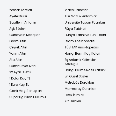
Yemek Tarifleri
Video Haberler
Ayetel Kürsi
TDK Sözlük Anlamları
Saatlerin Anlamı
Üniversite Taban Puanları
Aşk Sözleri
Rüya Tabirleri
Günaydın Mesajları
Dünya Tarihi ve Türk Tarihi
Gram Altın
İslam Ansiklopedisi
Çeyrek Altın
TÜBİTAK Ansiklopedisi
Yarım Altın
Hangi Besin Kaç Kalori
Ata Altın
Eş Anlamlı Kelimeler
Sözlüğü
Cumhuriyet Altını
Hangi Kelime Nasıl Yazılır?
22 Ayar Bilezik
En Güzel Sözler
1 Dolar Kaç TL
Metrobüs Durakları
1 Euro Kaç TL
Marmaray Durakları
Canlı Maç Sonuçları
Erkek İsimleri
Süper Lig Puan Durumu
Kız İsimleri