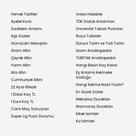
Yemek Tarifleri
Video Haberler
Ayetel Kürsi
TDK Sözlük Anlamları
Saatlerin Anlamı
Üniversite Taban Puanları
Aşk Sözleri
Rüya Tabirleri
Günaydın Mesajları
Dünya Tarihi ve Türk Tarihi
Gram Altın
İslam Ansiklopedisi
Çeyrek Altın
TÜBİTAK Ansiklopedisi
Yarım Altın
Hangi Besin Kaç Kalori
Ata Altın
Eş Anlamlı Kelimeler
Sözlüğü
Cumhuriyet Altını
Hangi Kelime Nasıl Yazılır?
22 Ayar Bilezik
En Güzel Sözler
1 Dolar Kaç TL
Metrobüs Durakları
1 Euro Kaç TL
Marmaray Durakları
Canlı Maç Sonuçları
Erkek İsimleri
Süper Lig Puan Durumu
Kız İsimleri