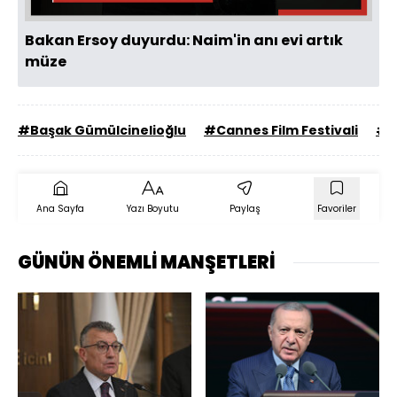
Bakan Ersoy duyurdu: Naim'in anı evi artık
müze
#Başak Gümülcinelioğlu
#Cannes Film Festivali
#kı
Ana Sayfa
Yazı Boyutu
Paylaş
Favoriler
GÜNÜN ÖNEMLİ MANŞETLERİ