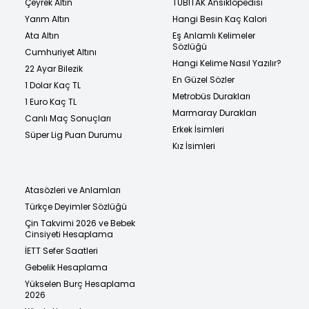
Çeyrek Altın
TÜBİTAK Ansiklopedisi
Yarım Altın
Hangi Besin Kaç Kalori
Ata Altın
Eş Anlamlı Kelimeler
Sözlüğü
Cumhuriyet Altını
Hangi Kelime Nasıl Yazılır?
22 Ayar Bilezik
En Güzel Sözler
1 Dolar Kaç TL
Metrobüs Durakları
1 Euro Kaç TL
Marmaray Durakları
Canlı Maç Sonuçları
Erkek İsimleri
Süper Lig Puan Durumu
Kız İsimleri
Atasözleri ve Anlamları
Türkçe Deyimler Sözlüğü
Çin Takvimi 2026 ve Bebek
Cinsiyeti Hesaplama
İETT Sefer Saatleri
Gebelik Hesaplama
Yükselen Burç Hesaplama
2026