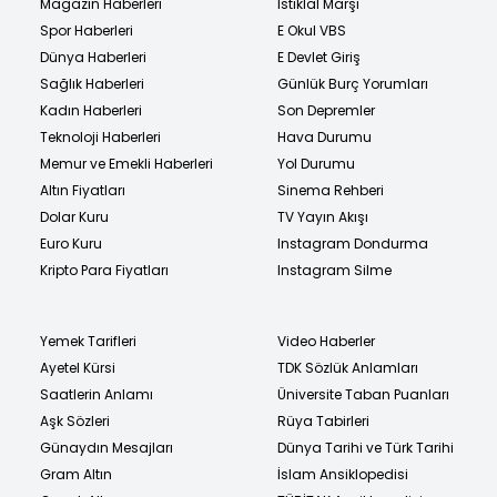
Magazin Haberleri
İstiklal Marşı
Spor Haberleri
E Okul VBS
Dünya Haberleri
E Devlet Giriş
Sağlık Haberleri
Günlük Burç Yorumları
Kadın Haberleri
Son Depremler
Teknoloji Haberleri
Hava Durumu
Memur ve Emekli Haberleri
Yol Durumu
Altın Fiyatları
Sinema Rehberi
Dolar Kuru
TV Yayın Akışı
Euro Kuru
Instagram Dondurma
Kripto Para Fiyatları
Instagram Silme
Yemek Tarifleri
Video Haberler
Ayetel Kürsi
TDK Sözlük Anlamları
Saatlerin Anlamı
Üniversite Taban Puanları
Aşk Sözleri
Rüya Tabirleri
Günaydın Mesajları
Dünya Tarihi ve Türk Tarihi
Gram Altın
İslam Ansiklopedisi