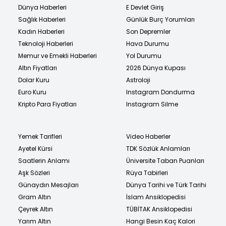
Dünya Haberleri
E Devlet Giriş
Sağlık Haberleri
Günlük Burç Yorumları
Kadın Haberleri
Son Depremler
Teknoloji Haberleri
Hava Durumu
Memur ve Emekli Haberleri
Yol Durumu
Altın Fiyatları
2026 Dünya Kupası
Dolar Kuru
Astroloji
Euro Kuru
Instagram Dondurma
Kripto Para Fiyatları
Instagram Silme
Yemek Tarifleri
Video Haberler
Ayetel Kürsi
TDK Sözlük Anlamları
Saatlerin Anlamı
Üniversite Taban Puanları
Aşk Sözleri
Rüya Tabirleri
Günaydın Mesajları
Dünya Tarihi ve Türk Tarihi
Gram Altın
İslam Ansiklopedisi
Çeyrek Altın
TÜBİTAK Ansiklopedisi
Yarım Altın
Hangi Besin Kaç Kalori