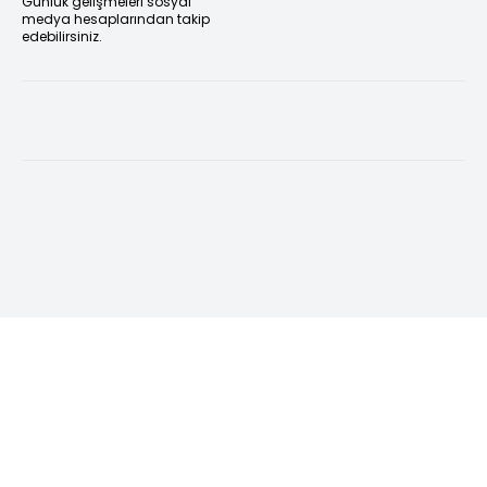
Günlük gelişmeleri sosyal
medya hesaplarından takip
edebilirsiniz.