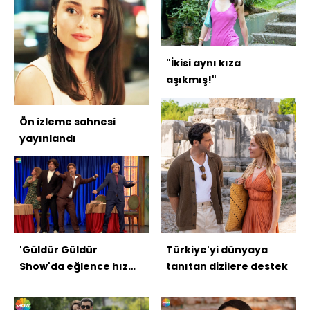
"İkisi aynı kıza
aşıkmış!"
Ön izleme sahnesi
yayınlandı
'Güldür Güldür
Türkiye'yi dünyaya
Show'da eğlence hız
tanıtan dizilere destek
kesmiyor