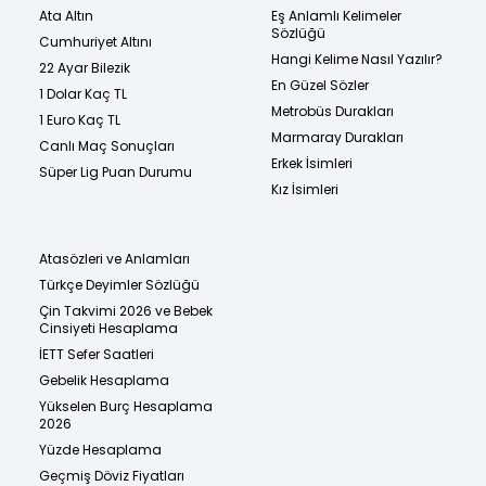
Ata Altın
Eş Anlamlı Kelimeler
Sözlüğü
Cumhuriyet Altını
Hangi Kelime Nasıl Yazılır?
22 Ayar Bilezik
En Güzel Sözler
1 Dolar Kaç TL
Metrobüs Durakları
1 Euro Kaç TL
Marmaray Durakları
Canlı Maç Sonuçları
Erkek İsimleri
Süper Lig Puan Durumu
Kız İsimleri
Atasözleri ve Anlamları
Türkçe Deyimler Sözlüğü
Çin Takvimi 2026 ve Bebek
Cinsiyeti Hesaplama
İETT Sefer Saatleri
Gebelik Hesaplama
Yükselen Burç Hesaplama
2026
Yüzde Hesaplama
Geçmiş Döviz Fiyatları