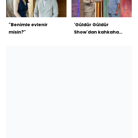
"Benimle evlenir
'Güldür Güldür
misin?"
Show'dan kahkaha
dolu sezon finali