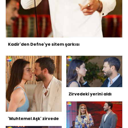
Kadir'den Defne'ye sitem şarkısı
Zirvedeki yerini aldı
'Muhtemel Aşk' zirvede