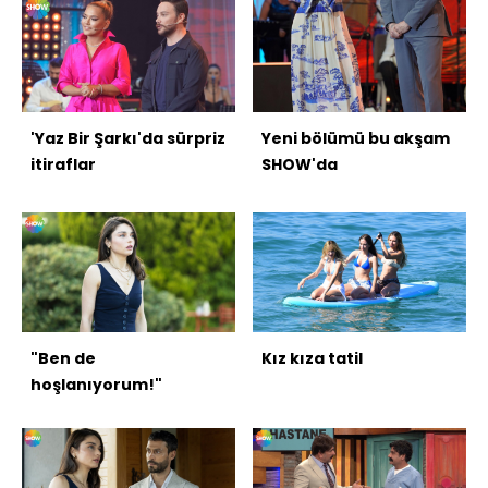
'Yaz Bir Şarkı'da sürpriz
Yeni bölümü bu akşam
itiraflar
SHOW'da
"Ben de
Kız kıza tatil
hoşlanıyorum!"