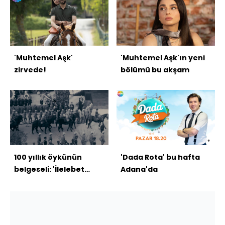
'Muhtemel Aşk'
'Muhtemel Aşk'ın yeni
zirvede!
bölümü bu akşam
100 yıllık öykünün
'Dada Rota' bu hafta
belgeseli: 'İlelebet
Adana'da
Gazi'