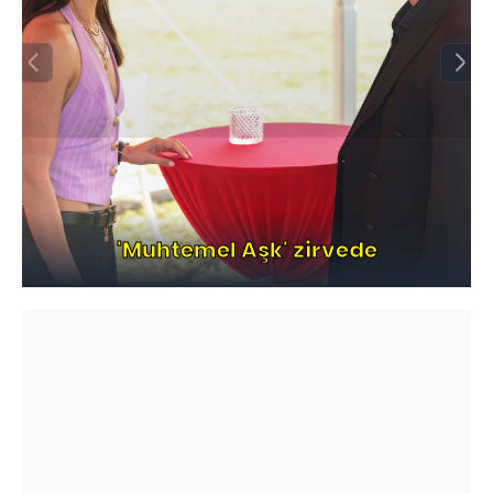
'Muhtemel Aşk' zirvede