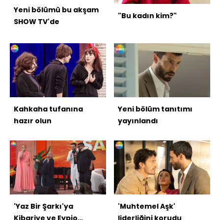
Yeni bölümü bu akşam
"Bu kadın kim?"
SHOW TV'de
Kahkaha tufanına
Yeni bölüm tanıtımı
hazır olun
yayınlandı
'Yaz Bir Şarkı'ya
'Muhtemel Aşk'
Kibariye ve Eypio
liderliğini korudu