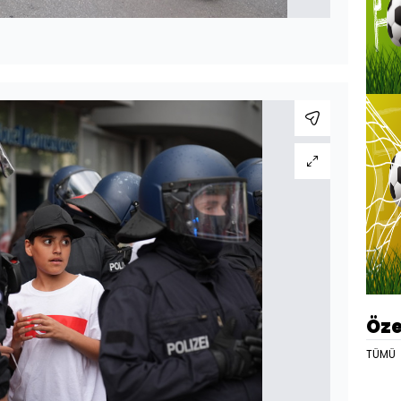
Öze
TÜMÜ