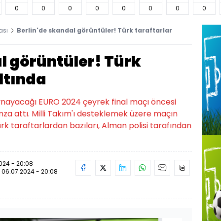
0
0
0
0
0
0
0
0
ası
Berlin'de skandal görüntüler! Türk taraftarlar
l görüntüler! Türk
ltında
 oynayacağı EURO 2024 çeyrek final maçı öncesi
mza attı. Milli Takım'ı desteklemek üzere maçın
k taraftarlardan bazıları, Alman polisi tarafından
024 - 20:08
:
06.07.2024 - 20:08