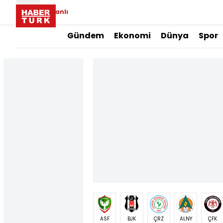
Canlı
Gündem
Ekonomi
Dünya
Spor
ASF
BJK
ÇRZ
ALNY
ÇFK