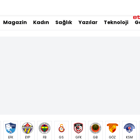
Magazin
Kadın
Sağlık
Yazılar
Teknoloji
G
EFK
EYP
FB
GS
GFK
GB
GÖZ
KSM