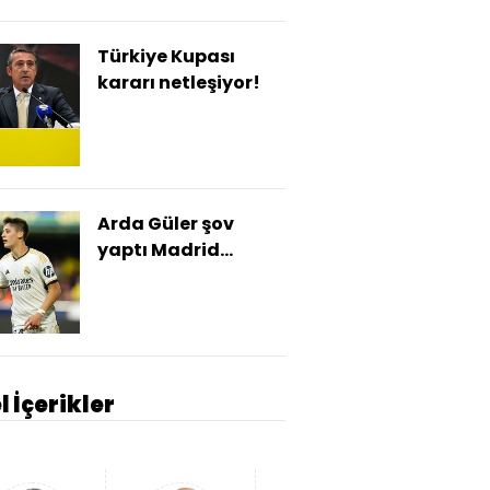
Türkiye Kupası
kararı netleşiyor!
Arda Güler şov
yaptı Madrid
turladı!
l İçerikler