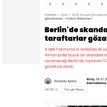
0
0
0
0
0
Haberler
Spor
2024 Avrupa Şampiyon
gözaltında - Futbol Haberleri
Berlin'de skanda
taraftarlar göza
A Milli Takımımız'ın Hollanda ile
Alman polisi büyük bir skandala i
oynanacağı Berlin'de toplanan Tür
gözaltına alındı.
Giriş:
06.07.2
Anadolu Ajansı
Güncelleme
ABONE OL