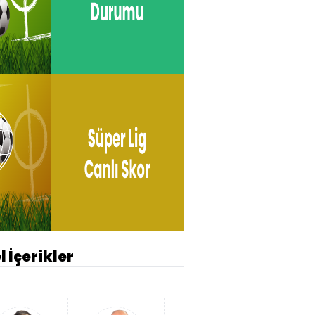
l İçerikler