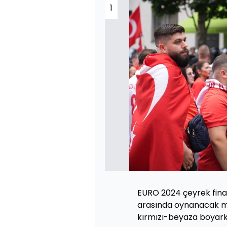
1
EURO 2024 çeyrek final
arasında oynanacak maç 
kırmızı-beyaza boyarke