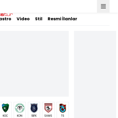
astro
Video
Stil
Resmi İlanlar
KOC
KON
İBFK
SAMS
TS