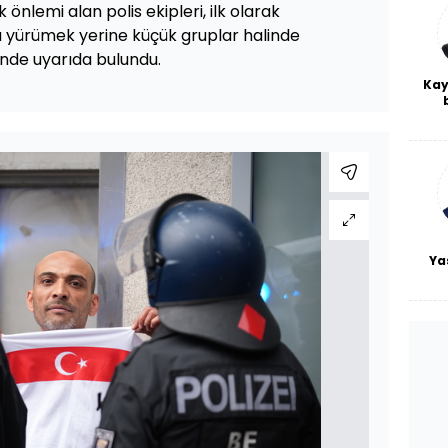
önlemi alan polis ekipleri, ilk olarak
u yürümek yerine küçük gruplar halinde
nde uyarıda bulundu.
Kay
De
haf
a
bl
Ya