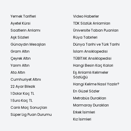
Yemek Tarifleri
Video Haberler
Ayetel Kürsi
TDK Sözlük Anlamları
Saatlerin Anlamı
Üniversite Taban Puanları
Aşk Sözleri
Rüya Tabirleri
Günaydın Mesajları
Dünya Tarihi ve Türk Tarihi
Gram Altın
İslam Ansiklopedisi
Çeyrek Altın
TÜBİTAK Ansiklopedisi
Yarım Altın
Hangi Besin Kaç Kalori
Ata Altın
Eş Anlamlı Kelimeler
Sözlüğü
Cumhuriyet Altını
Hangi Kelime Nasıl Yazılır?
22 Ayar Bilezik
En Güzel Sözler
1 Dolar Kaç TL
Metrobüs Durakları
1 Euro Kaç TL
Marmaray Durakları
Canlı Maç Sonuçları
Erkek İsimleri
Süper Lig Puan Durumu
Kız İsimleri