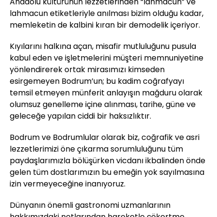
Anadolu kültürünün lezzetlerinden “lahmacun” ve
lahmacun etiketleriyle anılması bizim olduğu kadar,
memleketin de kalbini kıran bir demodelik içeriyor.
Kıyılarını halkına açan, misafir mutluluğunu pusula
kabul eden ve işletmelerini müşteri memnuniyetine
yönlendirerek ortak mirasımızı kimseden
esirgemeyen Bodrum’un; bu kadim coğrafyayı
temsil etmeyen münferit anlayışın mağduru olarak
olumsuz genelleme içine alınması, tarihe, güne ve
geleceğe yapılan ciddi bir haksızlıktır.
Bodrum ve Bodrumlular olarak biz, coğrafik ve asri
lezzetlerimizi öne çıkarma sorumluluğunu tüm
paydaşlarımızla bölüşürken vicdanı ikbalinden önde
gelen tüm dostlarımızın bu emeğin yok sayılmasına
izin vermeyeceğine inanıyoruz.
Dünyanın önemli gastronomi uzmanlarının
hakkımızdaki notlarından hareketle çökertme