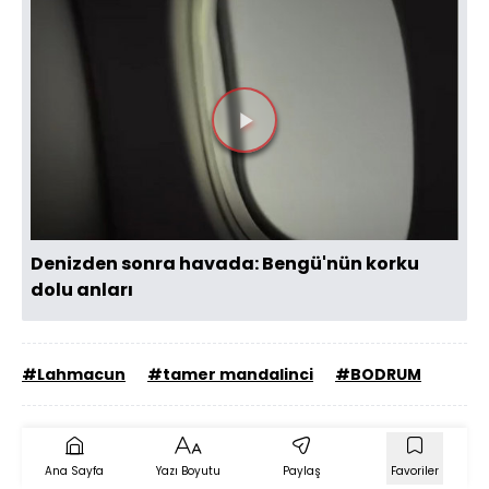
Videoyu
Oynat
Denizden sonra havada: Bengü'nün korku
dolu anları
#Lahmacun
#tamer mandalinci
#BODRUM
Ana Sayfa
Yazı Boyutu
Paylaş
Favoriler