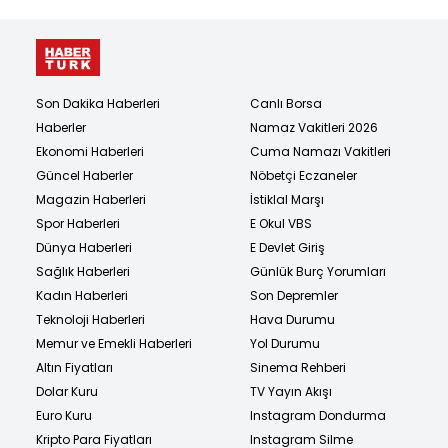
Son Dakika Haberleri
Canlı Borsa
Haberler
Namaz Vakitleri 2026
Ekonomi Haberleri
Cuma Namazı Vakitleri
Güncel Haberler
Nöbetçi Eczaneler
Magazin Haberleri
İstiklal Marşı
Spor Haberleri
E Okul VBS
Dünya Haberleri
E Devlet Giriş
Sağlık Haberleri
Günlük Burç Yorumları
Kadın Haberleri
Son Depremler
Teknoloji Haberleri
Hava Durumu
Memur ve Emekli Haberleri
Yol Durumu
Altın Fiyatları
Sinema Rehberi
Dolar Kuru
TV Yayın Akışı
Euro Kuru
Instagram Dondurma
Kripto Para Fiyatları
Instagram Silme