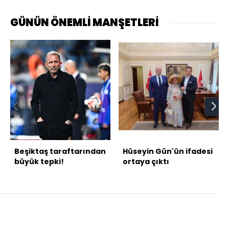
GÜNÜN ÖNEMLİ MANŞETLERİ
Beşiktaş taraftarından
Hüseyin Gün'ün ifadesi
büyük tepki!
ortaya çıktı