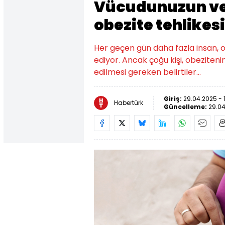
Vücudunuzun verd
obezite tehlikes
Her geçen gün daha fazla insan, o
ediyor. Ancak çoğu kişi, obezitenin
edilmesi gereken belirtiler...
Giriş:
29.04.2025 - 1
Habertürk
Güncelleme:
29.04