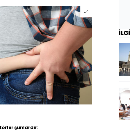
İLG
örler şunlardır: