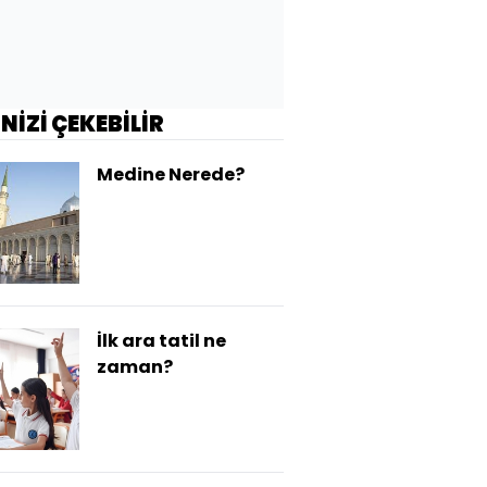
İNİZİ ÇEKEBİLİR
Medine Nerede?
İlk ara tatil ne
zaman?