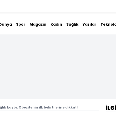
Dünya
Spor
Magazin
Kadın
Sağlık
Yazılar
Teknolo
İLG
ağlık kaybı: Obezitenin ilk belirtilerine dikkat!