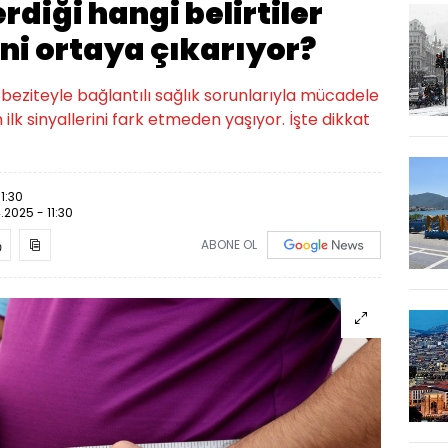
iği hangi belirtiler
ini ortaya çıkarıyor?
beziteyle bağlantılı sağlık sorunlarıyla mücadele
 ilk sinyallerini fark etmeden yaşıyor. İşte dikkat
1:30
.2025 - 11:30
ABONE OL