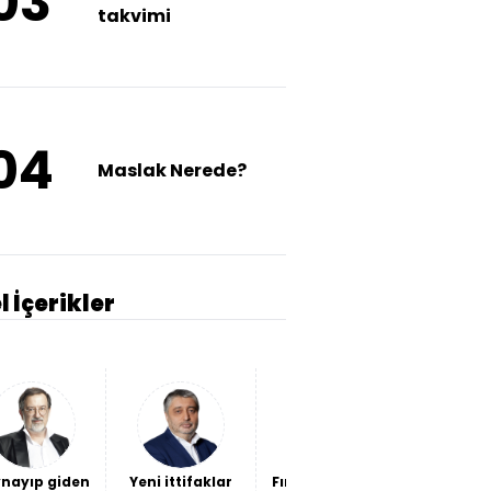
03
takvimi
04
Maslak Nerede?
l İçerikler
nayıp giden
Yeni ittifaklar
Fındığın sorunu
Kendi ba