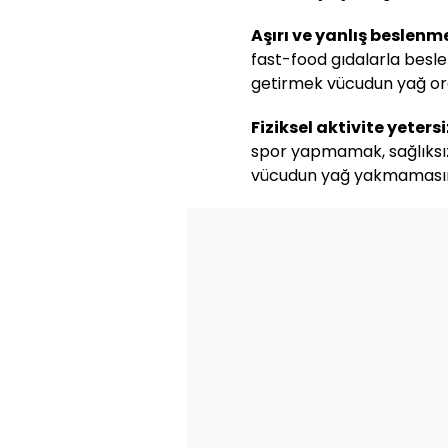
Aşırı ve yanlış beslenme
fast-food gıdalarla besl
getirmek vücudun yağ ora
Fiziksel aktivite yetersi
spor yapmamak, sağlıks
vücudun yağ yakmamasın