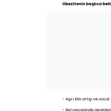
Obezitenin başlıca belir
- Aşırı kilo artışı ve vüc
- Bel çevresinde genişle