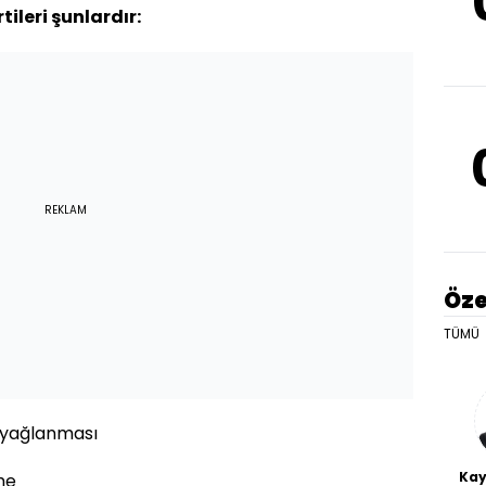
tileri şunlardır:
REKLAM
Öze
TÜMÜ
ut yağlanması
Kay
me