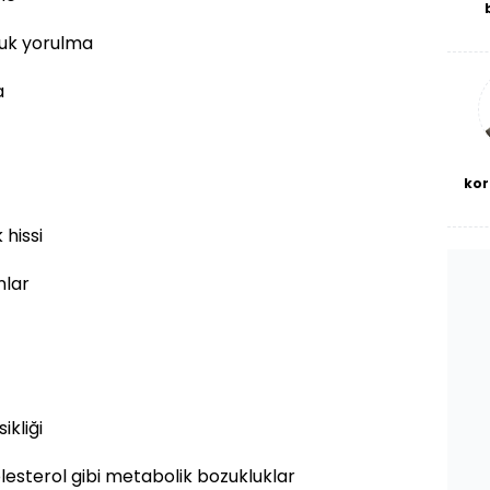
De
buk yorulma
haf
a
bl
a
kor
 hissi
nlar
kliği
olesterol gibi metabolik bozukluklar