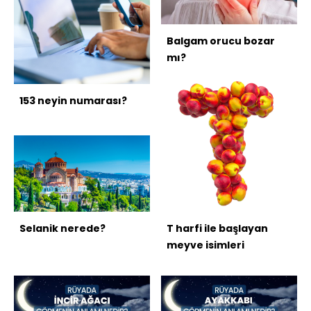
Balgam orucu bozar
mı?
153 neyin numarası?
Selanik nerede?
T harfi ile başlayan
meyve isimleri