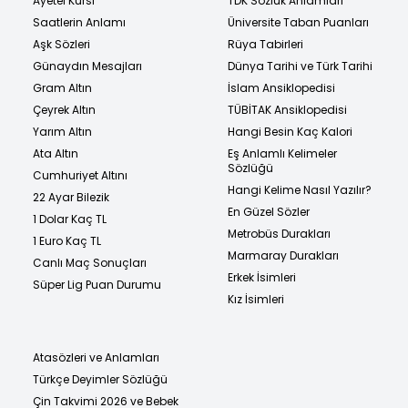
Ayetel Kürsi
TDK Sözlük Anlamları
Saatlerin Anlamı
Üniversite Taban Puanları
Aşk Sözleri
Rüya Tabirleri
Günaydın Mesajları
Dünya Tarihi ve Türk Tarihi
Gram Altın
İslam Ansiklopedisi
Çeyrek Altın
TÜBİTAK Ansiklopedisi
Yarım Altın
Hangi Besin Kaç Kalori
Ata Altın
Eş Anlamlı Kelimeler
Sözlüğü
Cumhuriyet Altını
Hangi Kelime Nasıl Yazılır?
22 Ayar Bilezik
En Güzel Sözler
1 Dolar Kaç TL
Metrobüs Durakları
1 Euro Kaç TL
Marmaray Durakları
Canlı Maç Sonuçları
Erkek İsimleri
Süper Lig Puan Durumu
Kız İsimleri
Atasözleri ve Anlamları
Türkçe Deyimler Sözlüğü
Çin Takvimi 2026 ve Bebek