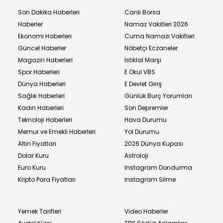
Son Dakika Haberleri
Canlı Borsa
Haberler
Namaz Vakitleri 2026
Ekonomi Haberleri
Cuma Namazı Vakitleri
Güncel Haberler
Nöbetçi Eczaneler
Magazin Haberleri
İstiklal Marşı
Spor Haberleri
E Okul VBS
Dünya Haberleri
E Devlet Giriş
Sağlık Haberleri
Günlük Burç Yorumları
Kadın Haberleri
Son Depremler
Teknoloji Haberleri
Hava Durumu
Memur ve Emekli Haberleri
Yol Durumu
Altın Fiyatları
2026 Dünya Kupası
Dolar Kuru
Astroloji
Euro Kuru
Instagram Dondurma
Kripto Para Fiyatları
Instagram Silme
Yemek Tarifleri
Video Haberler