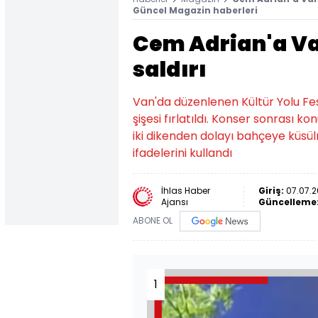
Güncel Magazin haberleri
Cem Adrian'a Va
saldırı
Van'da düzenlenen Kültür Yolu Fe
şişesi fırlatıldı. Konser sonrası ko
iki dikenden dolayı bahçeye küsülm
ifadelerini kullandı
İhlas Haber
Giriş:
07.07.2
Ajansı
Güncelleme
ABONE OL
1