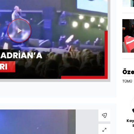
Videoyu
Oynat
Öze
TÜMÜ
Kay
De