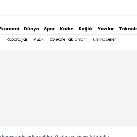
Ekonomi
Dünya
Spor
Kadın
Sağlık
Yazılar
Teknolo
Röportajlar
Müzik
Objektife Takılanlar
Tüm Haberler
onserinde çirkin saldırı! Yüzüne su şişesi fırlatıldı -