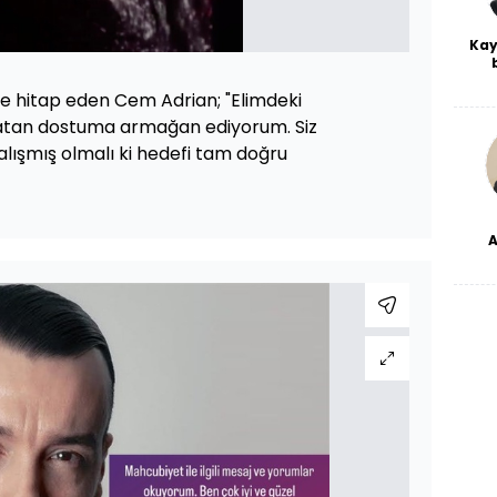
Kay
De
iye hitap eden Cem Adrian; "Elimdeki
haf
a
e atan dostuma armağan ediyorum. Siz
bl
 çalışmış olmalı ki hedefi tam doğru
dü