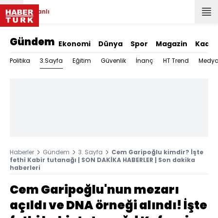
Canlı
Gündem
Ekonomi
Dünya
Spor
Magazin
Kadın
3.Sayfa
Politika
Eğitim
Güvenlik
İnanç
HT Trend
Medy
Haberler
Gündem
3. Sayfa
Cem Garipoğlu kimdir? İşte
fethi Kabir tutanağı | SON DAKİKA HABERLER | Son dakika
haberleri
Cem Garipoğlu'nun mezarı
açıldı ve DNA örneği alındı! İşte