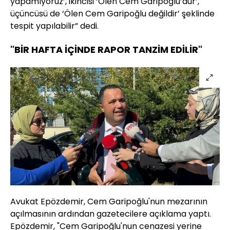
yapamıyoruz’, ikincisi ‘Ölen Cem Garipoğlu’dur’,
üçüncüsü de ‘Ölen Cem Garipoğlu değildir’ şeklinde
tespit yapılabilir” dedi.
"BİR HAFTA İÇİNDE RAPOR TANZİM EDİLİR"
Avukat Epözdemir, Cem Garipoğlu'nun mezarının
açılmasının ardından gazetecilere açıklama yaptı.
Epözdemir, "Cem Garipoğlu'nun cenazesi yerine