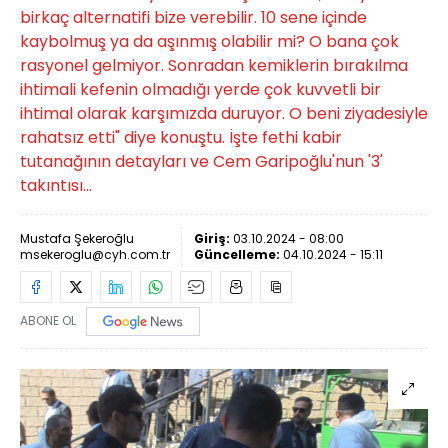
birkaç alternatifi bize verebilir. 10 sene içinde
kaybolmuş ya da aşınmış olabilir mi? O bana çok
rasyonel gelmiyor. Sonradan kemiklerin bırakılma
ihtimali kefenin olmadığı yerde çok kuvvetli bir
ihtimal olarak karşımızda duruyor. O beni ziyadesiyle
rahatsız etti" diye konuştu. İşte fethi kabir
tutanağının detayları ve Cem Garipoğlu'nun '3'
takıntısı...
Mustafa Şekeroğlu
Giriş:
03.10.2024 - 08:00
msekeroglu@cyh.com.tr
Güncelleme:
04.10.2024 - 15:11
ABONE OL