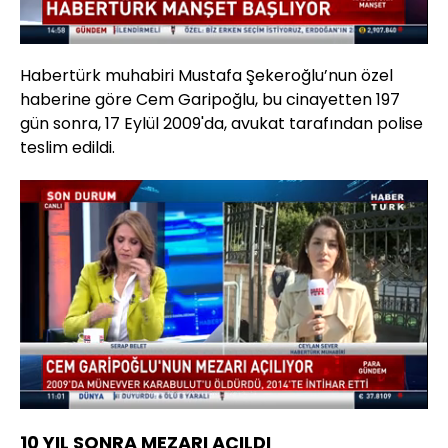
4.85%
Sesi
Oynatma
Aç
Hızı
Habertürk muhabiri Mustafa Şekeroğlu’nun özel
haberine göre Cem Garipoğlu, bu cinayetten 197
gün sonra, 17 Eylül 2009'da, avukat tarafından polise
teslim edildi.
Yüklendi
:
12.35%
Sesi
Oynatma
Aç
Hızı
10 YIL SONRA MEZARI AÇILDI