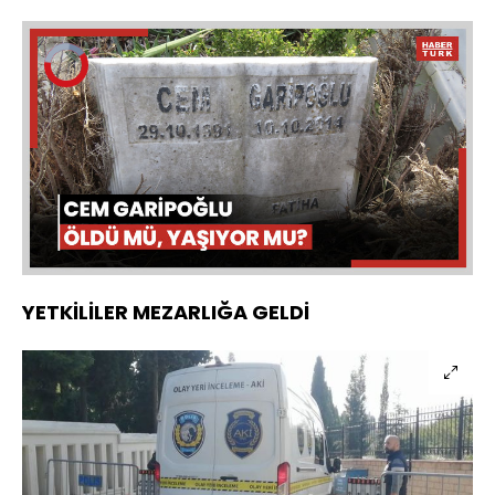
Video
Oynatıcısı
yükleniyor.
Yüklendi
:
0%
Sesi
Oynatma
Aç
Hızı
YETKİLİLER MEZARLIĞA GELDİ