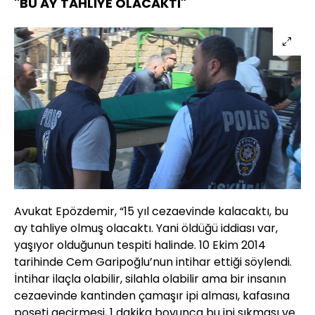
"BU AY TAHLİYE OLACAKTI"
Avukat Epözdemir, “15 yıl cezaevinde kalacaktı, bu
ay tahliye olmuş olacaktı. Yani öldüğü iddiası var,
yaşıyor olduğunun tespiti halinde. 10 Ekim 2014
tarihinde Cem Garipoğlu’nun intihar ettiği söylendi.
İntihar ilaçla olabilir, silahla olabilir ama bir insanın
cezaevinde kantinden çamaşır ipi alması, kafasına
poşeti geçirmesi, 1 dakika boyunca bu ipi sıkması ve