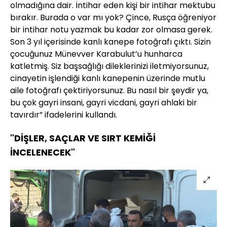
olmadığına dair. İntihar eden kişi bir intihar mektubu
bırakır. Burada o var mı yok? Çince, Rusça öğreniyor
bir intihar notu yazmak bu kadar zor olmasa gerek.
Son 3 yıl içerisinde kanlı kanepe fotoğrafı çıktı. Sizin
çocuğunuz Münevver Karabulut’u hunharca
katletmiş. Siz başsağlığı dileklerinizi iletmiyorsunuz,
cinayetin işlendiği kanlı kanepenin üzerinde mutlu
aile fotoğrafı çektiriyorsunuz. Bu nasıl bir şeydir ya,
bu çok gayri insani, gayri vicdani, gayri ahlaki bir
tavırdır” ifadelerini kullandı.
"DİŞLER, SAÇLAR VE SIRT KEMİĞİ
İNCELENECEK"