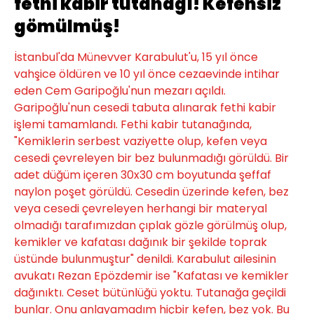
fethi kabir tutanağı! Kefensiz
gömülmüş!
İstanbul'da Münevver Karabulut'u, 15 yıl önce
vahşice öldüren ve 10 yıl önce cezaevinde intihar
eden Cem Garipoğlu'nun mezarı açıldı.
Garipoğlu'nun cesedi tabuta alınarak fethi kabir
işlemi tamamlandı. Fethi kabir tutanağında,
"Kemiklerin serbest vaziyette olup, kefen veya
cesedi çevreleyen bir bez bulunmadığı görüldü. Bir
adet düğüm içeren 30x30 cm boyutunda şeffaf
naylon poşet görüldü. Cesedin üzerinde kefen, bez
veya cesedi çevreleyen herhangi bir materyal
olmadığı tarafımızdan çıplak gözle görülmüş olup,
kemikler ve kafatası dağınık bir şekilde toprak
üstünde bulunmuştur" denildi. Karabulut ailesinin
avukatı Rezan Epözdemir ise "Kafatası ve kemikler
dağınıktı. Ceset bütünlüğü yoktu. Tutanağa geçildi
bunlar. Onu anlayamadım hiçbir kefen, bez yok. Bu