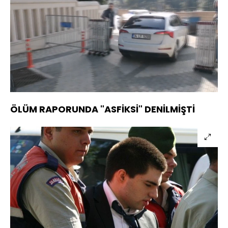
Yüklendi
:
63.53%
Sesi
Oynatma
720
Aç
Hızı
ÖLÜM RAPORUNDA "ASFİKSİ" DENİLMİŞTİ