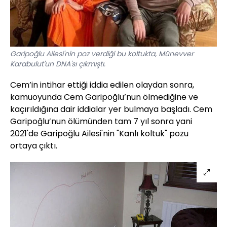
Garipoğlu Ailesi'nin poz verdiği bu koltukta, Münevver
Karabulut'un DNA'sı çıkmıştı.
Cem’in intihar ettiği iddia edilen olaydan sonra,
kamuoyunda Cem Garipoğlu’nun ölmediğine ve
kaçırıldığına dair iddialar yer bulmaya başladı. Cem
Garipoğlu’nun ölümünden tam 7 yıl sonra yani
2021'de Garipoğlu Ailesi'nin "Kanlı koltuk" pozu
ortaya çıktı.