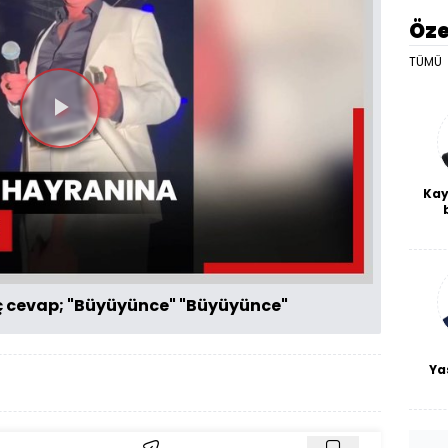
Öze
TÜMÜ
Videoyu
Oynat
Kay
De
haf
a
bl
 cevap; "Büyüyünce" "Büyüyünce"
Ya