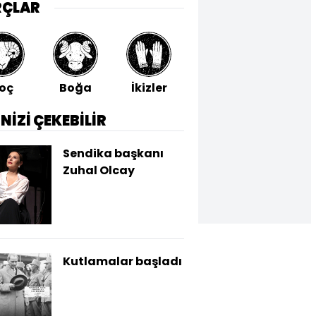
RÇLAR
oç
Boğa
İkizler
Yengeç
Aslan
İNİZİ ÇEKEBİLİR
Sendika başkanı
Zuhal Olcay
Kutlamalar başladı