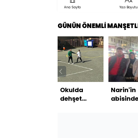
Ana Sayfa
Yazı Boyutu
GÜNÜN ÖNEMLİ MANŞETL
Okulda
Narin'in
dehşet
abisind
saçan
dikkat ç
öğrenci
paylaşı
gözlem
altına alındı!