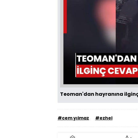
Teoman'dan hayranına ilginç
#cem yılmaz
#ezhel