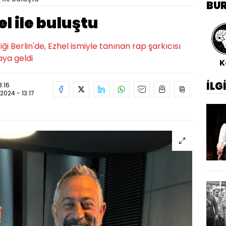
BU
l ile buluştu
iği Berlin'de, Ezhel ismiyle tanınan rap şarkıcısı
aya geldi
K
İLG
3:16
.2024 - 13:17