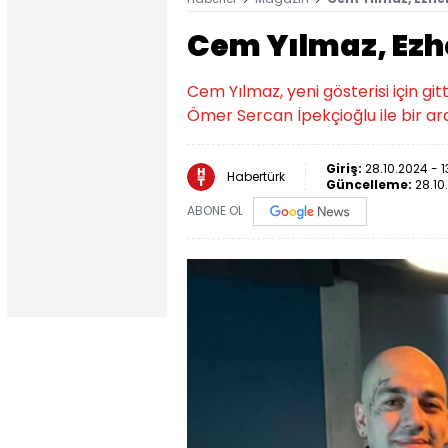
Cem Yılmaz, Ezhe
Cem Yılmaz, yeni gösterisi için gitt
Ömer Sercan İpekçioğlu ile bir ar
Giriş:
28.10.2024 - 1
Habertürk
Güncelleme:
28.10
ABONE OL