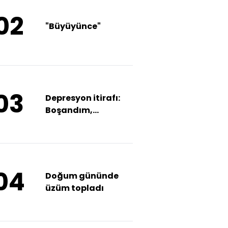
02
"Büyüyünce"
03
Depresyon itirafı:
Boşandım,
dolandırıldım
04
Doğum gününde
üzüm topladı