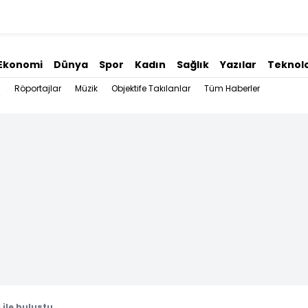
Ekonomi
Dünya
Spor
Kadın
Sağlık
Yazılar
Teknolo
Röportajlar
Müzik
Objektife Takılanlar
Tüm Haberler
 ile buluştu