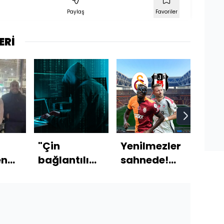
Paylaş
Favoriler
ERİ
"Çin
Yenilmezler
118
en
bağlantılı
sahnede!
ikti
eken
hackerlar
Derbinin
orta
mlar!
ABD'li
11'leri
ücre
siyasileri
dinliyor"