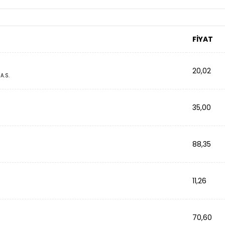
FİYAT
20,02
A.S.
35,00
88,35
11,26
70,60