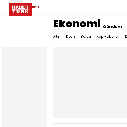
Canlı
Ekonomi
Gündem
Borsa
Altın
Döviz
Kap Haberleri
K