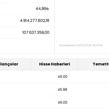
44,96
₺
4.914.277.802,18
107.637.359,00
Güncelleme 22/02/2026 05:31:04
ilançolar
Hisse Haberleri
Temett
46.00
45.98
46.00