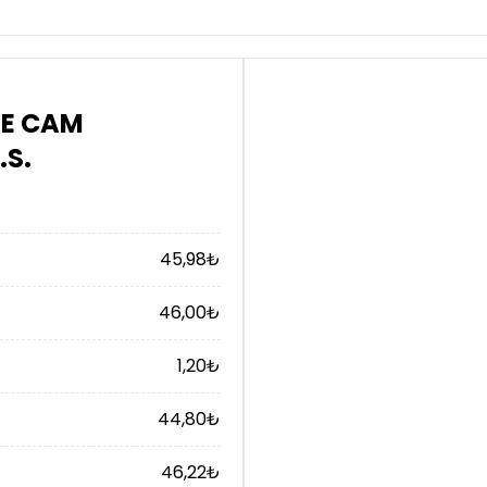
VE CAM
.S.
45,98
₺
46,00
₺
1,20
₺
44,80
₺
46,22
₺