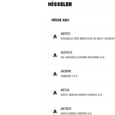
HİSSELER
HİSSE ADI
AEFES
A
ANADOLU EFES BIRACILIK VE MALT SANAYII 
AGHOL
A
AG ANADOLU GRUBU HOLDING A.S.
AKBNK
A
AKBANK T.A.S.
AKSA
A
AKSA AKRILIK KIMYA SANAYII A.S.
AKSEN
A
AKSA ENERJI URETIM A.S.