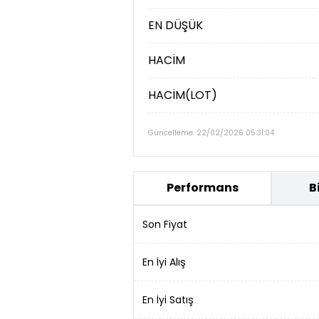
EN DÜŞÜK
HACİM
HACİM(LOT)
Güncelleme: 22/02/2026 05:31:04
Performans
B
Son Fiyat
En İyi Alış
En İyi Satış