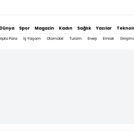
Dünya
Spor
Magazin
Kadın
Sağlık
Yazılar
Teknolo
ripto Para
İş Yaşam
Otomobil
Turizm
Enerji
Emlak
Girişimc