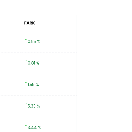
FARK
0.55 %
0.81 %
1.55 %
5.33 %
3.44 %