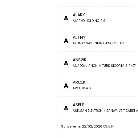
ALARK
A
ALARKO HOLDING A.S.
ALTNY
A
ALTINAY SAVUNMA TEKNOLOJILER
ANSGR
A
ANADOLU ANONIM TURK SIGORTA SIRKETI
ARCLK
A
ARCELIK A.S.
ASELS
A
ASELSAN ELEKTRONIK SANAYI VE TICARET A
Güncelleme: 22/02/2026 03:17:14