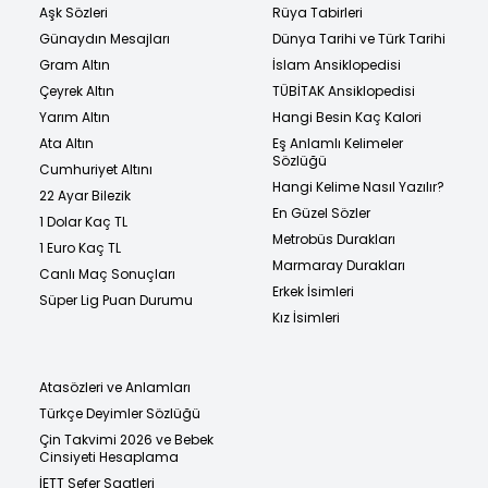
Aşk Sözleri
Rüya Tabirleri
Günaydın Mesajları
Dünya Tarihi ve Türk Tarihi
Gram Altın
İslam Ansiklopedisi
Çeyrek Altın
TÜBİTAK Ansiklopedisi
Yarım Altın
Hangi Besin Kaç Kalori
Ata Altın
Eş Anlamlı Kelimeler
Sözlüğü
Cumhuriyet Altını
Hangi Kelime Nasıl Yazılır?
22 Ayar Bilezik
En Güzel Sözler
1 Dolar Kaç TL
Metrobüs Durakları
1 Euro Kaç TL
Marmaray Durakları
Canlı Maç Sonuçları
Erkek İsimleri
Süper Lig Puan Durumu
Kız İsimleri
Atasözleri ve Anlamları
Türkçe Deyimler Sözlüğü
Çin Takvimi 2026 ve Bebek
Cinsiyeti Hesaplama
İETT Sefer Saatleri