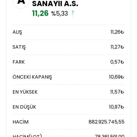
SANAYII A.S.
11,26
%5,33
ALIŞ
11,26
₺
SATIŞ
11,27
₺
FARK
0,57
₺
ÖNCEKİ KAPANIŞ
10,69
₺
EN YÜKSEK
11,57
₺
EN DÜŞÜK
10,97
₺
HACİM
882.925.745,55
HACİM(LOT)
78.361.591,00