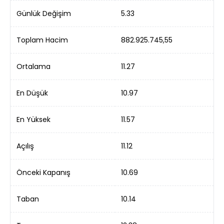
Günlük Değişim
5.33
Toplam Hacim
882.925.745,55
Ortalama
11.27
En Düşük
10.97
En Yüksek
11.57
Açılış
11.12
Önceki Kapanış
10.69
Taban
10.14