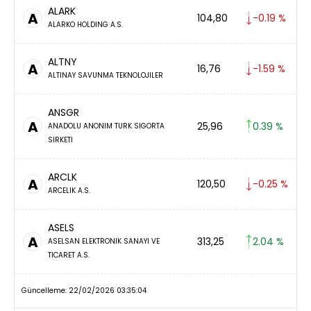
ALARK
A
104,80
-0.19 %
ALARKO HOLDING A.S.
ALTNY
A
16,76
-1.59 %
ALTINAY SAVUNMA TEKNOLOJILER
ANSGR
A
25,96
0.39 %
ANADOLU ANONIM TURK SIGORTA
SIRKETI
ARCLK
A
120,50
-0.25 %
ARCELIK A.S.
ASELS
A
313,25
2.04 %
ASELSAN ELEKTRONIK SANAYI VE
TICARET A.S.
Güncelleme: 22/02/2026 03:35:04