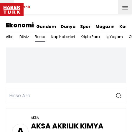
Canlı
Ekonomi
Gündem
Dünya
Spor
Magazin
Kadı
Borsa
Altın
Döviz
Kap Haberleri
Kripto Para
İş Yaşam
O
AKSA
AKSA AKRILIK KIMYA
A