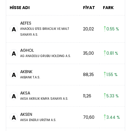
HİSSE ADI
FİYAT
FARK
AEFES
A
20,02
0.55 %
ANADOLU EFES BIRACILIK VE MALT
SANAYII A.S.
AGHOL
A
35,00
0.81 %
AG ANADOLU GRUBU HOLDING A.S.
AKBNK
A
88,35
1.55 %
AKBANK T.A.S.
AKSA
A
11,26
5.33 %
AKSA AKRILIK KIMYA SANAYII A.S.
AKSEN
A
70,60
3.44 %
AKSA ENERJI URETIM A.S.