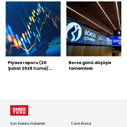
Piyasa raporu (20
Borsa günü düşüşle
Şubat 2026 Cuma):
tamamladı
Borsa, dolar, altın ve
kripto paralarda son
durum
Son Dakika Haberleri
Canlı Borsa