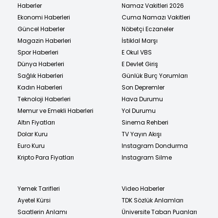
Haberler
Namaz Vakitleri 2026
Ekonomi Haberleri
Cuma Namazı Vakitleri
Güncel Haberler
Nöbetçi Eczaneler
Magazin Haberleri
İstiklal Marşı
Spor Haberleri
E Okul VBS
Dünya Haberleri
E Devlet Giriş
Sağlık Haberleri
Günlük Burç Yorumları
Kadın Haberleri
Son Depremler
Teknoloji Haberleri
Hava Durumu
Memur ve Emekli Haberleri
Yol Durumu
Altın Fiyatları
Sinema Rehberi
Dolar Kuru
TV Yayın Akışı
Euro Kuru
Instagram Dondurma
Kripto Para Fiyatları
Instagram Silme
Yemek Tarifleri
Video Haberler
Ayetel Kürsi
TDK Sözlük Anlamları
Saatlerin Anlamı
Üniversite Taban Puanları