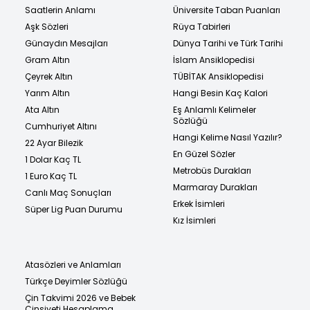
Saatlerin Anlamı
Üniversite Taban Puanları
Aşk Sözleri
Rüya Tabirleri
Günaydın Mesajları
Dünya Tarihi ve Türk Tarihi
Gram Altın
İslam Ansiklopedisi
Çeyrek Altın
TÜBİTAK Ansiklopedisi
Yarım Altın
Hangi Besin Kaç Kalori
Ata Altın
Eş Anlamlı Kelimeler
Sözlüğü
Cumhuriyet Altını
Hangi Kelime Nasıl Yazılır?
22 Ayar Bilezik
En Güzel Sözler
1 Dolar Kaç TL
Metrobüs Durakları
1 Euro Kaç TL
Marmaray Durakları
Canlı Maç Sonuçları
Erkek İsimleri
Süper Lig Puan Durumu
Kız İsimleri
Atasözleri ve Anlamları
Türkçe Deyimler Sözlüğü
Çin Takvimi 2026 ve Bebek
Cinsiyeti Hesaplama