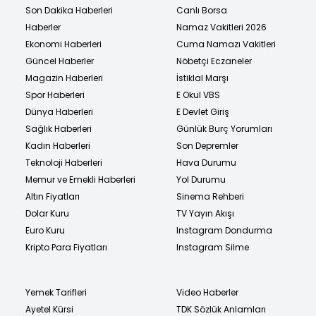
Son Dakika Haberleri
Canlı Borsa
Haberler
Namaz Vakitleri 2026
Ekonomi Haberleri
Cuma Namazı Vakitleri
Güncel Haberler
Nöbetçi Eczaneler
Magazin Haberleri
İstiklal Marşı
Spor Haberleri
E Okul VBS
Dünya Haberleri
E Devlet Giriş
Sağlık Haberleri
Günlük Burç Yorumları
Kadın Haberleri
Son Depremler
Teknoloji Haberleri
Hava Durumu
Memur ve Emekli Haberleri
Yol Durumu
Altın Fiyatları
Sinema Rehberi
Dolar Kuru
TV Yayın Akışı
Euro Kuru
Instagram Dondurma
Kripto Para Fiyatları
Instagram Silme
Yemek Tarifleri
Video Haberler
Ayetel Kürsi
TDK Sözlük Anlamları