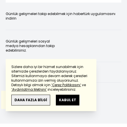
Günlük gelişmeleri takip edebilmek için habertürk uygulamasını
indirin
Günlük gelişmeleri sosyal
medya hesaplarından takip
edebilirsiniz.
Sizlere daha iyi bir hizmet sunabilmek için
sitemizde çerezlerden faydalanıyoruz.
Sitemizi kullanmaya devam ederek çerezleri
Powered by
Translate
kullanmamıza izin vermiş oluyorsunuz.
Detaylı bilgi almak için
‘Çerez Politikasını’
ve
‘Aydınlatma Metnini’
inceleyebilirsiniz.
Bu çeviride
Google Translete
kullanılmıştır.
Anlam ve çeviri hatalarından
haberturk.com
DAHA FAZLA BİLGİ
KABUL ET
sorumlu değildir.