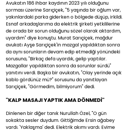
Avukatın 186 ihbar kaydının 2023 yılı olduğunu
sorması üzerine Sarıçiçek, "5 yaşında bir oğlum var,
yakınlardaki parka giderken o bölgede düşüp, irkildi.
Esnaf arkadaşlarıma da elektrik şirketi yetkililerine
de orada bir sorun olduğunu sözel olarak aktardım,
uyardım" diye konuştu. Murat Sarıçiçek, mağdur
avukatı Ayşe Sarıçiçek'in mazgal yapıldıktan sonra
da aynı sorunların devam edip etmediği yönündeki
sorusuna, "Birkaç defa uyardık, gelip yaptılar.
Mazgallar yapıldıktan sonra da sorunlar sürdü"
yanıtını verdi. Başka bir avukatın, "Olay yerinde açık
kablo gördünüz mü?" sorusunu da yanıtlayan
Sarıçiçek, "Görmedim, bilmiyorum" dedi.
"KALP MASAJI YAPTIK AMA DÖNMEDİ"
Dinlenen bir diğer tanık Nurullah Özel, "O gün
sokakta sesler duydum. Gittiğimde Ersin ağabey
vardı. 'Yaklaşma' dedi. Elektrik akımı vardı. Evime