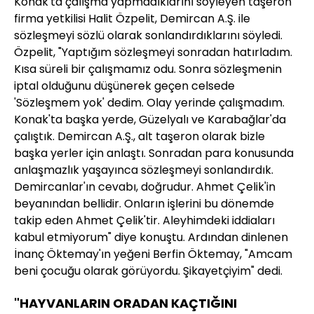
Konak'ta çalışma yapmadıklarını söyleyen taşeron
firma yetkilisi Halit Özpelit, Demircan A.Ş. ile
sözleşmeyi sözlü olarak sonlandırdıklarını söyledi.
Özpelit, "Yaptığım sözleşmeyi sonradan hatırladım.
Kısa süreli bir çalışmamız odu. Sonra sözleşmenin
iptal olduğunu düşünerek geçen celsede
'Sözleşmem yok' dedim. Olay yerinde çalışmadım.
Konak'ta başka yerde, Güzelyalı ve Karabağlar'da
çalıştık. Demircan A.Ş., alt taşeron olarak bizle
başka yerler için anlaştı. Sonradan para konusunda
anlaşmazlık yaşayınca sözleşmeyi sonlandırdık.
Demircanlar'ın cevabı, doğrudur. Ahmet Çelik'in
beyanından bellidir. Onların işlerini bu dönemde
takip eden Ahmet Çelik'tir. Aleyhimdeki iddiaları
kabul etmiyorum" diye konuştu. Ardından dinlenen
İnanç Öktemay'ın yeğeni Berfin Öktemay, "Amcam
beni çocuğu olarak görüyordu. Şikayetçiyim" dedi.
"HAYVANLARIN ORADAN KAÇTIĞINI