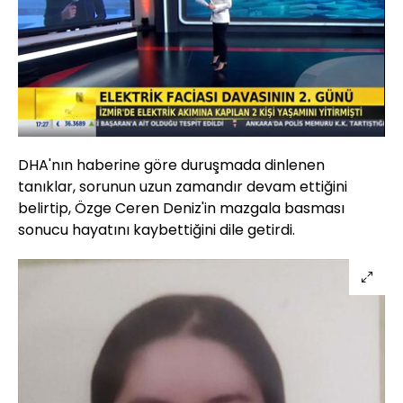
Yüklendi
:
19.13%
Sesi
Oynatma
Aç
Hızı
DHA'nın haberine göre duruşmada dinlenen
tanıklar, sorunun uzun zamandır devam ettiğini
belirtip, Özge Ceren Deniz'in mazgala basması
sonucu hayatını kaybettiğini dile getirdi.