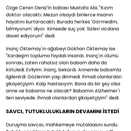
Özge Ceren Deniz'in babası Mustafa Abi, "Kızım
doktor olacaktı. Mezun olsaydı binlerce insanın
hayatını kurtaracaktı. Burada herkes 'Görmedim,
bilmiyorum' diyor. Kimsede suç yok. Sizleri vicdana
davet ediyorum" dedi.
İnanç Öktemay'ın ağabeyi Gökhan Öktemay ise
"Kardeşim topluma faydalı insandı. İnanç'ın ölümü
sonrası, zaten rahatsız olan babam daha da
kötüledi. Evliyim. İnanç, bekardı. Annemle babamla
ilgilenirdi. Gözlerinin yaşı dinmedi. İhmali olanlardan
şikayetçiyim. Kalp hastasıyım. Bana da bir şey olsa
anne ve babama ne olacak? Babamın Alzheimer'ı
ileri seviyede. İhmali olanlardan şikayetçiyim" dedi.
SAVCI, TUTUKLULUKLARIN DEVAMINI İSTEDİ
Duruşma savcısı, mahkemeye mütalaasını sundu.