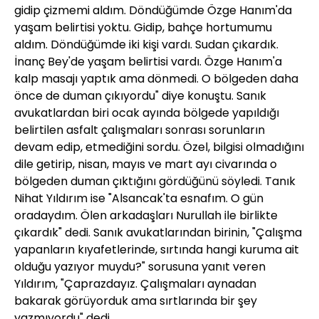
gidip çizmemi aldım. Döndüğümde Özge Hanım'da
yaşam belirtisi yoktu. Gidip, bahçe hortumumu
aldım. Döndüğümde iki kişi vardı. Sudan çıkardık.
İnanç Bey'de yaşam belirtisi vardı. Özge Hanım'a
kalp masajı yaptık ama dönmedi. O bölgeden daha
önce de duman çıkıyordu" diye konuştu. Sanık
avukatlardan biri ocak ayında bölgede yapıldığı
belirtilen asfalt çalışmaları sonrası sorunların
devam edip, etmediğini sordu. Özel, bilgisi olmadığını
dile getirip, nisan, mayıs ve mart ayı civarında o
bölgeden duman çıktığını gördüğünü söyledi. Tanık
Nihat Yıldırım ise "Alsancak'ta esnafım. O gün
oradaydım. Ölen arkadaşları Nurullah ile birlikte
çıkardık" dedi. Sanık avukatlarından birinin, "Çalışma
yapanların kıyafetlerinde, sırtında hangi kuruma ait
olduğu yazıyor muydu?" sorusuna yanıt veren
Yıldırım, "Çaprazdayız. Çalışmaları aynadan
bakarak görüyorduk ama sırtlarında bir şey
yazmıyordu" dedi.