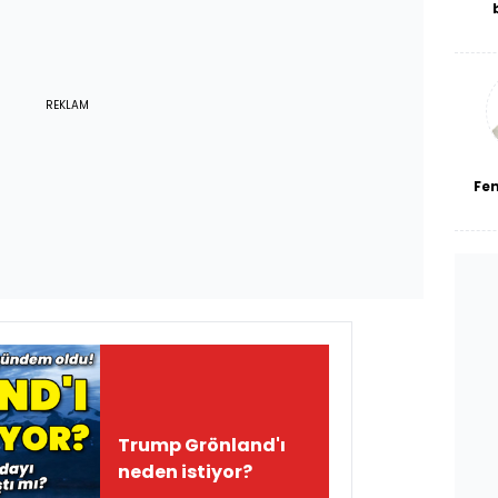
De
haf
a
bl
REKLAM
Fe
Trump Grönland'ı
neden istiyor?