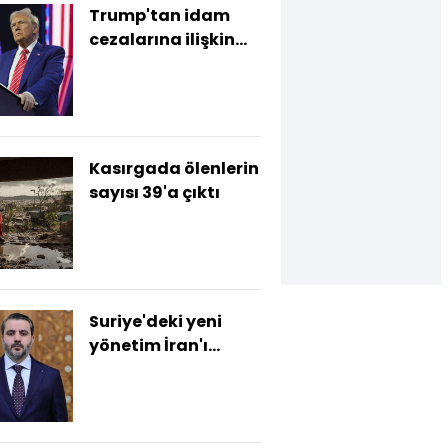
Trump'tan idam
cezalarına ilişkin
açıklama
Kasırgada ölenlerin
sayısı 39'a çıktı
Suriye'deki yeni
yönetim İran'ı
uyardı