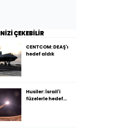
İNİZİ ÇEKEBİLİR
CENTCOM: DEAŞ'ı
hedef aldık
Husiler: İsrail'i
füzelerle hedef
aldık