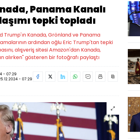
anada, Panama Kanalı
aşımı tepki topladı
ald Trump'ın Kanada, Grönland ve Panama
klamalarının ardından oğlu Eric Trump'tan tepki
basını, alışveriş sitesi Amazon'dan Kanada,
n alırken" gösteren bir fotoğrafı paylaştı
4 - 07:29
25.12.2024 - 07:29