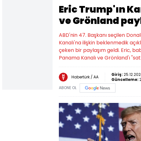
Eric Trump'ın K
ve Grönland payl
ABD'nin 47. Başkanı seçilen Don
Kanalı'na ilişkin beklenmedik açı
çeken bir paylaşım geldi. Eric, ba
Panama Kanalı ve Grönland'ı "satı
Giriş:
25.12.202
Habertürk / AA
Güncelleme:
ABONE OL