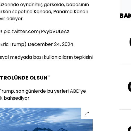
, üzerinde oynanmış görselde, babasının
arken sepetine Kanada, Panama Kanalı
BA
ir ediliyor.
!!
pic.twitter.com/PvybVULeAz
@EricTrump)
December 24, 2024
yal medyada bazı kullanıcıların tepkisini
TROLÜNDE OLSUN"
 Trump, son günlerde bu yerleri ABD'ye
ık bahsediyor.