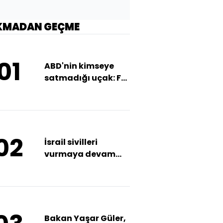
KMADAN GEÇME
01
ABD'nin kimseye
satmadığı uçak: F-
22
02
İsrail sivilleri
vurmaya devam
ediyor
Bakan Yaşar Güler,