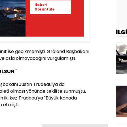
Haberi
Görüntüle
İLG
nıt ise gecikmemişti. Gröland Başbakanı
 ve asla olmayacağını vurgulamıştı.
OLSUN"
şbakanı Justin Trudeau'ya da
aleti olması yönünde teklifte sunmuştu.
an iki kez Trudeau'ya "Büyük Kanada
p etmişti.