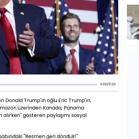
0:00
/
0:00
en Donald Trump'ın oğlu Eric Trump'ın,
si Amazon üzerinden Kanada, Panama
ın alırken" gösteren paylaşımı sosyal
esabındaki "Resmen geri döndük!"