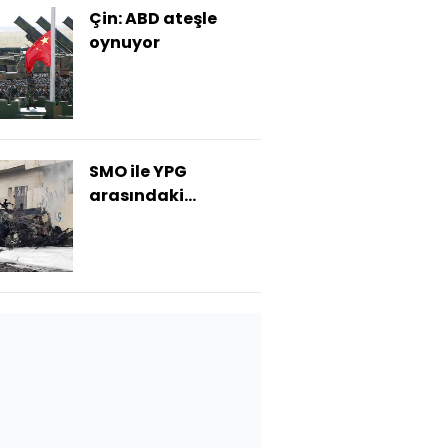
Çin: ABD ateşle
oynuyor
SMO ile YPG
arasındaki
çatışmalar
şiddetlendi