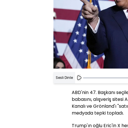
Sesli Dinle
ABD'nin 47. Başkanı seçil
babasını, alışveriş site
Kanalı ve Grönland'ı "sat
medyada tepki topladı.
Trump'ın oğlu Eric'in X h