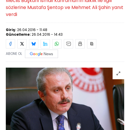
Meclis Başkanı İsmail Kahraman'ın laiklik ile ilgili
sözlerine Mustafa Şentop ve Mehmet Ali Şahin yanıt
verdi
Giriş:
26.04.2016 - 11:48
Güncelleme:
26.04.2016 - 14:43
ABONE OL