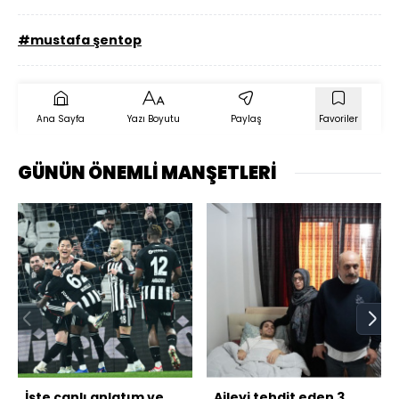
#mustafa şentop
Ana Sayfa
Yazı Boyutu
Paylaş
Favoriler
GÜNÜN ÖNEMLİ MANŞETLERİ
İşte canlı anlatım ve
Aileyi tehdit eden 3