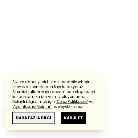
Sizlere daha iyi bir hizmet sunabilmek için
sitemizde çerezlerden faydalanıyoruz.
Sitemizi kullanmaya devam ederek çerezleri
Powered by
Translate
kullanmamıza izin vermiş oluyorsunuz.
Detaylı bilgi almak için
‘Çerez Politikasını’
ve
‘Aydınlatma Metnini’
inceleyebilirsiniz.
Bu çeviride
Google Translete
kullanılmıştır.
Anlam ve çeviri hatalarından
haberturk.com
DAHA FAZLA BİLGİ
KABUL ET
sorumlu değildir.