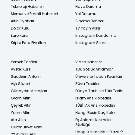
Teknoloji Haberleri
Hava Durumu
Memur ve Emekli Haberleri
Yol Durumu
Altın Fiyatları
Sinema Rehberi
Dolar Kuru
TV Yayın Akışı
Euro Kuru
Instagram Dondurma
Kripto Para Fiyatları
Instagram Silme
Yemek Tarifleri
Video Haberler
Ayetel Kürsi
TDK Sözlük Anlamları
Saatlerin Anlamı
Üniversite Taban Puanları
Aşk Sözleri
Rüya Tabirleri
Günaydın Mesajları
Dünya Tarihi ve Türk Tarihi
Gram Altın
İslam Ansiklopedisi
Çeyrek Altın
TÜBİTAK Ansiklopedisi
Yarım Altın
Hangi Besin Kaç Kalori
Ata Altın
Eş Anlamlı Kelimeler
Sözlüğü
Cumhuriyet Altını
Hangi Kelime Nasıl Yazılır?
22 Ayar Bilezik