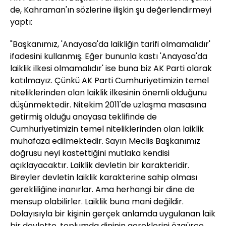
de, Kahraman'ın sözlerine ilişkin şu değerlendirmeyi
yaptı:
"Başkanımız, 'Anayasa'da laikliğin tarifi olmamalıdır'
ifadesini kullanmış. Eğer bununla kastı 'Anayasa'da
laiklik ilkesi olmamalıdır' ise buna biz AK Parti olarak
katılmayız. Çünkü AK Parti Cumhuriyetimizin temel
niteliklerinden olan laiklik ilkesinin önemli olduğunu
düşünmektedir. Nitekim 2011'de uzlaşma masasına
getirmiş olduğu anayasa teklifinde de
Cumhuriyetimizin temel niteliklerinden olan laiklik
muhafaza edilmektedir. Sayın Meclis Başkanımız
doğrusu neyi kastettiğini mutlaka kendisi
açıklayacaktır. Laiklik devletin bir karakteridir.
Bireyler devletin laiklik karakterine sahip olması
gerekliliğine inanırlar. Ama herhangi bir dine de
mensup olabilirler. Laiklik buna mani değildir.
Dolayısıyla bir kişinin gerçek anlamda uygulanan laik
bir devlette, toplumda dininin gereklerini özgürce