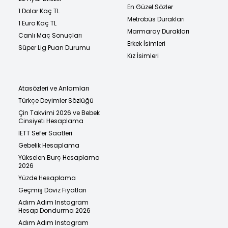
En Güzel Sözler
1 Dolar Kaç TL
Metrobüs Durakları
1 Euro Kaç TL
Marmaray Durakları
Canlı Maç Sonuçları
Erkek İsimleri
Süper Lig Puan Durumu
Kız İsimleri
Atasözleri ve Anlamları
Türkçe Deyimler Sözlüğü
Çin Takvimi 2026 ve Bebek
Cinsiyeti Hesaplama
İETT Sefer Saatleri
Gebelik Hesaplama
Yükselen Burç Hesaplama
2026
Yüzde Hesaplama
Geçmiş Döviz Fiyatları
Adım Adım Instagram
Hesap Dondurma 2026
Adım Adım Instagram